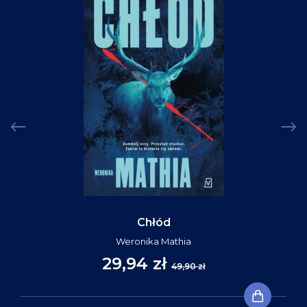
Chłód
Weronika Mathia
29,94 zł
49,90 zł