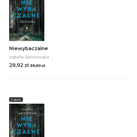
Niewybaczalne
Izabela Janiszewska
29,92 zł
39,90 zł
E-BOOK