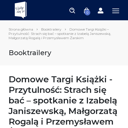
0
Strona główna
Booktrailery
Domowe Targi Książki –
Przytulność: Strach się bać – spotkanie z Izabelą Janiszewską,
Małgorzatą Rogalą i Przemysławem Żarskim
Booktrailery
Domowe Targi Książki -
Przytulność: Strach się
bać – spotkanie z Izabelą
Janiszewską, Małgorzatą
Rogalą i Przemysławem