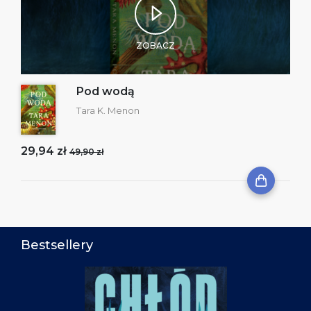
ZOBACZ
Pod wodą
Tara K. Menon
29,94 zł
49,90 zł
Bestsellery