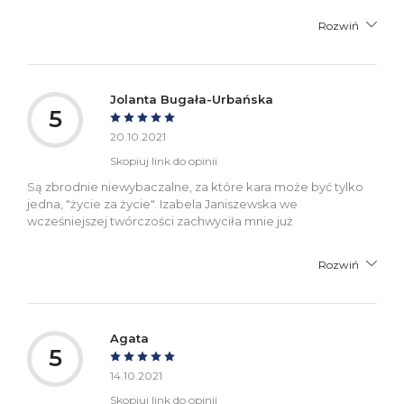
Rozwiń
Jolanta Bugała-Urbańska
5
20.10.2021
Skopiuj link do opinii
Są zbrodnie niewybaczalne, za które kara może być tylko
jedna, "życie za życie". Izabela Janiszewska we
wcześniejszej twórczości zachwyciła mnie już
Rozwiń
Agata
5
14.10.2021
Skopiuj link do opinii