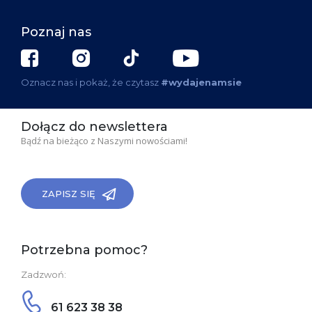
Poznaj nas
Oznacz nas i pokaż, że czytasz
#wydajenamsie
Dołącz do newslettera
Bądź na bieżąco z Naszymi nowościami!
ZAPISZ SIĘ
Potrzebna pomoc?
Zadzwoń:
61 623 38 38