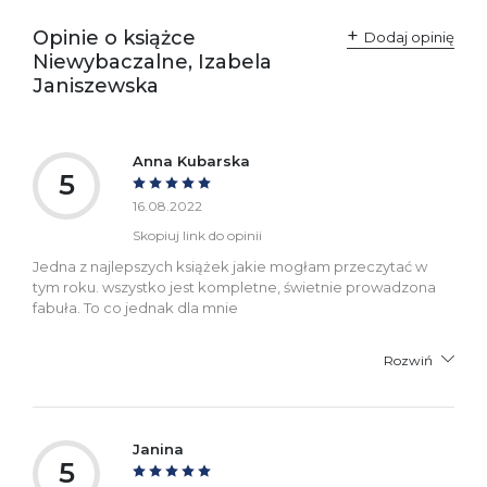
Producent / Osoby
Wydawnictwo Poznańskie
odpowiedzialne za
Sp. z o.o.
Opinie o książce
Dodaj opinię
zgodność produktu z
ul. Fredry 8
Niewybaczalne, Izabela
przepisami:
61-701 Poznań
Polska
Janiszewska
kontakt@wydajenamsie.pl
+48 61 623 38 38
Ostrzeżenia oraz
Załącznik PDF
Anna Kubarska
informacje dotyczące
5
bezpieczeństwa:
16.08.2022
Skopiuj link do opinii
Jedna z najlepszych książek jakie mogłam przeczytać w
tym roku. wszystko jest kompletne, świetnie prowadzona
fabuła. To co jednak dla mnie
Rozwiń
Janina
5