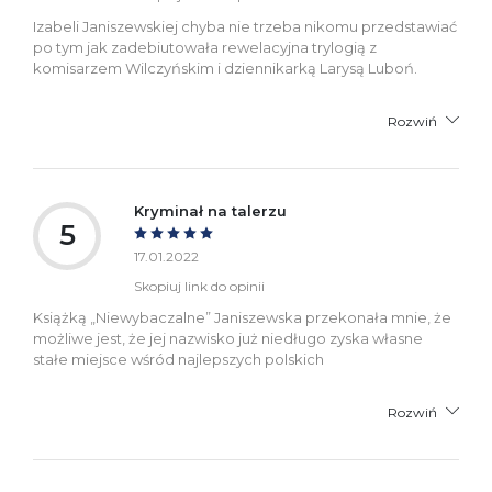
Izabeli Janiszewskiej chyba nie trzeba nikomu przedstawiać
po tym jak zadebiutowała rewelacyjna trylogią z
komisarzem Wilczyńskim i dziennikarką Larysą Luboń.
Rozwiń
Kryminał na talerzu
5
17.01.2022
Skopiuj link do opinii
Książką „Niewybaczalne” Janiszewska przekonała mnie, że
możliwe jest, że jej nazwisko już niedługo zyska własne
stałe miejsce wśród najlepszych polskich
Rozwiń