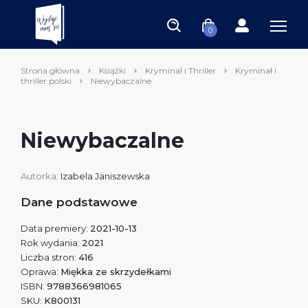
0
Strona główna
Książki
Kryminał i Thriller
Kryminał i
thriller polski
Niewybaczalne
Niewybaczalne
Autorka:
Izabela Janiszewska
Dane podstawowe
Data premiery:
2021-10-13
Rok wydania:
2021
Liczba stron:
416
Oprawa:
Miękka ze skrzydełkami
ISBN:
9788366981065
SKU:
K800131