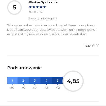
Bliskie Spotkania
5
07.10.2021
Skopiuj link do opinii
“Niewybaczalne” odsłania przed czytelnikiem nową twarz
Izabeli Janiszewskiej. Jest świadectwem unikalnego genu
empatii, który nosi w sobie pisarka. Jakikolwiek stan
Rozwiń
Podsumowanie
4,85
1
2
3
4
5
x0
x0
x0
x2
x12