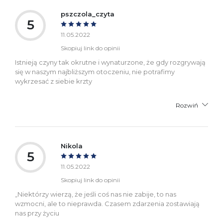
pszczola_czyta
5
11.05.2022
Skopiuj link do opinii
Istnieją czyny tak okrutne i wynaturzone, że gdy rozgrywają
się w naszym najbliższym otoczeniu, nie potrafimy
wykrzesać z siebie krzty
Rozwiń
Nikola
5
11.05.2022
Skopiuj link do opinii
„Niektórzy wierzą, że jeśli coś nas nie zabije, to nas
wzmocni, ale to nieprawda. Czasem zdarzenia zostawiają
nas przy życiu