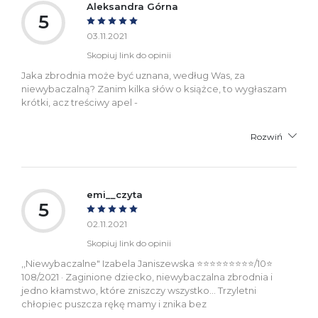
Aleksandra Górna
5
03.11.2021
Skopiuj link do opinii
Jaka zbrodnia może być uznana, według Was, za
niewybaczalną? Zanim kilka słów o książce, to wygłaszam
krótki, acz treściwy apel -
Rozwiń
emi__czyta
5
02.11.2021
Skopiuj link do opinii
,,Niewybaczalne" Izabela Janiszewska ⭐⭐⭐⭐⭐⭐⭐⭐⭐/10⭐
108/2021 · Zaginione dziecko, niewybaczalna zbrodnia i
jedno kłamstwo, które zniszczy wszystko… Trzyletni
chłopiec puszcza rękę mamy i znika bez