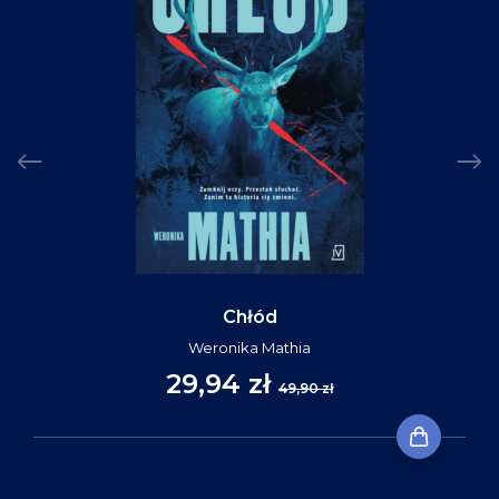
Chłód
Weronika Mathia
29,94 zł
49,90 zł