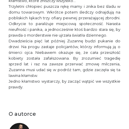
kłamstwo, które zniszczy wszystko…
Trzyletni chłopiec puszcza rękę mamy i znika bez śladu w
domu towarowym. Wkrótce potem śledczy odnajdują na
pobliskich łąkach trzy ofiary pewnej przerażającej zbrodni.
Odkrycie to paraliżuje miejscową społeczność. Narasta
nieufność i panika, a jednocześnie ktoś bardzo stara się, by
prawda o morderstwie nie ujrzała światła dziennego.
Dwadzieścia pięć lat później Zuzannę budzi pukanie do
drzwi. Na progu zastaje policjantów, którzy informują ją o
śmierci ojca. Niebawem okazuje się, że cała przeszłość
kobiety została zafałszowana. By zrozumieć tragedię
sprzed lat i raz na zawsze przerwać zmowę milczenia,
Zuzanna musi udać się w podróż tam, gdzie zaczęła się ta
lawina kłamstw.
Jedno kłamstwo wystarczy, by zacząć wątpić we wszystkie
prawdy.
O autorce