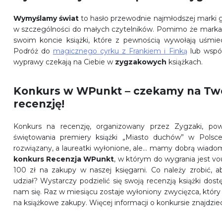
Wymyślamy świat
to hasło przewodnie najmłodszej marki
w szczególności do małych czytelników. Pomimo że marka p
swoim koncie książki, które z pewnością wywołają uśmie
Podróż do
magicznego cyrku z Frankiem i Finką
lub wspó
wyprawy czekają na Ciebie w
zygzakowych
książkach.
Konkurs w WPunkt – czekamy na Tw
recenzję!
Konkurs na recenzję, organizowany przez Zygzaki, po
świętowania premiery książki „Miasto duchów” w Polsce
rozwiązany, a laureatki wyłonione, ale… mamy dobrą wiado
konkurs
Recenzja
WPunkt
, w którym do wygrania jest vo
100 zł na zakupy w naszej księgarni. Co należy zrobić, 
udział? Wystarczy podzielić się swoją recenzją książki dos
nam się. Raz w miesiącu zostaje wyłoniony zwycięzca, który
na książkowe zakupy. Więcej informacji o konkursie znajdzie