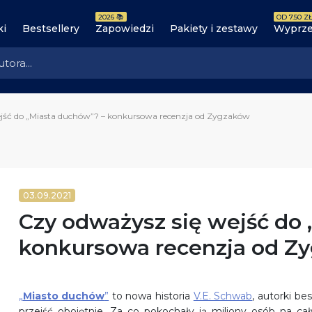
2026 📚
OD 7.50 ZŁ
ki
Bestsellery
Zapowiedzi
Pakiety i zestawy
Wyprze
jść do „Miasta duchów”? – konkursowa recenzja od Zygzaków
03.09.2021
Czy odważysz się wejść do
konkursowa recenzja od Z
„
Miasto duchów
”
to nowa historia
V.E. Schwab
, autorki b
przejść obojętnie. Za co pokochały ją miliony osób na 