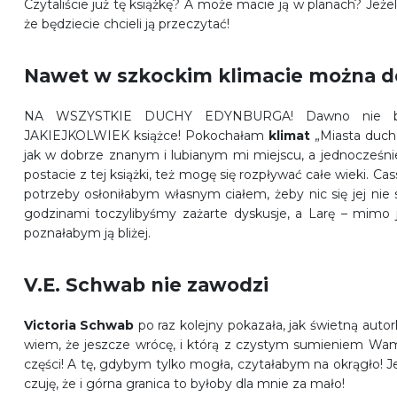
Czytaliście już tę książkę? A może macie ją w planach? Jeżel
że będziecie chcieli ją przeczytać!
Nawet w szkockim klimacie można do
NA WSZYSTKIE DUCHY EDYNBURGA! Dawno nie bawi
JAKIEJKOLWIEK książce! Pokochałam
klimat
„Miasta duch
jak w dobrze znanym i lubianym mi miejscu, a jednocześnie
postacie z tej książki, też mogę się rozpływać całe wieki. Ca
potrzeby osłoniłabym własnym ciałem, żeby nic się jej nie 
godzinami toczylibyśmy zażarte dyskusje, a Larę – mimo j
poznałabym ją bliżej.
V.E. Schwab nie zawodzi
Victoria Schwab
po raz kolejny pokazała, jak świetną autork
wiem, że jeszcze wrócę, i którą z czystym sumieniem Wam
części! A tę, gdybym tylko mogła, czytałabym na okrągło! Jeśl
czuję, że i górna granica to byłoby dla mnie za mało!