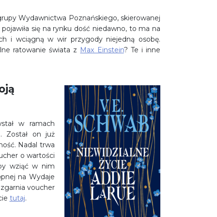
 grupy Wydawnictwa Poznańskiego, skierowanej
ojawiła się na rynku dość niedawno, to ma na
ch i wciągną w wir przygody niejedną osobę.
lne ratowanie świata z
Max Einstein
? Te i inne
oją
wstał w ramach
. Został on już
mość. Nadal trwa
ucher o wartości
aby wziąć w nim
tępnej na Wydaje
 zgarnia voucher
cie
tutaj
.