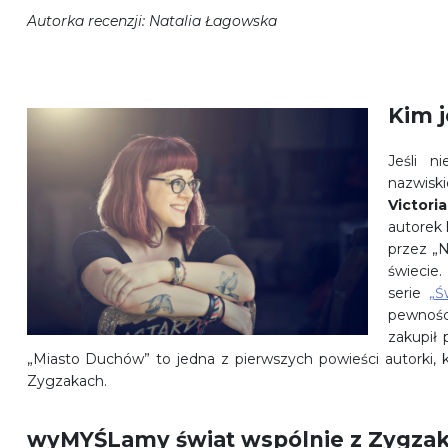
Autorka recenzji: Natalia Łagowska
Kim j
Jeśli n
nazwisk
Victor
autorek 
przez „N
świecie.
serie
„Ś
pewności
zakupił 
„Miasto Duchów” to jedna z pierwszych powieści autorki, k
Zygzakach.
wyMYŚLamy świat wspólnie z Zygza