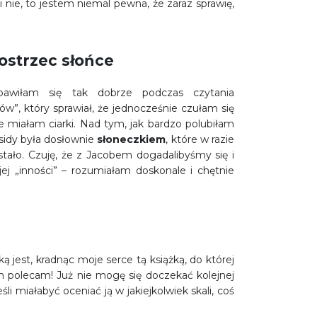
i nie, to jestem niemal pewna, że zaraz sprawię,
strzec słońce
łam się tak dobrze podczas czytania
ów”, który sprawiał, że jednocześnie czułam się
 miałam ciarki. Nad tym, jak bardzo polubiłam
ssidy była dosłownie
słoneczkiem
, które w razie
stało. Czuję, że z Jacobem dogadalibyśmy się i
ej „inności” – rozumiałam doskonale i chętnie
ą jest, kradnąc moje serce tą książką, do której
 polecam! Już nie mogę się doczekać kolejnej
i miałabyć oceniać ją w jakiejkolwiek skali, coś