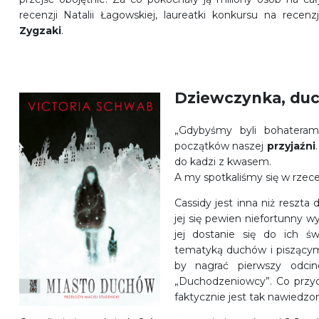
recenzji Natalii Łagowskiej, laureatki konkursu na recenz
Zygzaki
.
Dziewczynka, duc
„Gdybyśmy byli bohaterami
początków naszej
przyjaźni
do kadzi z kwasem.
A my spotkaliśmy się w rzece
Cassidy jest inna niż reszt
jej się pewien niefortunny 
jej dostanie się do ich ś
tematyką duchów i piszącymi
by nagrać pierwszy odci
„Duchodzeniowcy”. Co przy
faktycznie jest tak nawiedz