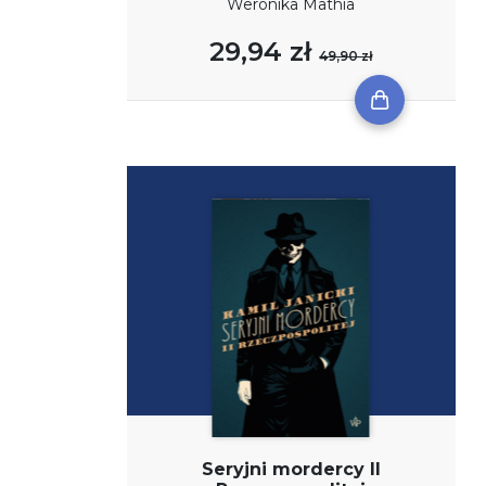
Weronika Mathia
29,94 zł
49,90 zł
Seryjni mordercy II