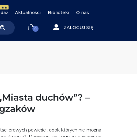
 🔥🔥
daż
Aktualności
Biblioteki
O nas
ZALOGUJ SIĘ
0
 „Miasta duchów”? –
ygzaków
estsellerowych powieści, obok których nie można
całym świecie? Dowiemy się tego w najnowszej