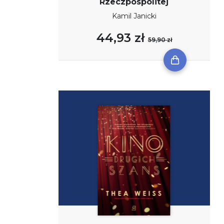
Rzeczpospolitej
Kamil Janicki
44,93 zł
59,90 zł