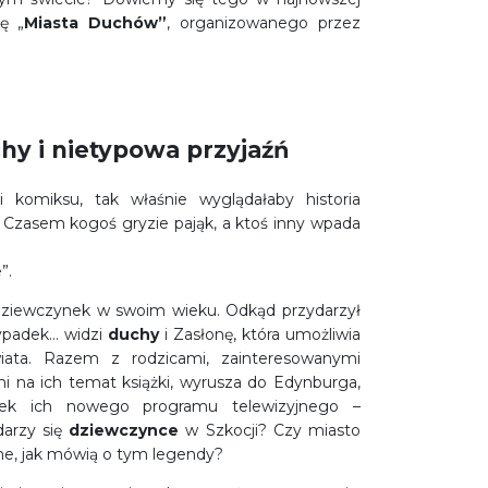
ję „
Miasta Duchów”
, organizowanego przez
hy i nietypowa przyjaźń
 komiksu, tak właśnie wyglądałaby historia
. Czasem kogoś gryzie pająk, a ktoś inny wpada
”.
a dziewczynek w swoim wieku. Odkąd przydarzył
wypadek… widzi
duchy
i Zasłonę, która umożliwia
wiata. Razem z rodzicami, zainteresowanymi
 na ich temat książki, wyrusza do Edynburga,
nek ich nowego programu telewizyjnego –
darzy się
dziewczynce
w Szkocji? Czy miasto
one, jak mówią o tym legendy?