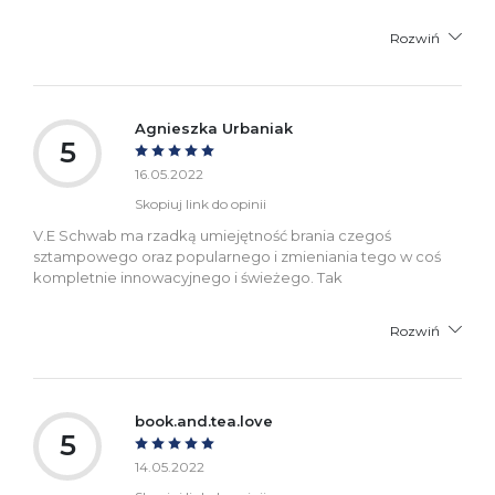
Rozwiń
Agnieszka Urbaniak
5
16.05.2022
Skopiuj link do opinii
V.E Schwab ma rzadką umiejętność brania czegoś
sztampowego oraz popularnego i zmieniania tego w coś
kompletnie innowacyjnego i świeżego. Tak
Rozwiń
book.and.tea.love
5
14.05.2022