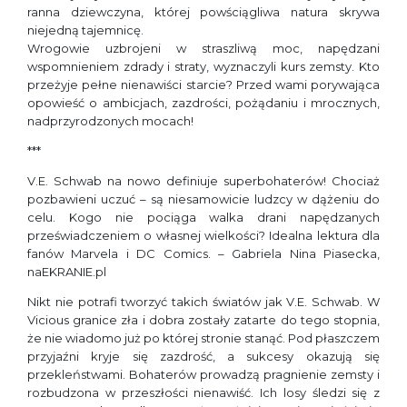
ranna dziewczyna, której powściągliwa natura skrywa
niejedną tajemnicę.
Wrogowie uzbrojeni w straszliwą moc, napędzani
wspomnieniem zdrady i straty, wyznaczyli kurs zemsty. Kto
przeżyje pełne nienawiści starcie? Przed wami porywająca
opowieść o ambicjach, zazdrości, pożądaniu i mrocznych,
nadprzyrodzonych mocach!
***
V.E. Schwab na nowo definiuje superbohaterów! Chociaż
pozbawieni uczuć – są niesamowicie ludzcy w dążeniu do
celu. Kogo nie pociąga walka drani napędzanych
przeświadczeniem o własnej wielkości? Idealna lektura dla
fanów Marvela i DC Comics. – Gabriela Nina Piasecka,
naEKRANIE.pl
Nikt nie potrafi tworzyć takich światów jak V.E. Schwab. W
Vicious granice zła i dobra zostały zatarte do tego stopnia,
że nie wiadomo już po której stronie stanąć. Pod płaszczem
przyjaźni kryje się zazdrość, a sukcesy okazują się
przekleństwami. Bohaterów prowadzą pragnienie zemsty i
rozbudzona w przeszłości nienawiść. Ich losy śledzi się z