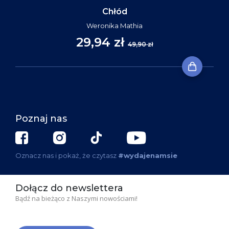
Chłód
Weronika Mathia
29,94 zł
49,90 zł
Poznaj nas
Oznacz nas i pokaż, że czytasz
#wydajenamsie
Dołącz do newslettera
Bądź na bieżąco z Naszymi nowościami!