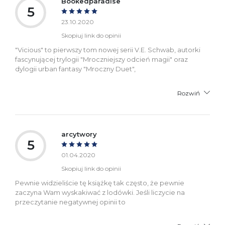
Bookedparadise
5
23.10.2020
Skopiuj link do opinii
"Vicious" to pierwszy tom nowej serii V.E. Schwab, autorki
fascynującej trylogii "Mroczniejszy odcień magii" oraz
dylogii urban fantasy "Mroczny Duet",
Rozwiń
arcytwory
5
01.04.2020
Skopiuj link do opinii
Pewnie widzieliście tę książkę tak często, że pewnie
zaczyna Wam wyskakiwać z lodówki. Jeśli liczycie na
przeczytanie negatywnej opinii to