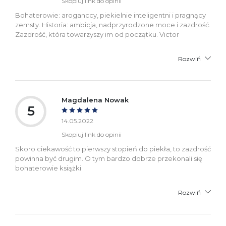
Skopiuj link do opinii
Bohaterowie: aroganccy, piekielnie inteligentni i pragnący
zemsty. Historia: ambicja, nadprzyrodzone moce i zazdrość.
Zazdrość, która towarzyszy im od początku. Victor
Rozwiń
Magdalena Nowak
5
14.05.2022
Skopiuj link do opinii
Skoro ciekawość to pierwszy stopień do piekła, to zazdrość
powinna być drugim. O tym bardzo dobrze przekonali się
bohaterowie książki
Rozwiń