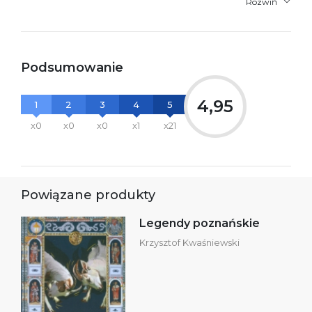
Rozwiń
Podsumowanie
4,95
1
2
3
4
5
x0
x0
x0
x1
x21
Powiązane produkty
Legendy poznańskie
Krzysztof Kwaśniewski