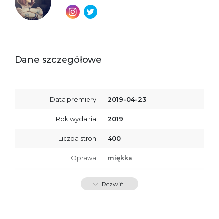
Dane szczegółowe
Data premiery:
2019-04-23
Rok wydania:
2019
Liczba stron:
400
Oprawa:
miękka
ISBN
9788379761814
Rozwiń
SKU:
K734135
Producent / Osoby
Wydawnictwo Poznańskie