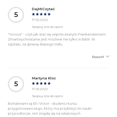
DajMiCzytać
5
17.05.2022
Skopiuj link do opinii
"Vicious" - czyli jak stać się współczesnym Frankensteinem
Zmartwychwstanie jest możliwe nie tylko w Biblii. W
szpitalu, za sprawą ślepego trafu,
Rozwiń
Martyna Kloc
5
17.05.2022
Skopiuj link do opinii
Bohaterami są Eli i Victor - studenci kursu
przygotowawczego, który ma przybliżyć im nauki
przyrodnicze, nim znajdą się na właściwych