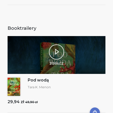
Booktrailery
ZOBACZ
Pod wodą
Tara K. Menon
29,94 zł
49,90 zł