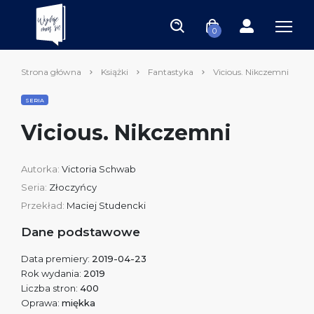
0
Strona główna
Książki
Fantastyka
Vicious. Nikczemni
SERIA
Vicious. Nikczemni
Autorka:
Victoria Schwab
Seria:
Złoczyńcy
Przekład:
Maciej Studencki
Dane podstawowe
Data premiery:
2019-04-23
Rok wydania:
2019
Liczba stron:
400
Oprawa:
miękka