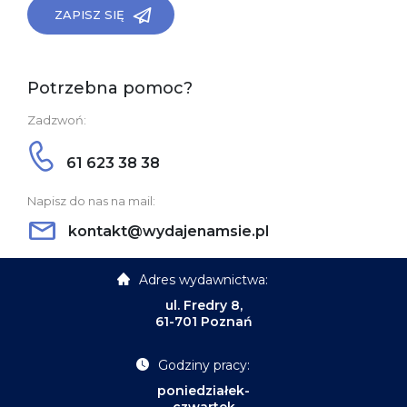
ZAPISZ SIĘ
Potrzebna pomoc?
Zadzwoń:
61 623 38 38
Napisz do nas na mail:
kontakt@wydajenamsie.pl
Adres wydawnictwa:
ul. Fredry 8,
61-701 Poznań
Godziny pracy:
poniedziałek-