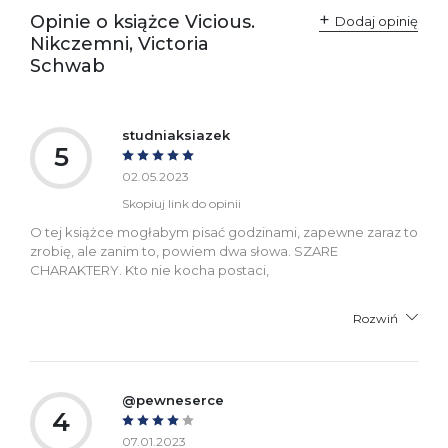
odpowiedzialne za
Sp. z o.o.
Opinie o książce Vicious.
Dodaj opinię
zgodność produktu z
ul. Fredry 8
Nikczemni, Victoria
przepisami:
61-701 Poznań
Polska
Schwab
kontakt@wydajenamsie.pl
+48 61 623 38 38
Ostrzeżenia oraz
Załącznik PDF
studniaksiazek
informacje dotyczące
5
bezpieczeństwa:
02.05.2023
Skopiuj link do opinii
O tej książce mogłabym pisać godzinami, zapewne zaraz to
zrobię, ale zanim to, powiem dwa słowa. SZARE
CHARAKTERY. Kto nie kocha postaci,
Rozwiń
@pewneserce
4
07.01.2023