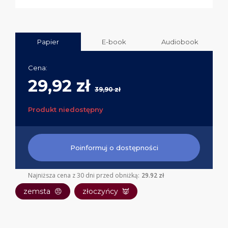
Papier
E-book
Audiobook
Cena:
29,92 zł
39,90 zł
Produkt niedostępny
Poinformuj o dostępności
Najniższa cena z 30 dni przed obniżką:
29.92 zł
zemsta
😠
złoczyńcy
👿