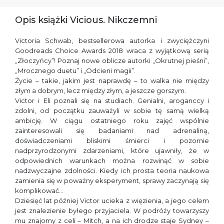
Opis książki Vicious. Nikczemni
Victoria Schwab, bestsellerowa autorka i zwyciężczyni
Goodreads Choice Awards 2018 wraca z wyjątkową serią
„Złoczyńcy”! Poznaj nowe oblicze autorki „Okrutnej pieśni”,
„Mrocznego duetu” i „Odcieni magii”.
Życie – takie, jakim jest naprawdę – to walka nie między
złym a dobrym, lecz między złym, a jeszcze gorszym.
Victor i Eli poznali się na studiach. Genialni, aroganccy i
zdolni, od początku zauważyli w sobie tę samą wielką
ambicję. W ciągu ostatniego roku zajęć wspólnie
zainteresowali się badaniami nad adrenaliną,
doświadczeniami bliskimi śmierci i pozornie
nadprzyrodzonymi zdarzeniami, które ujawniły, że w
odpowiednich warunkach można rozwinąć w sobie
nadzwyczajne zdolności. Kiedy ich prosta teoria naukowa
zamienia się w poważny eksperyment, sprawy zaczynają się
komplikować…
Dziesięć lat później Victor ucieka z więzienia, a jego celem
jest znalezienie byłego przyjaciela. W podróży towarzyszy
mu znajomy z celi – Mitch, a na ich drodze staje Sydney –