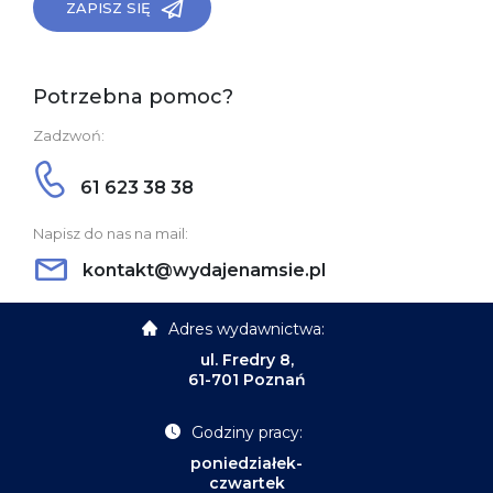
ZAPISZ SIĘ
Potrzebna pomoc?
Zadzwoń:
61 623 38 38
Napisz do nas na mail:
kontakt@wydajenamsie.pl
Adres wydawnictwa:
ul. Fredry 8,
61-701 Poznań
Godziny pracy:
poniedziałek-
czwartek