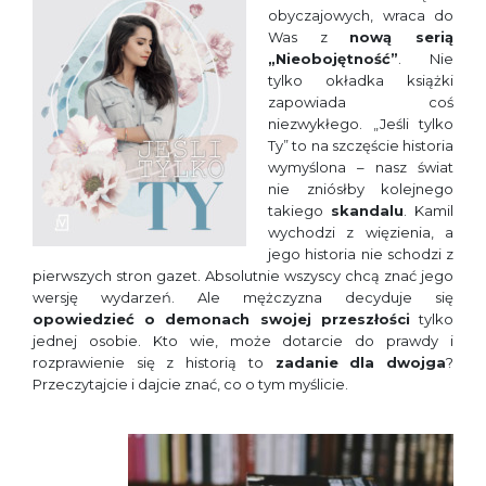
obyczajowych, wraca do
Was z
nową serią
„Nieobojętność”
. Nie
tylko okładka książki
zapowiada coś
niezwykłego. „Jeśli tylko
Ty” to na szczęście historia
wymyślona – nasz świat
nie zniósłby kolejnego
takiego
skandalu
. Kamil
wychodzi z więzienia, a
jego historia nie schodzi z
pierwszych stron gazet. Absolutnie wszyscy chcą znać jego
wersję wydarzeń. Ale mężczyzna decyduje się
opowiedzieć o demonach swojej przeszłości
tylko
jednej osobie. Kto wie, może dotarcie do prawdy i
rozprawienie się z historią to
zadanie
dla
dwojga
?
Przeczytajcie i dajcie znać, co o tym myślicie.