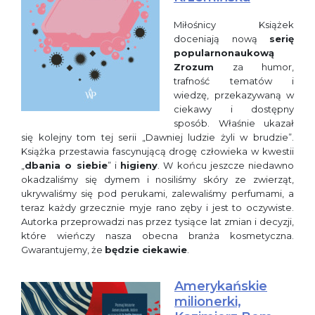
Miłośnicy Książek
doceniają nową
serię
popularnonaukową
Zrozum
za humor,
trafność tematów i
wiedzę, przekazywaną w
ciekawy i dostępny
sposób. Właśnie ukazał
się kolejny tom tej serii „Dawniej ludzie żyli w brudzie”.
Książka przestawia fascynującą drogę człowieka w kwestii
„
dbania o siebie
” i
higieny
. W końcu jeszcze niedawno
okadzaliśmy się dymem i nosiliśmy skóry ze zwierząt,
ukrywaliśmy się pod perukami, zalewaliśmy perfumami, a
teraz każdy grzecznie myje rano zęby i jest to oczywiste.
Autorka przeprowadzi nas przez tysiące lat zmian i decyzji,
które wieńczy nasza obecna branża kosmetyczna.
Gwarantujemy, że
będzie ciekawie
.
Amerykańskie
milionerki,