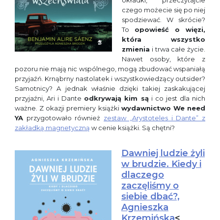
okładki, przeczytajcie
czego możecie się po niej
spodziewać. W skrócie?
To
opowieść o więzi,
która wszystko
zmienia
i trwa całe życie.
Nawet osoby, które z
pozoru nie mają nic wspólnego, mogą zbudować wspaniałą
przyjaźń. Krnąbrny nastolatek i wszystkowiedzący outsider?
Samotnicy? A jednak właśnie dzięki takiej zaskakującej
przyjaźni, Ari i Dante
odkrywają kim są
i co jest dla nich
ważne. Z okazji premiery książki
wydawnictwo We need
YA
przygotowało również
zestaw „Arystoteles i Dante” z
zakładką magnetyczną
w cenie książki. Są chętni?
Dawniej ludzie żyli
w brudzie. Kiedy i
dlaczego
zaczęliśmy o
siebie dbać?,
Agnieszka
Krzemińska
<