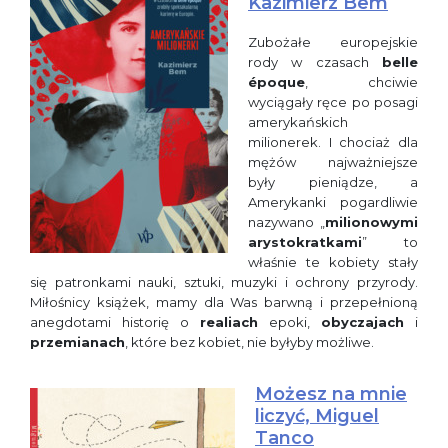
Kazimierz Bem
Zubożałe europejskie
rody w czasach
belle
époque
, chciwie
wyciągały ręce po posagi
amerykańskich
milionerek. I chociaż dla
mężów najważniejsze
były pieniądze, a
Amerykanki pogardliwie
nazywano „
milionowymi
arystokratkami
” to
właśnie te kobiety stały
się patronkami nauki, sztuki, muzyki i ochrony przyrody.
Miłośnicy książek, mamy dla Was barwną i przepełnioną
anegdotami historię o
realiach
epoki,
obyczajach
i
przemianach
, które bez kobiet, nie byłyby możliwe.
Możesz na mnie
liczyć, Miguel
Tanco