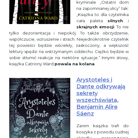
kryminale „Ostatni dom
na zapomnianej ulicy” tak:
„Książka to dla czytelnika
cała paleta
silnych
i
skrajnych
emocji
. To nie
tylko dezorientacja i niepokój. To także obrzydzenie,
współczucie, wzruszenie i strach. Niejednokrotnie czytelnik
tej powieści będzie wściekły, zaskoczony, a większość
lektury spędzi na wstrzymanym oddechu. Ciężko będzie w
sobie stłumić reakcje na niektóre sytuacje.” Innymi słowy,
książka Catriony Ward
powala na kolana
.
Arystoteles i
Dante odkrywają
sekrety
wszechświata,
Benjamin Alire
Sáenz
Zanim książka trafi do
koszyka z powodu cudnej