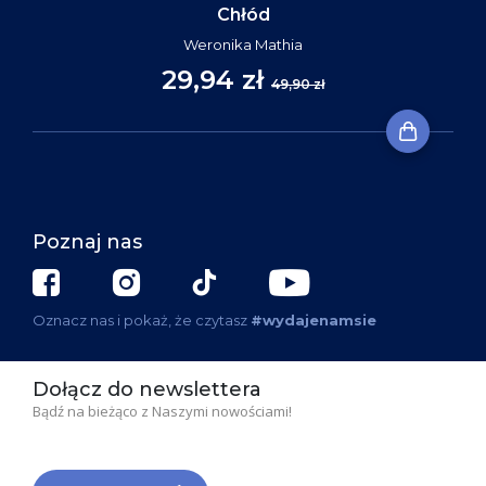
Chłód
Weronika Mathia
29,94 zł
49,90 zł
Poznaj nas
Oznacz nas i pokaż, że czytasz
#wydajenamsie
Dołącz do newslettera
Bądź na bieżąco z Naszymi nowościami!