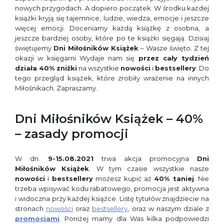
nowych przygodach. A dopiero początek. W środku każdej
książki kryją się tajemnice, ludzie, wiedza, emocje i jeszcze
więcej emocji. Doceniamy każdą książkę z osobna, a
jeszcze bardziej osoby, które po te książki sięgają. Dzisiaj
świętujemy
Dni Miłośników Książek
– Wasze święto. Z tej
okazji w księgarni Wydaje nam się
przez cały tydzień
działa 40% zniżki
na wszystkie
nowości
i
bestsellery
. Do
tego przegląd książek, które zrobiły wrażenie na innych
Miłośnikach. Zapraszamy.
Dni Miłośników Książek – 40%
– zasady promocji
W dn.
9-15.08.2021
trwa akcja promocyjna
Dni
Miłośników Książek
. W tym czasie wszystkie nasze
nowości
i
bestsellery
możesz kupić aż
40% taniej
. Nie
trzeba wpisywać kodu rabatowego, promocja jest aktywna
i widoczna przy każdej książce. Listę tytułów znajdziecie na
stronach
nowości
oraz
bestsellery
, oraz w naszym dziale z
promocjami
. Poniżej mamy dla Was kilka podpowiedzi