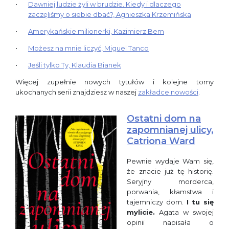
Dawniej ludzie żyli w brudzie. Kiedy i dlaczego
zaczęliśmy o siebie dbać?, Agnieszka Krzemińska
Amerykańskie milionerki, Kazimierz Bem
Możesz na mnie liczyć, Miguel Tanco
Jeśli tylko Ty, Klaudia Bianek
Więcej zupełnie nowych tytułów i kolejne tomy
ukochanych serii znajdziesz w naszej
zakładce nowości
.
Ostatni dom na
zapomnianej ulicy,
Catriona Ward
Pewnie wydaje Wam się,
że znacie już tę historię.
Seryjny morderca,
porwania, kłamstwa i
tajemniczy dom.
I tu się
mylicie.
Agata w swojej
opinii napisała o