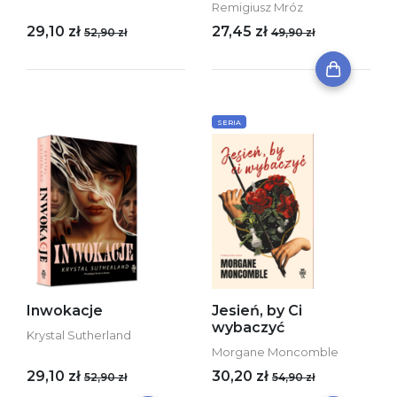
Remigiusz Mróz
29,10 zł
27,45 zł
52,90 zł
49,90 zł
SERIA
Inwokacje
Jesień, by Ci
wybaczyć
Krystal Sutherland
Morgane Moncomble
29,10 zł
30,20 zł
52,90 zł
54,90 zł