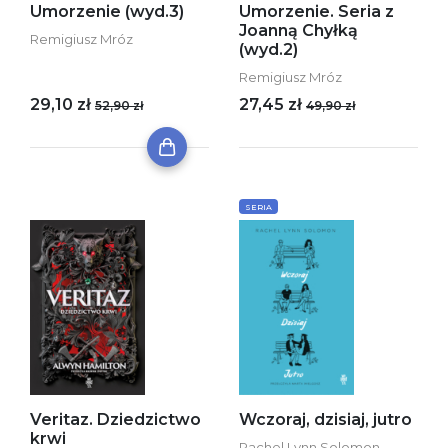
Umorzenie (wyd.3)
Umorzenie. Seria z
Joanną Chyłką
Remigiusz Mróz
(wyd.2)
Remigiusz Mróz
29,10 zł
27,45 zł
52,90 zł
49,90 zł
SERIA
Veritaz. Dziedzictwo
Wczoraj, dzisiaj, jutro
krwi
Rachel Lynn Solomon