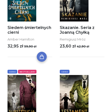
Siedem śmiertelnych
Skazanie. Seria z
cierni
Joanną Chyłką
Amber Hamilton
Remigiusz Mróz
32,95 zł
23,60 zł
59,90 zł
42,90 zł
SERIA
BESTSELLERY
SERIA