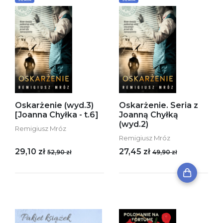
Oskarżenie (wyd.3)
Oskarżenie. Seria z
[Joanna Chyłka - t.6]
Joanną Chyłką
(wyd.2)
Remigiusz Mróz
Remigiusz Mróz
29,10 zł
27,45 zł
52,90 zł
49,90 zł