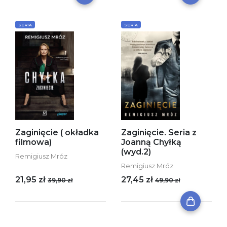
SERIA
SERIA
Zaginięcie ( okładka
Zaginięcie. Seria z
filmowa)
Joanną Chyłką
(wyd.2)
Remigiusz Mróz
Remigiusz Mróz
21,95 zł
27,45 zł
39,90 zł
49,90 zł