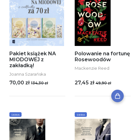
Pakiet książek NA
Polowanie na fortunę
MIODOWEJ z
Rosewoodów
zakładką!
Mackenzie Reed
Joanna Szarańska
70,00 zł
27,45 zł
134,30 zł
49,90 zł
SERIA
SERIA