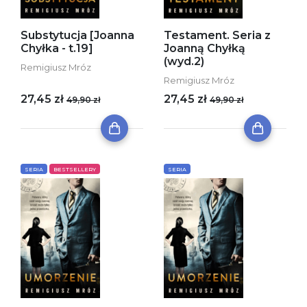
Substytucja [Joanna
Testament. Seria z
Chyłka - t.19]
Joanną Chyłką
(wyd.2)
Remigiusz Mróz
Remigiusz Mróz
27,45 zł
27,45 zł
49,90 zł
49,90 zł
SERIA
BESTSELLERY
SERIA