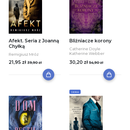
Afekt. Seria z Joanną
Bliźniacze korony
Chyłką
Catherine Doyle
Katherine Webber
Remigiusz Mróz
21,95 zł
30,20 zł
39,90 zł
54,90 zł
SERIA