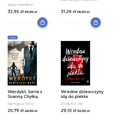
Alwyn Hamilton
32,95 zł
31,29 zł
59,90 zł
56,90 zł
SERIA
Werdykt. Seria z
Wredne dziewczyny
Joanną Chyłką
idą do piekła
Remigiusz Mróz
Cindy R.X. He
25,79 zł
29,10 zł
46,90 zł
52,90 zł