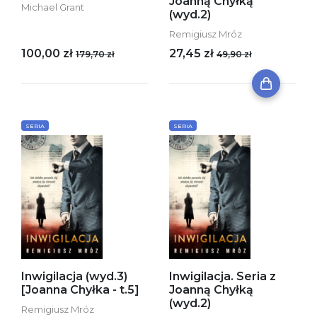
Joanną Chyłką
Michael Grant
(wyd.2)
Remigiusz Mróz
100,00 zł
27,45 zł
179,70 zł
49,90 zł
SERIA
SERIA
Inwigilacja (wyd.3)
Inwigilacja. Seria z
[Joanna Chyłka - t.5]
Joanną Chyłką
(wyd.2)
Remigiusz Mróz