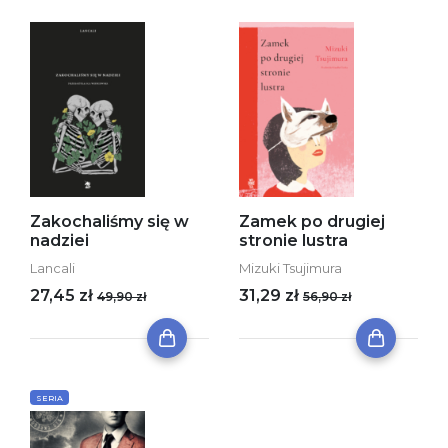
Zakochaliśmy się w
Zamek po drugiej
nadziei
stronie lustra
Lancali
Mizuki Tsujimura
27,45 zł
31,29 zł
49,90 zł
56,90 zł
SERIA