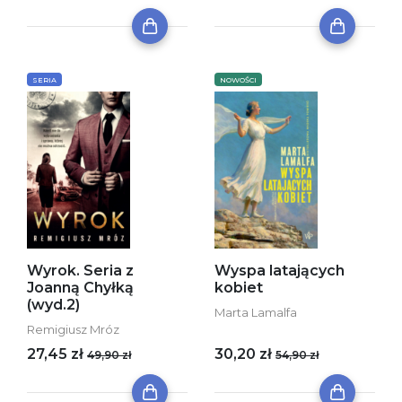
SERIA
NOWOŚCI
Wyrok. Seria z
Wyspa latających
Joanną Chyłką
kobiet
(wyd.2)
Marta Lamalfa
Remigiusz Mróz
27,45 zł
30,20 zł
49,90 zł
54,90 zł