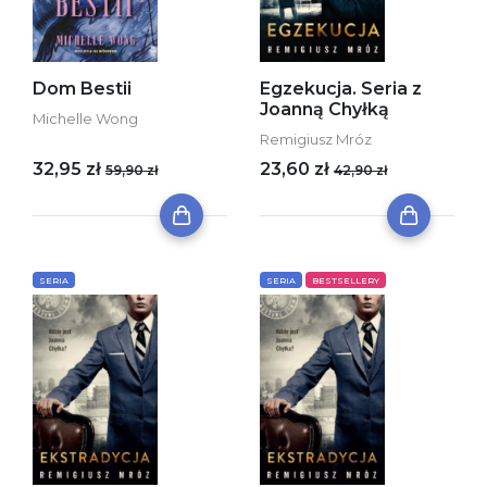
Dom Bestii
Egzekucja. Seria z
Joanną Chyłką
Michelle Wong
Remigiusz Mróz
32,95 zł
23,60 zł
59,90 zł
42,90 zł
SERIA
SERIA
BESTSELLERY