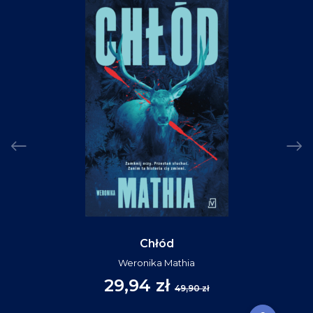
Chłód
Weronika Mathia
29,94 zł
49,90 zł