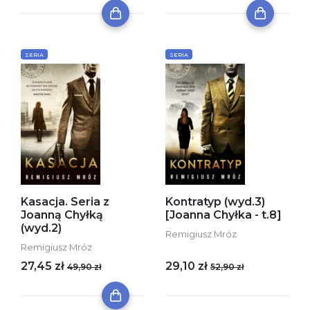
SERIA
SERIA
Kasacja. Seria z
Kontratyp (wyd.3)
Joanną Chyłką
[Joanna Chyłka - t.8]
(wyd.2)
Remigiusz Mróz
Remigiusz Mróz
27,45 zł
29,10 zł
49,90 zł
52,90 zł