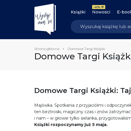
-40% 💙
Książki
Nowości
E-boo
Strona główna
Domowe Targi Książki
Domowe Targi Książk
Domowe Targi Książki: T
Majówka. Spotkania z przyjaciółmi i odpoczynek.
ten beztroski, magiczny czas i znów zatrzymać s
i nam – w głowie tylko sielanka, przygotowaliś
Książki rozpoczynamy już 5 maja.