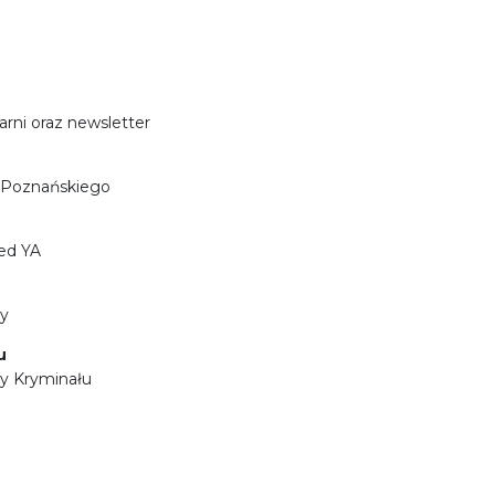
garni oraz newsletter
 Poznańskiego
ed YA
ny
u
ny Kryminału