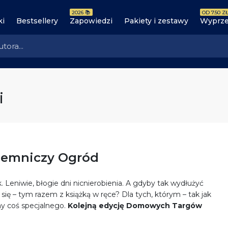
2026 📚
OD 7.50 ZŁ
ki
Bestsellery
Zapowiedzi
Pakiety i zestawy
Wyprze
i
ajemniczy Ogród
 Leniwie, błogie dni nicnierobienia. A gdyby tak wydłużyć
ię – tym razem z książką w ręce? Dla tych, którym – tak jak
my coś specjalnego.
Kolejną edycję Domowych Targów