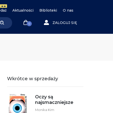
 🔥🔥
daż
Aktualności
Biblioteki
O nas
ZALOGUJ SIĘ
0
Wkrótce w sprzedaży
Oczy są
najsmaczniejsze
Monika Kim