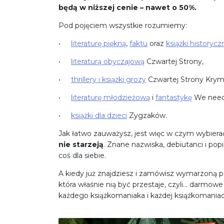
będą w niższej cenie – nawet o 50%.
Pod pojęciem wszystkie rozumiemy:
literaturę piękną
,
faktu
oraz
książki historycz
literaturą obyczajową
Czwartej Strony,
thrillery i książki grozy
Czwartej Strony Krymi
literaturę młodzieżową
i
fantastykę
We need
książki dla dzieci
Zygzaków.
Jak łatwo zauważysz, jest więc w czym wybiera
nie starzeją
. Znane nazwiska, debiutanci i po
coś dla siebie.
A kiedy już znajdziesz i zamówisz wymarzoną 
która właśnie nią być przestaje, czyli… darmowe
każdego książkomaniaka i każdej książkomaniac