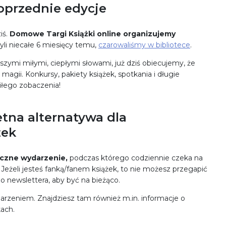
oprzednie edycje
iś.
Domowe Targi Książki online organizujemy
zyli niecałe 6 miesięcy temu,
czarowaliśmy w bibliotece
.
mi miłymi, ciepłymi słowami, już dziś obiecujemy, że
agii. Konkursy, pakiety książek, spotkania i długie
łego zobaczenia!
etna alternatywa dla
żek
iczne wydarzenie,
podczas którego codziennie czeka na
 Jeżeli jesteś fanką/fanem książek, to nie możesz przegapić
o newslettera, aby być na bieżąco.
rzeniem. Znajdziesz tam również m.in. informacje o
ach.