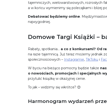
tajemniczych, wielowarstwowych, rozrosłych fa
a w końcu wymienimy się polecajkami i bliżej 
Debatować będziemy online
. Międzymiastow
najwygodniej.
Domowe Targi Książki – b
Rabaty, spotkania…
a co z konkursami? Od ra
na razie tajemnicą. Już teraz możemy jednak z
społecznościowych –
Instagramie
,
TikToku
i
Fac
W byciu na bieżąco pomocny będzie także
nas
o nowościach, promocjach i specjalnych wy
przytulić książkę w okazyjnej cenie.
To jak – widzimy się wkrótce? 😊
Harmonogram wydarzeń przeds