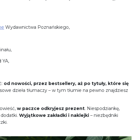
ne
Wydawnictwa Poznańskiego,
nału,
 YA,
ć:
od nowości, przez bestsellery, aż po tytuły, które się
pisowe dzieła tłumaczy – w tym tłumie na pewno znajdziesz
powieść,
w paczce odkryjesz prezent
. Niespodziankę,
 dodatki.
Wyjątkowe zakładki i naklejki
– niezbędniki
zki.