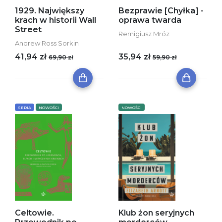
1929. Największy
Bezprawie [Chyłka] -
krach w historii Wall
oprawa twarda
Street
Remigiusz Mróz
Andrew Ross Sorkin
41,94 zł
35,94 zł
69,90 zł
59,90 zł
SERIA
NOWOŚCI
NOWOŚCI
Celtowie.
Klub żon seryjnych