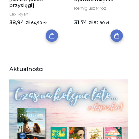
przysięgi]
Remigiusz Mróz
Lexi Ryan
38,94 zł
31,74 zł
64,90 zł
52,90 zł
Aktualności