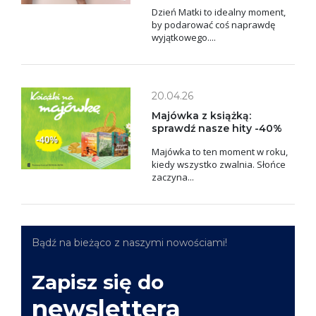
Dzień Matki to idealny moment,
by podarować coś naprawdę
wyjątkowego....
20.04.26
Majówka z książką:
sprawdź nasze hity -40%
Majówka to ten moment w roku,
kiedy wszystko zwalnia. Słońce
zaczyna...
Bądź na bieżąco z naszymi nowościami!
Zapisz się do
newslettera