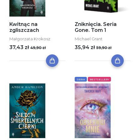
Kwitnąc na
Zniknięcia. Seria
zgliszczach
Gone. Tom 1
Małgorzata Krokosz
Michael Grant
37,43 zł
35,94 zł
49,90 zł
59,90 zł
SERIA
BESTSELLERY