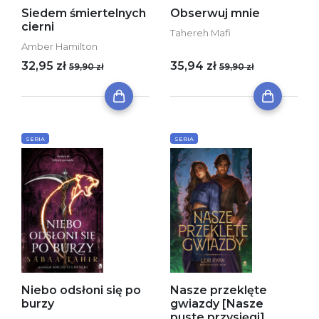
Siedem śmiertelnych
Obserwuj mnie
cierni
Tahereh Mafi
Amber Hamilton
32,95 zł
35,94 zł
59,90 zł
59,90 zł
SERIA
SERIA
Niebo odsłoni się po
Nasze przeklęte
burzy
gwiazdy [Nasze
puste przysięgi]