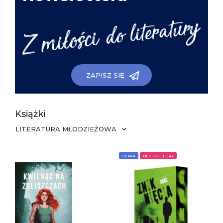
ZAPISZ SIĘ
Książki
LITERATURA MŁODZIEŻOWA
SERIA
BESTSELLERY