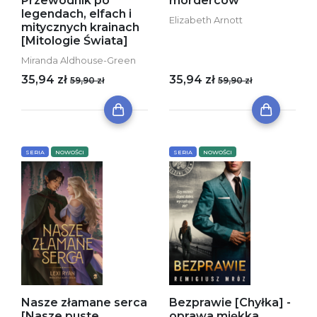
Przewodnik po
morderców
legendach, elfach i
Elizabeth Arnott
mitycznych krainach
[Mitologie Świata]
Miranda Aldhouse-Green
35,94 zł
35,94 zł
59,90 zł
59,90 zł
SERIA
NOWOŚCI
SERIA
NOWOŚCI
Nasze złamane serca
Bezprawie [Chyłka] -
[Nasze puste
oprawa miękka