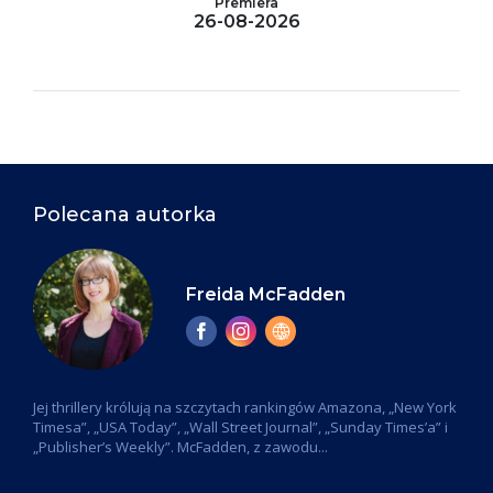
Premiera
26-08-2026
Polecana autorka
Freida McFadden
Jej thrillery królują na szczytach rankingów Amazona, „New York
Timesa”, „USA Today”, „Wall Street Journal”, „Sunday Times’a” i
„Publisher’s Weekly”. McFadden, z zawodu...