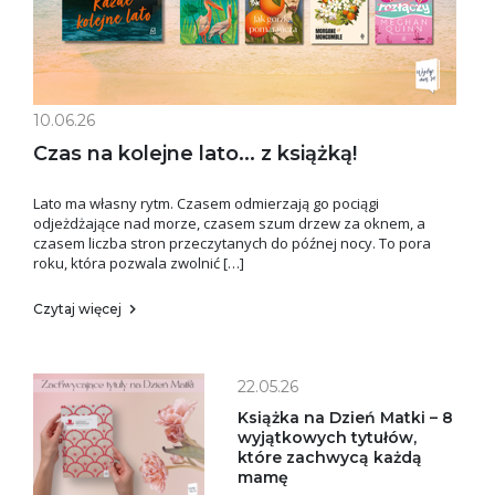
10.06.26
Czas na kolejne lato... z książką!
Lato ma własny rytm. Czasem odmierzają go pociągi
odjeżdżające nad morze, czasem szum drzew za oknem, a
czasem liczba stron przeczytanych do późnej nocy. To pora
roku, która pozwala zwolnić […]
Czytaj więcej
22.05.26
Książka na Dzień Matki – 8
wyjątkowych tytułów,
które zachwycą każdą
mamę