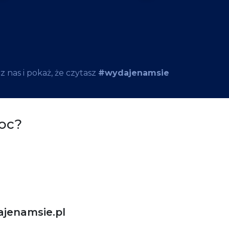
 nas i pokaż, że czytasz
#wydajenamsie
oc?
jenamsie.pl