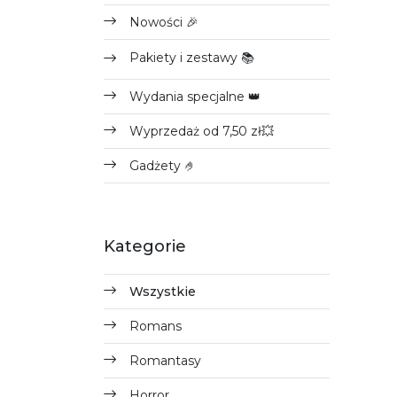
Nowości 🎉
Pakiety i zestawy 📚
Wydania specjalne 👑
Wyprzedaż od 7,50 zł💥
Gadżety 🤌
Kategorie
Wszystkie
Romans
Romantasy
Horror