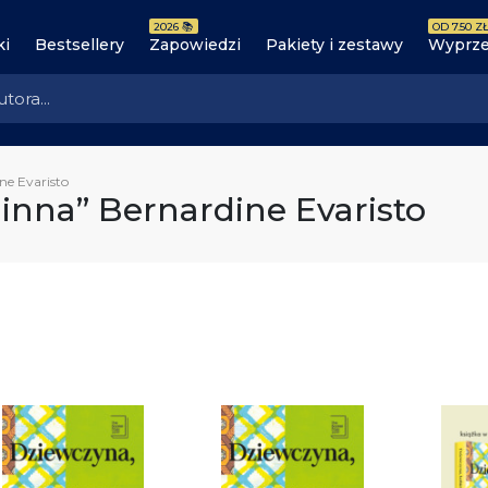
2026 📚
OD 7.50 ZŁ
ki
Bestsellery
Zapowiedzi
Pakiety i zestawy
Wyprze
ne Evaristo
 inna” Bernardine Evaristo