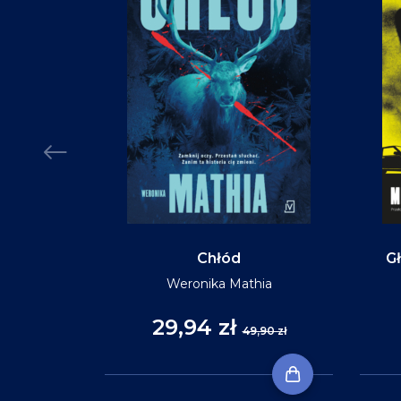
Chłód
Gł
Weronika Mathia
29,94 zł
,90 zł
49,90 zł