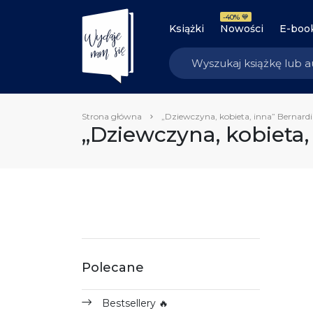
-40% 💙
Książki
Nowości
E-boo
Strona główna
„Dziewczyna, kobieta, inna” Bernardi
„Dziewczyna, kobieta,
Polecane
Bestsellery 🔥