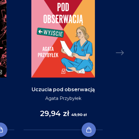
Uczucia pod obserwacją
Niebo w ko
Agata Przybyłek
29,94 zł
35
49,90 zł