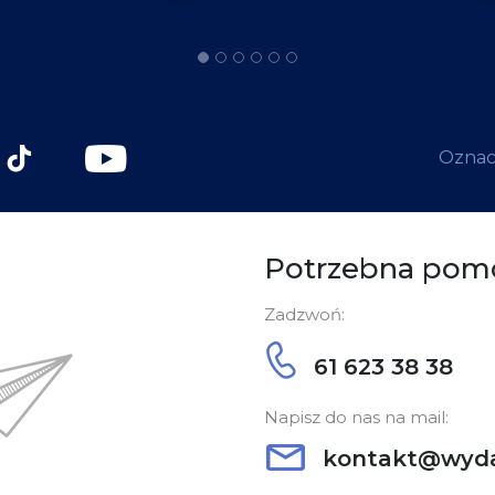
Oznacz
Potrzebna pom
Zadzwoń:
61 623 38 38
Napisz do nas na mail:
kontakt@wyda