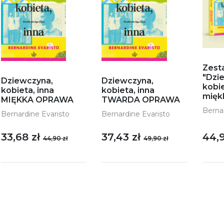
Zest
"Dzi
Dziewczyna,
Dziewczyna,
kobie
kobieta, inna
kobieta, inna
mięk
MIĘKKA OPRAWA
TWARDA OPRAWA
Berna
Bernardine Evaristo
Bernardine Evaristo
44,9
33,68 zł
37,43 zł
44,90 zł
49,90 zł