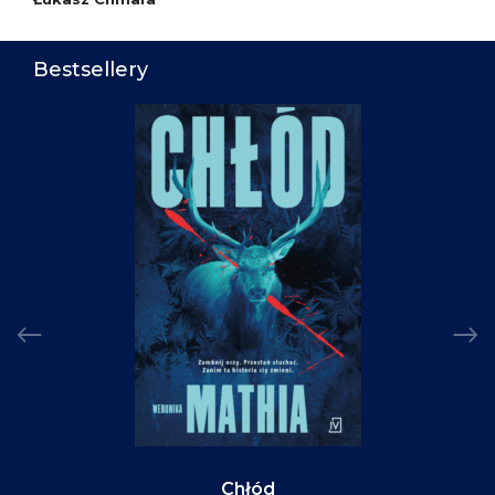
Bestsellery
Chłód