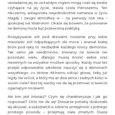
uświadamia jej, że za każdym rogiem mogą czaić się bestie
czyhające na jej życie, stawia czoła Pierwszemu. Ten
nikczemny antagonista niejednokrotnie namiesza w życiu
Magdy i zaogni atmosferę w – na pierwszy rzut oka –
spokojnej wsi Wiatrołom. Okaże się bowiem, że polowanie
na demony może być przewrotną praktyką.
Rozsypywanie soli pod drzwiami, noszenie przy sobie
mieszanki ziół odpędzających złe moce i arsenał białej
broni pod ręką to niezbędnik każdego łowcy demonów.
Tak samo jak wiedźminów, żniwiarzy na świecie nie
pozostało wielu, dlatego muszą bronić siebie oraz
niewinnych na wszystkie możliwe spo­soby. Każdy musi też
przejść odpowiednie szkolenie: nauczyć się o demonach
wszystkiego, co istotne. Któremu odciąć głowę, żeby już
nigdy nie wrócił, a który ma aż dwa serca i żadnych kości w
swoim ciele? Bez tej wiedzy nie da się przetrwać w świecie
ogarniętym mrokiem!
Ale kim jest żniwiarz? Czym się charakteryzuje i jak go
rozpoznać? Otóż nie da się! Żniwiarze potra­fią doskonale
się ukrywać, a wykształcili w sobie te umiejętność z jednego
prostego powodu – przejmują ciała zmarłych. Dusza