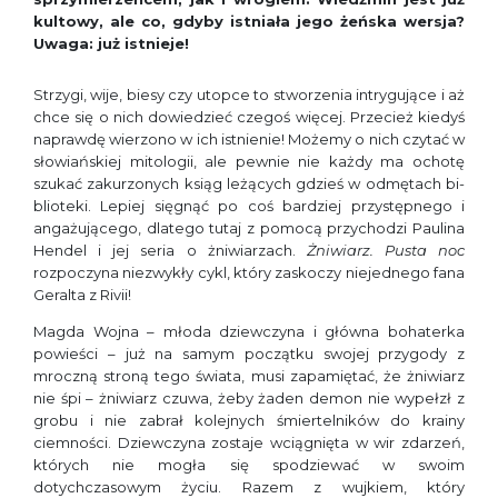
kultowy, ale co, gdyby istniała jego żeńska wersja?
Uwaga: już istnieje!
Strzygi, wije, biesy czy utopce to stworzenia intrygujące i aż
chce się o nich dowiedzieć czegoś więcej. Przecież kiedyś
naprawdę wierzono w ich istnienie! Możemy o nich czytać w
słowiańskiej mitologii, ale pewnie nie każdy ma ochotę
szukać zakurzonych ksiąg leżących gdzieś w odmętach bi­
blioteki. Lepiej sięgnąć po coś bardziej przystępnego i
angażującego, dlatego tutaj z pomocą przychodzi Paulina
Hendel i jej seria o żniwiarzach.
Żniwiarz. Pusta noc
rozpoczyna niezwykły cykl, który zaskoczy niejednego fana
Geralta z Rivii!
Magda Wojna – młoda dziewczyna i główna bohaterka
powieści – już na samym początku swojej przygody z
mroczną stroną tego świata, musi zapa­miętać, że żniwiarz
nie śpi – żniwiarz czuwa, żeby żaden demon nie wypełzł z
grobu i nie zabrał kolej­nych śmiertelników do krainy
ciemności. Dziewczyna zostaje wciągnięta w wir zdarzeń,
których nie mogła się spodziewać w swoim
dotychczasowym życiu. Ra­zem z wujkiem, który