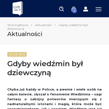
0
Strona główna
Aktualności
Gdyby wiedźmin był
dziewczyną
Aktualności
23.09.2019
Gdyby wiedźmin był
dziewczyną
Chyba już każdy w Polsce, a pewnie i wiele osób na
całym świecie, słyszał o fenomenie Wiedźmina – sagi
fantasy o zabójcy potwo­rów mierzącym się z
nadnaturalnymi istotami i ma­gią, która może być
sprzymierzeńcem, jak i wrogiem. Wiedźmin jest już