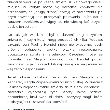
żniwiarza wędruje, po każdej śmierci szuka nowego ciała i
miejsca, w którym może się odrodzić. Żniwiarze nie
przechodzą na „drugą stronę”, trwają w zawieszeniu, po
czym powracają i nie przerywają polowania. To ich dar, a
zarazem przekleństwo. Nigdy też nie wiedzą, które życie
bę­dzie ich ostatnim.
Bo tak jak wiedźmini byli obdarzeni długim życiem,
żniwiarze (niczym koty) mogą posiadać ich kilka. Podczas
czytania serii Pauliny Hendel nigdy nie wiadomo, kiedy
główną bohaterkę spotka przykra niespodzianka
opuszczenia świata śmiertelników. Czytelnik może się
domyślać, że Magda powróci, choć Hendel potrafi
zaskoczyć i w jej historiach tak naprawdę nie ma pewników
– są za to niespodzianki!
Jeżeli lubicie bohaterki takie jak Triss Merigold czy
Yennefer, Magda Wojna wypełni po nich pustkę. W duecie z
Feliksem niejednokrotnie zmierzy się z siłami ciemności i
zawładnie wyobraźnią tych, któ­rzy łakną rozlewu
demonicznej krwi, woni eliksirów i szczypty magii, którą
podszyta jest ta słowiańska opowieść.
Łukasz Chmara