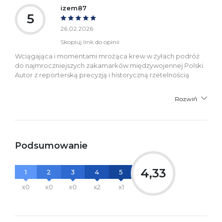
izem87
5
26.02.2026
Skopiuj link do opinii
Wciągająca i momentami mrożąca krew w żyłach podróż
do najmroczniejszych zakamarków międzywojennej Polski.
Autor z reporterską precyzją i historyczną rzetelnością
Rozwiń
Podsumowanie
4,33
1
2
3
4
5
x0
x0
x0
x2
x1