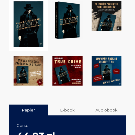
Papier
E-book
Audiobook
Cena: