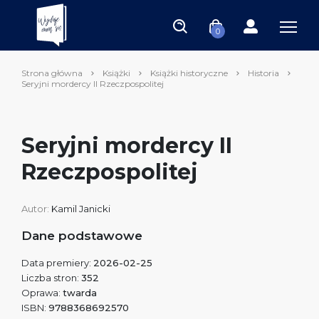
0
Strona główna
Książki
Książki historyczne
Historia
Seryjni mordercy II Rzeczpospolitej
Seryjni mordercy II
Rzeczpospolitej
Autor:
Kamil Janicki
Dane podstawowe
Data premiery:
2026-02-25
Liczba stron:
352
Oprawa:
twarda
ISBN:
9788368692570