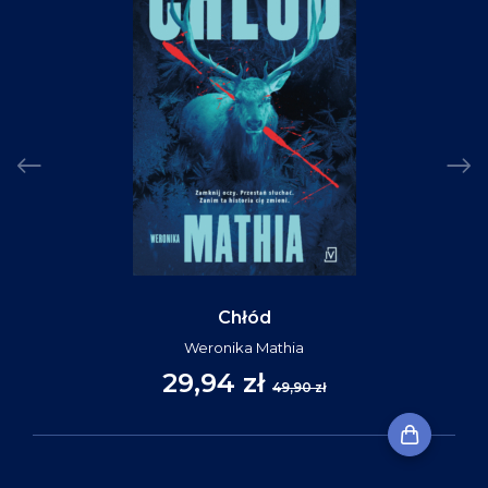
Chłód
Weronika Mathia
29,94 zł
49,90 zł