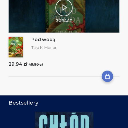
ZOBACZ
Pod wodą
Tara K. Menon
29,94 zł
49,90 zł
Bestsellery