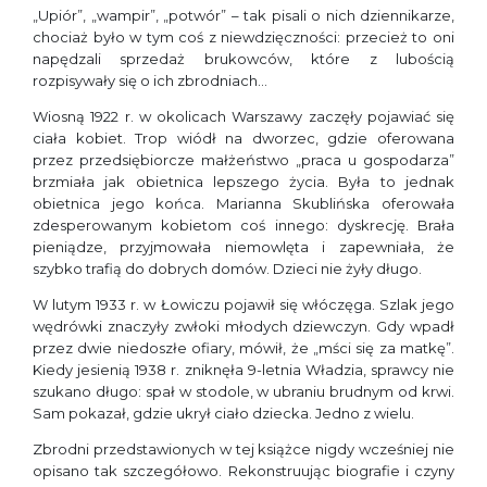
„Upiór”, „wampir”, „potwór” – tak pisali o nich dziennikarze,
chociaż było w tym coś z niewdzięczności: przecież to oni
napędzali sprzedaż brukowców, które z lubością
rozpisywały się o ich zbrodniach…
Wiosną 1922 r. w okolicach Warszawy zaczęły pojawiać się
ciała kobiet. Trop wiódł na dworzec, gdzie oferowana
przez przedsiębiorcze małżeństwo „praca u gospodarza”
brzmiała jak obietnica lepszego życia. Była to jednak
obietnica jego końca. Marianna Skublińska oferowała
zdesperowanym kobietom coś innego: dyskrecję. Brała
pieniądze, przyjmowała niemowlęta i zapewniała, że
szybko trafią do dobrych domów. Dzieci nie żyły długo.
W lutym 1933 r. w Łowiczu pojawił się włóczęga. Szlak jego
wędrówki znaczyły zwłoki młodych dziewczyn. Gdy wpadł
przez dwie niedoszłe ofiary, mówił, że „mści się za matkę”.
Kiedy jesienią 1938 r. zniknęła 9-letnia Władzia, sprawcy nie
szukano długo: spał w stodole, w ubraniu brudnym od krwi.
Sam pokazał, gdzie ukrył ciało dziecka. Jedno z wielu.
Zbrodni przedstawionych w tej książce nigdy wcześniej nie
opisano tak szczegółowo. Rekonstruując biografie i czyny