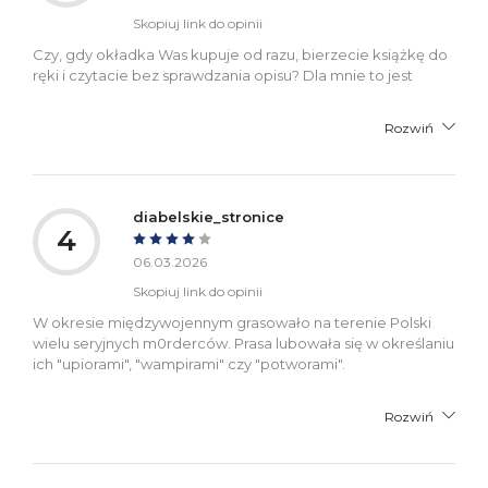
Skopiuj link do opinii
Czy, gdy okładka Was kupuje od razu, bierzecie książkę do
ręki i czytacie bez sprawdzania opisu? Dla mnie to jest
Rozwiń
diabelskie_stronice
4
06.03.2026
Skopiuj link do opinii
W okresie międzywojennym grasowało na terenie Polski
wielu seryjnych m0rderców. Prasa lubowała się w określaniu
ich "upiorami", "wampirami" czy "potworami".
Rozwiń