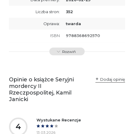
Liczba stron:
352
Oprawa:
twarda
ISBN
9788368692570
SKU:
K801087
Rozwiń
Producent / Osoby
Wydawnictwo Poznańskie
odpowiedzialne za
Sp. z o.o.
zgodność produktu z
ul. Fredry 8
przepisami:
61-701 Poznań
Opinie o książce Seryjni
Polska
Dodaj opinię
kontakt@wydajenamsie.pl
mordercy II
+48 61 623 38 38
Rzeczpospolitej, Kamil
Janicki
Ostrzeżenia oraz
Załącznik PDF
informacje dotyczące
bezpieczeństwa:
Wystukane Recenzje
4
13.03.2026