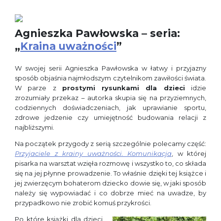
Agnieszka Pawłowska – seria:
„
Kraina uważności
”
W swojej serii Agnieszka Pawłowska w łatwy i przyjazny
sposób objaśnia najmłodszym czytelnikom zawiłości świata.
W parze z
prostymi rysunkami dla dzieci
idzie
zrozumiały przekaz – autorka skupia się na przyziemnych,
codziennych doświadczeniach, jak uprawianie sportu,
zdrowe jedzenie czy umiejętność budowania relacji z
najbliższymi.
Na początek przygody z serią szczególnie polecamy część:
Przyjaciele z krainy uważności. Komunikacja
, w której
pisarka na warsztat wzięła rozmowę i wszystko to, co składa
się na jej płynne prowadzenie. To właśnie dzięki tej książce i
jej zwierzęcym bohaterom dziecko dowie się, w jaki sposób
należy się wypowiadać i co dobrze mieć na uwadze, by
przypadkowo nie zrobić komuś przykrości.
Po które książki dla dzieci