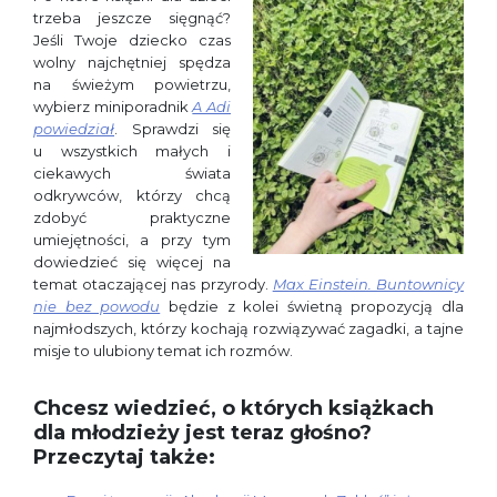
trzeba jeszcze sięgnąć?
Jeśli Twoje dziecko czas
wolny najchętniej spędza
na świeżym powietrzu,
wybierz miniporadnik
A Adi
powiedział
. Sprawdzi się
u wszystkich małych i
ciekawych świata
odkrywców, którzy chcą
zdobyć praktyczne
umiejętności, a przy tym
dowiedzieć się więcej na
temat otaczającej nas przyrody.
Max Einstein. Buntownicy
nie bez powodu
będzie z kolei świetną propozycją dla
najmłodszych, którzy kochają rozwiązywać zagadki, a tajne
misje to ulubiony temat ich rozmów.
Chcesz wiedzieć, o których książkach
dla młodzieży jest teraz głośno?
Przeczytaj także: