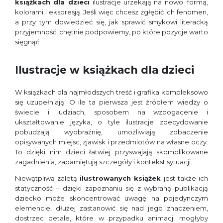
książkach dla dzieci
ilustracje urzekają na nowo: formą,
kolorami i ekspresją. Jeśli więc chcesz zgłębić ich fenomen,
a przy tym dowiedzieć się, jak sprawić smykowi literacką
przyjemność, chętnie podpowiemy, po które pozycje warto
sięgnąć.
Ilustracje w książkach dla dzieci
W książkach dla najmłodszych treść i grafika kompleksowo
się uzupełniają. O ile ta pierwsza jest źródłem wiedzy o
świecie i ludziach, sposobem na wzbogacenie i
ukształtowanie języka, o tyle ilustracje zdecydowanie
pobudzają wyobraźnię, umożliwiają zobaczenie
opisywanych miejsc, zjawisk i przedmiotów na własne oczy.
To dzięki nim dzieci łatwiej przyswajają skomplikowane
zagadnienia, zapamiętują szczegóły i kontekst sytuacji.
Niewątpliwą zaletą
ilustrowanych książek
jest także ich
statyczność – dzięki zapoznaniu się z wybraną publikacją
dziecko może skoncentrować uwagę na pojedynczym
elemencie, dłużej zastanowić się nad jego znaczeniem,
dostrzec detale, które w przypadku animacji mogłyby