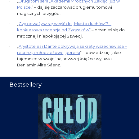
„
Drugi tom serii „Akademii Mrocznych Zaklęć” już w
Polsce!
” – daj się zaczarować drugiemu tomowi
magicznych przygód,
„
Czy odważysz się wejść do „Miasta duchów”? –
konkursowa recenzja od Zygzaków”
– przenieś się do
mrocznej i niepokojącej Szwecji,
„
Arystoteles i Dante odkrywają sekrety wszechświata –
recenzja młodzieżowej perełki
” – dowiedz się, jakie
tajemnice w swojej najnowszej książce wyjawia
Benjamin Alire Sáenz.
Bestsellery