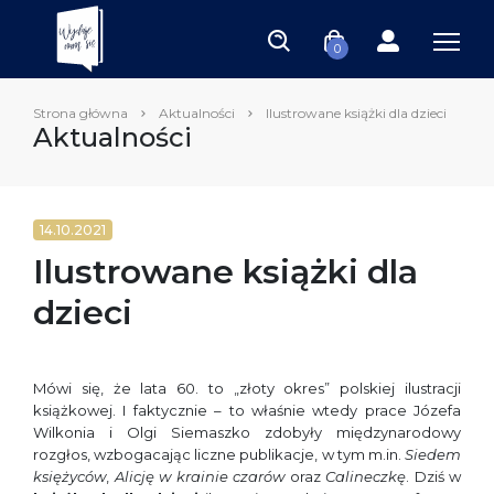
0
Strona główna
Aktualności
Ilustrowane książki dla dzieci
Aktualności
14.10.2021
Ilustrowane książki dla
dzieci
Mówi się, że lata 60. to „złoty okres” polskiej ilustracji
książkowej. I faktycznie – to właśnie wtedy prace Józefa
Wilkonia i Olgi Siemaszko zdobyły międzynarodowy
rozgłos, wzbogacając liczne publikacje, w tym m.in.
Siedem
księżyców
,
Alicję w krainie czarów
oraz
Calineczkę
. Dziś w