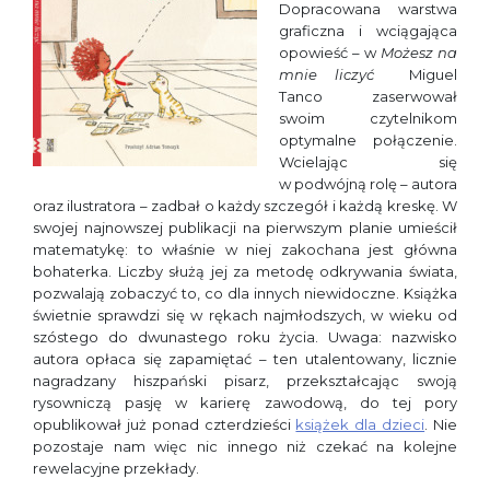
Dopracowana warstwa
graficzna i wciągająca
opowieść – w
Możesz na
mnie liczyć
Miguel
Tanco zaserwował
swoim czytelnikom
optymalne połączenie.
Wcielając się
w podwójną rolę – autora
oraz ilustratora – zadbał o każdy szczegół i każdą kreskę. W
swojej najnowszej publikacji na pierwszym planie umieścił
matematykę: to właśnie w niej zakochana jest główna
bohaterka. Liczby służą jej za metodę odkrywania świata,
pozwalają zobaczyć to, co dla innych niewidoczne. Książka
świetnie sprawdzi się w rękach najmłodszych, w wieku od
szóstego do dwunastego roku życia. Uwaga: nazwisko
autora opłaca się zapamiętać – ten utalentowany, licznie
nagradzany hiszpański pisarz, przekształcając swoją
rysowniczą pasję w karierę zawodową, do tej pory
opublikował już ponad czterdzieści
książek dla dzieci
. Nie
pozostaje nam więc nic innego niż czekać na kolejne
rewelacyjne przekłady.