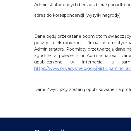
Administrator danych będzie zbierał ponadto o
adres do korespondencji (wysyłki nagrody).
Dane będą przekazane podmiotom świadczącym 
poczty elektronicznej, firma informatyc
Administratora. Podmioty przetwarzają dane 
zgodnie z poleceniami Administratora. Dane
upublicznione w Internecie, a sa
https://www.privacyshield.gov/participant?i
Dane Zwycięzcy zostaną opublikowane na prof