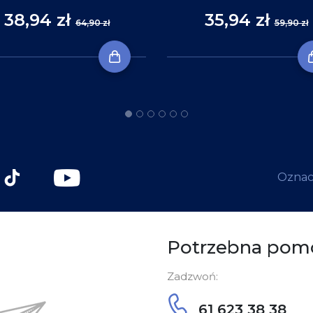
38,94 zł
35,94 zł
64,90 zł
59,90 zł
Oznacz
Potrzebna pom
Zadzwoń:
61 623 38 38