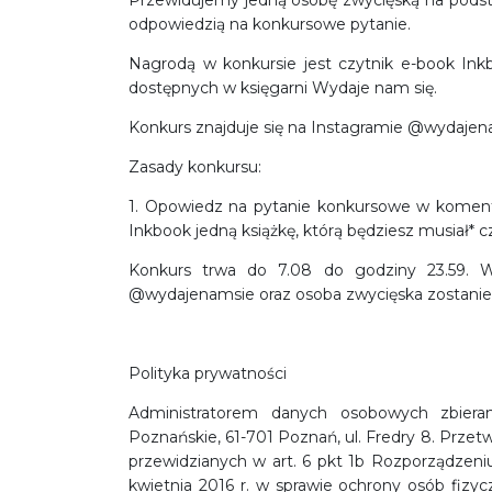
Przewidujemy jedną osobę zwycięską na pods
odpowiedzią na konkursowe pytanie.
Nagrodą w konkursie jest czytnik e-book Ink
dostępnych w księgarni Wydaje nam się.
Konkurs znajduje się na Instagramie @wydajen
Zasady konkursu:
1. Opowiedz na pytanie konkursowe w komen
Inkbook jedną książkę, którą będziesz musiał* c
Konkurs trwa do 7.08 do godziny 23.59. Wy
@wydajenamsie oraz osoba zwycięska zostani
Polityka prywatności
Administratorem danych osobowych zbier
Poznańskie, 61-701 Poznań, ul. Fredry 8. Prz
przewidzianych w art. 6 pkt 1b Rozporządzeni
kwietnia 2016 r. w sprawie ochrony osób fiz