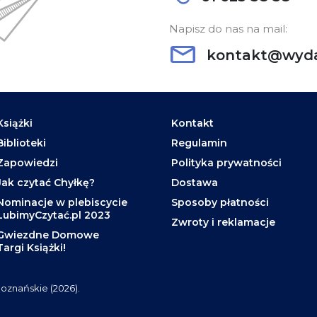
Napisz do nas na mail:
kontakt@wyda
Książki
Kontakt
Biblioteki
Regulamin
Zapowiedzi
Polityka prywatności
Jak czytać Chyłkę?
Dostawa
Nominacje w plebiscycie
Sposoby płatności
LubimyCzytać.pl 2023
Zwroty i reklamacje
Gwiezdne Domowe
Targi Książki!
oznańskie (2026).