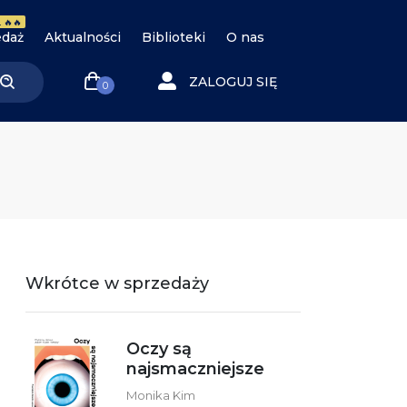
 🔥🔥
daż
Aktualności
Biblioteki
O nas
ZALOGUJ SIĘ
0
Wkrótce w sprzedaży
Oczy są
najsmaczniejsze
Monika Kim