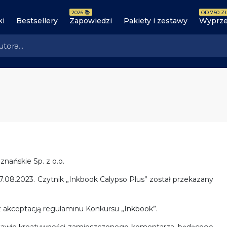
2026 📚
OD 7.50 ZŁ
ki
Bestsellery
Zapowiedzi
Pakiety i zestawy
Wyprze
ańskie Sp. z o.o.
7.08.2023. Czytnik „Inkbook Calypso Plus” został przekazany
z akceptacją regulaminu Konkursu „Inkbook”.