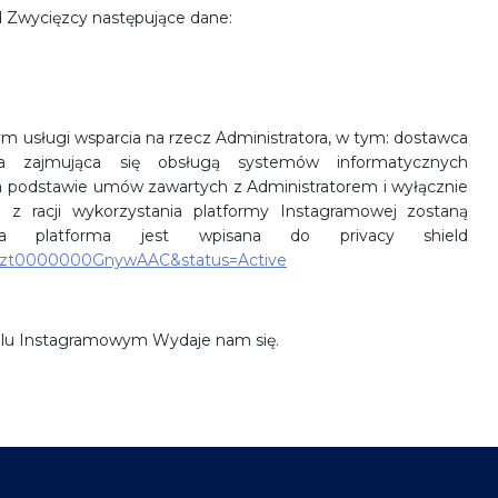
d Zwycięzcy następujące dane:
usługi wsparcia na rzecz Administratora, w tym: dostawca
zna zajmująca się obsługą systemów informatycznych
na podstawie umów zawartych z Administratorem i wyłącznie
 z racji wykorzystania platformy Instagramowej zostaną
ma platforma jest wpisana do privacy shield
d=a2zt0000000GnywAAC&status=Active
ilu Instagramowym Wydaje nam się.