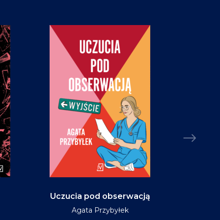
Uczucia pod obserwacją
Niebo w ko
Agata Przybyłek