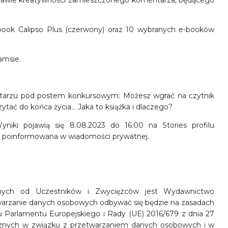
tawie kreatywności zamieszczonego komentarza, będącego
book Calipso Plus (czerwony) oraz 10 wybranych e-booków
amsie.
tarzu pod postem konkursowym: Możesz wgrać na czytnik
zytać do końca życia… Jaka to książka i dlaczego?
niki pojawią się 8.08.2023 do 16:00 na Stories profilu
e poinformowana w wiadomości prywatnej.
anych od Uczestników i Zwycięzców jest Wydawnictwo
etwarzanie danych osobowych odbywać się będzie na zasadach
u Parlamentu Europejskiego i Rady (UE) 2016/679 z dnia 27
ycznych w związku z przetwarzaniem danych osobowych i w