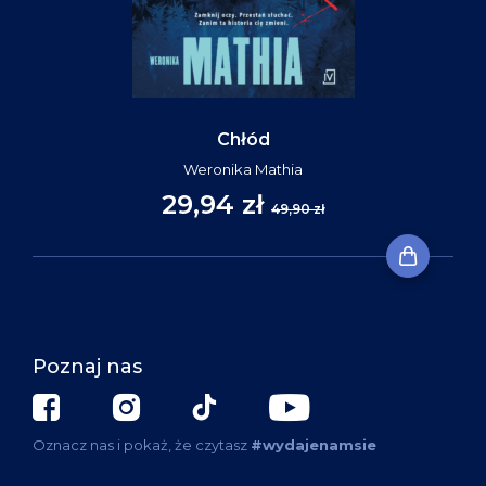
Chłód
Weronika Mathia
29,94 zł
49,90 zł
Poznaj nas
Oznacz nas i pokaż, że czytasz
#wydajenamsie