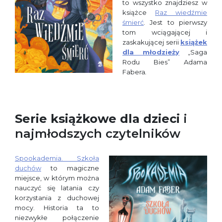
to wszystko znajdziesz w
książce
Raz wiedźmie
śmierć
. Jest to pierwszy
tom wciągającej i
zaskakującej serii
książek
dla młodzieży
„Saga
Rodu Bies” Adama
Fabera
.
Serie
książkowe dla dzieci
i
najmłodszych czytelników
Spookademia. Szkoła
duchów
to magiczne
miejsce, w którym można
nauczyć się latania czy
korzystania z duchowej
mocy. Historia ta to
niezwykłe połączenie