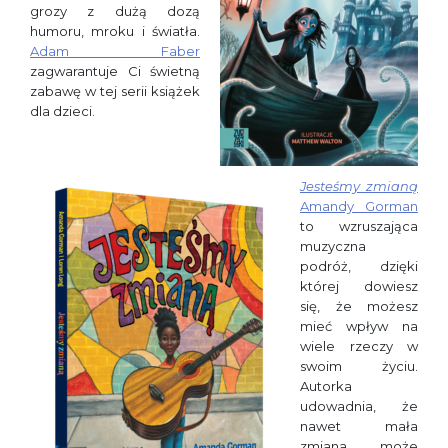
grozy z dużą dozą
humoru, mroku i światła.
Adam Faber
zagwarantuje Ci świetną
zabawę w tej serii książek
dla dzieci.
Jesteśmy zmianą
Amandy Gorman
to wzruszająca
muzyczna
podróż, dzięki
której dowiesz
się, że możesz
mieć wpływ na
wiele rzeczy w
swoim życiu.
Autorka
udowadnia, że
nawet mała
zmiana może