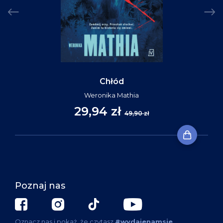
Chłód
Weronika Mathia
29,94 zł
49,90 zł
Poznaj nas
Oznacz nas i pokaż, że czytasz
#wydajenamsie