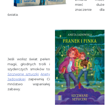
mieć duże
znaczenie dla
świata.
Jeśli wolisz świat pełen
magii, głodnych trolli i
szyderczych smoków to
Szczwane sztuczki
Anety
Jadowskiej
zapewnią Ci
mnóstwo wspaniałej
zabawy.