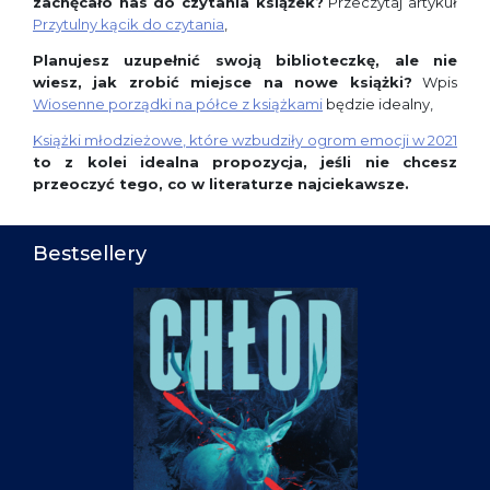
zachęcało nas do czytania książek?
Przeczytaj artykuł
Przytulny kącik do czytania
,
Planujesz uzupełnić swoją biblioteczkę, ale nie
wiesz, jak zrobić miejsce na nowe książki?
Wpis
Wiosenne porządki na półce z książkami
będzie idealny,
Książki młodzieżowe, które wzbudziły ogrom emocji w 2021
to z kolei idealna propozycja, jeśli nie chcesz
przeoczyć tego, co w literaturze najciekawsze.
Bestsellery