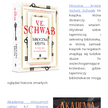
Mroczna krypta
Victorii Schwab
to
książka, która
dostarczy Ci
mnóstwo wrażeń.
Wyobraź sobie
tajemniczą i
sekretną bibliotekę,
w której zamiast
książek na regałach
znajdują się ludzkie
dusze. To
wszechogarniające
królestwo, gdzie
tajemniczy
bibliotekarze mogą
oglądać historie zmarłych.
Akademia mrocznych
zaklęć
K.F. Breene