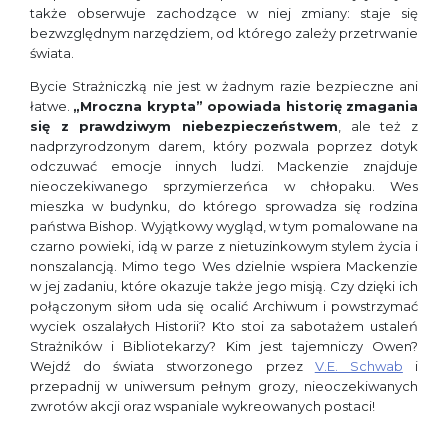
także obserwuje zachodzące w niej zmiany: staje się
bezwzględnym narzędziem, od którego zależy przetrwanie
świata.
Bycie Strażniczką nie jest w żadnym razie bezpieczne ani
łatwe.
„Mroczna krypta” opowiada historię zmagania
się z prawdziwym niebezpieczeństwem
, ale też z
nadprzyrodzonym darem, który pozwala poprzez dotyk
odczuwać emocje innych ludzi. Mackenzie znajduje
nieoczekiwanego sprzymierzeńca w chłopaku. Wes
mieszka w budynku, do którego sprowadza się rodzina
państwa Bishop. Wyjątkowy wygląd, w tym pomalowane na
czarno powieki, idą w parze z nietuzinkowym stylem życia i
nonszalancją. Mimo tego Wes dzielnie wspiera Mackenzie
w jej zadaniu, które okazuje także jego misją. Czy dzięki ich
połączonym siłom uda się ocalić Archiwum i powstrzymać
wyciek oszalałych Historii? Kto stoi za sabotażem ustaleń
Strażników i Bibliotekarzy? Kim jest tajemniczy Owen?
Wejdź do świata stworzonego przez
V.E. Schwab
i
przepadnij w uniwersum pełnym grozy, nieoczekiwanych
zwrotów akcji oraz wspaniale wykreowanych postaci!