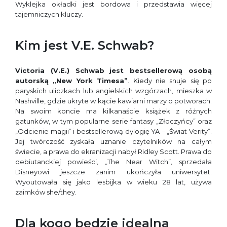
Wyklejka okładki jest bordowa i przedstawia więcej
tajemniczych kluczy.
Kim jest V.E. Schwab?
Victoria (V.E.) Schwab
jest bestsellerową osobą
autorską „New York Timesa”
. Kiedy nie snuje się po
paryskich uliczkach lub angielskich wzgórzach, mieszka w
Nashville, gdzie ukryte w kącie kawiarni marzy o potworach.
Na swoim koncie ma kilkanaście książek z różnych
gatunków, w tym popularne serie fantasy „Złoczyńcy” oraz
„Odcienie magii” i bestsellerową dylogię YA – „Świat Verity”.
Jej twórczość zyskała uznanie czytelników na całym
świecie, a prawa do ekranizacji nabył Ridley Scott. Prawa do
debiutanckiej powieści, „The Near Witch”, sprzedała
Disneyowi jeszcze zanim ukończyła uniwersytet.
Wyoutowała się jako lesbijka w wieku 28 lat, używa
zaimków she/they.
Dla kogo będzie idealna