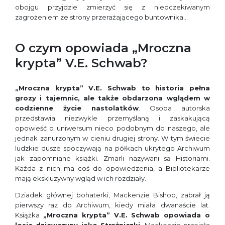
obojgu przyjdzie zmierzyć się z nieoczekiwanym
zagrożeniem ze strony przerażającego buntownika…
O czym opowiada „Mroczna
krypta” V.E. Schwab?
„Mroczna krypta” V.E. Schwab to historia pełna
grozy i tajemnic, ale także obdarzona wglądem w
codzienne życie nastolatków
. Osoba autorska
przedstawia niezwykle przemyślaną i zaskakującą
opowieść o uniwersum nieco podobnym do naszego, ale
jednak zanurzonym w cieniu drugiej strony. W tym świecie
ludzkie dusze spoczywają na półkach ukrytego Archiwum
jak zapomniane książki. Zmarli nazywani są Historiami.
Każda z nich ma coś do opowiedzenia, a Bibliotekarze
mają ekskluzywny wgląd w ich rozdziały.
Dziadek głównej bohaterki, Mackenzie Bishop, zabrał ją
pierwszy raz do Archiwum, kiedy miała dwanaście lat.
Książka
„Mroczna krypta” V.E. Schwab opowiada o
losie dziewczyny jako Strażniczki
. Mackenzie przejęła