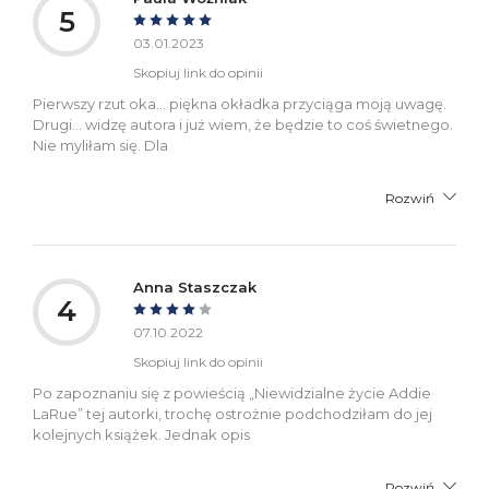
5
03.01.2023
Skopiuj link do opinii
Pierwszy rzut oka... piękna okładka przyciąga moją uwagę.
Drugi... widzę autora i już wiem, że będzie to coś świetnego.
Nie myliłam się. Dla
Rozwiń
Anna Staszczak
4
07.10.2022
Skopiuj link do opinii
Po zapoznaniu się z powieścią „Niewidzialne życie Addie
LaRue” tej autorki, trochę ostrożnie podchodziłam do jej
kolejnych książek. Jednak opis
Rozwiń