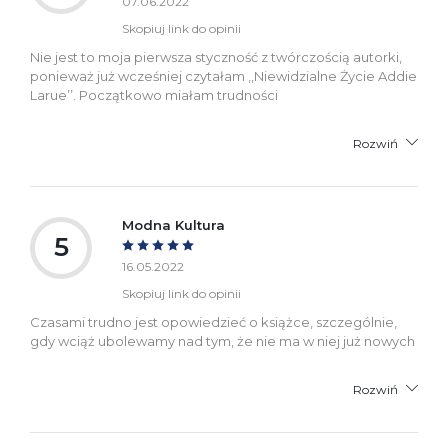
07.06.2022
Skopiuj link do opinii
Nie jest to moja pierwsza styczność z twórczością autorki,
ponieważ już wcześniej czytałam ,,Niewidzialne Życie Addie
Larue’’. Początkowo miałam trudności
Rozwiń
Modna Kultura
5
16.05.2022
Skopiuj link do opinii
Czasami trudno jest opowiedzieć o książce, szczególnie,
gdy wciąż ubolewamy nad tym, że nie ma w niej już nowych
Rozwiń