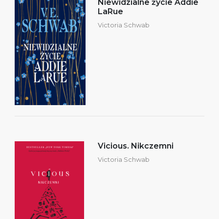
Niewidzialne życie Addie
LaRue
Victoria Schwab
Vicious. Nikczemni
Victoria Schwab