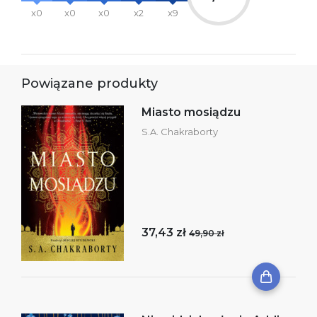
x0
x0
x0
x2
x9
Powiązane produkty
Miasto mosiądzu
S.A. Chakraborty
37,43 zł
49,90 zł