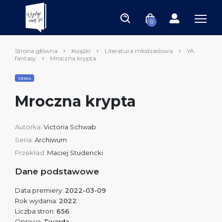
0
Strona główna
Książki
Literatura młodzieżowa
YA
fantasy
Mroczna krypta
SERIA
Mroczna krypta
Autorka:
Victoria Schwab
Seria:
Archiwum
Przekład:
Maciej Studencki
Dane podstawowe
Data premiery:
2022-03-09
Rok wydania:
2022
Liczba stron:
656
Oprawa:
Twarda