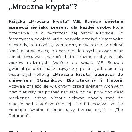
„Mroczna krypta”?
Książka „Mroczna krypta” V.E. Schwab świetnie
sprawdzi się jako prezent dla każdej osoby
, która
przepadła już w twórczości tej osoby autorskiej. To
fantastyczna powieść, która pozwala przeżyć niesamowite
przygody, zanurzyć się w mrocznym świecie oraz odkryć
ścieżkę prowadzącą do całkiem dorosłych rozważań na
temat sensu życia, wartości historii każdej osoby oraz siły
więzów rodzinnych. Wejście do świata V.E. Schwab
gwarantuje doznania z najwyższej półki i jest obietnicą
wspaniałych refleksji.
„Mroczna krypta” zaprasza do
uniwersum Strażników, Bibliotekarzy i Historii
.
Pozwala znaleźć się w ukrytym przed światem Archiwum
oraz pierwszy raz poznać napisaną do tej pory opowieść
Mackenzie Bishop. Victoria Schwab dawała znać, że
pracuje nad zakończeniem jej historii i możliwe, że już
niedługo światło dzienne ujrzy trzecia część – „The
Returned”.