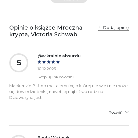
SKU:
K800209
Producent / Osoby
Wydawnictwo Poznańskie
odpowiedzialne za
Sp. z o.o.
Opinie o książce Mroczna
Dodaj opinię
zgodność produktu z
ul. Fredry 8
krypta, Victoria Schwab
przepisami:
61-701 Poznań
Polska
kontakt@wydajenamsie.pl
+48 61 623 38 38
@w.krainie.absurdu
5
Ostrzeżenia oraz
Załącznik PDF
informacje dotyczące
10.12.2023
bezpieczeństwa:
Skopiuj link do opinii
Mackenzie Bishop ma tajemnicę o której nie wie i nie może
się dowiedzieć nikt, nawet jej najbliższa rodzina.
Dziewczyna jest
Rozwiń
Paula Woźniak