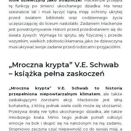
tę funkcję po śmierci ukochanego dziadka. Ma teraz
szesnaście lat i musi łączyć tajną misję ochrony ukrytej
przed światem biblioteki oraz codziennego życia
uczęszczającej do liceum nastolatki. Zadaniem Mackenzie
jest powstrzymywanie Historii przed przedostaniem się do
świata żywych. Wymaga to sprytu, siły fizycznej i, przede
wszystkim, wielkich zdolności kłamania, jako że dziewczyna
musi ukrywać swoje zadanie przed rodzicami i przyjaciółmi.
„Mroczna krypta” V.E. Schwab
– książka pełna zaskoczeń
„Mroczna krypta” V.E. Schwab to historia
przepełniona niepowtarzalnym klimatem
, ale także
zaskakującymi zwrotami akcji. Mackenzie jest silną
bohaterką, z którą jednak wiele osób może się utożsamić.
Przeżywa stratę nie tylko ukochanego dziadka, ale także
młodszego brata. Mimo tego jednak potrafi odłożyć
emocje na bok i skupić się na nałożonym na nią zadaniu.
Stopniowo zaczyna czuć niepewność co do swojej misji, a