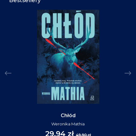
Bestsellery
Chłód
Weronika Mathia
29,94 zł
49,90 zł