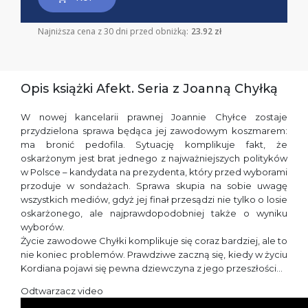
Najniższa cena z 30 dni przed obniżką:
23.92 zł
Opis książki Afekt. Seria z Joanną Chyłką
W nowej kancelarii prawnej Joannie Chyłce zostaje
przydzielona sprawa będąca jej zawodowym koszmarem:
ma bronić pedofila. Sytuację komplikuje fakt, że
oskarżonym jest brat jednego z najważniejszych polityków
w Polsce – kandydata na prezydenta, który przed wyborami
przoduje w sondażach. Sprawa skupia na sobie uwagę
wszystkich mediów, gdyż jej finał przesądzi nie tylko o losie
oskarżonego, ale najprawdopodobniej także o wyniku
wyborów.
Życie zawodowe Chyłki komplikuje się coraz bardziej, ale to
nie koniec problemów. Prawdziwe zaczną się, kiedy w życiu
Kordiana pojawi się pewna dziewczyna z jego przeszłości…
Odtwarzacz video