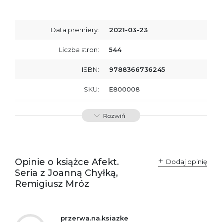
Data premiery:
2021-03-23
Liczba stron:
544
ISBN:
9788366736245
SKU:
E800008
Producent / Osoby
Wydawnictwo Poznańskie
Rozwiń
odpowiedzialne za
Sp. z o.o.
zgodność produktu z
ul. Fredry 8
przepisami:
61-701 Poznań
Polska
kontakt@wydajenamsie.pl
+48 61 623 38 38
Opinie o książce Afekt.
Dodaj opinię
Seria z Joanną Chyłką,
Ostrzeżenia oraz
Załącznik PDF
Remigiusz Mróz
informacje dotyczące
bezpieczeństwa:
przerwa.na.ksiazke