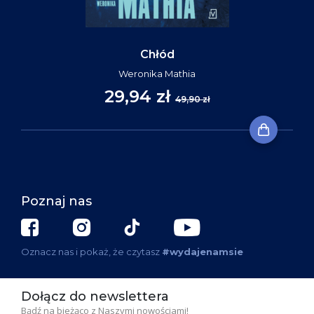
Chłód
Weronika Mathia
29,94 zł
49,90 zł
Poznaj nas
Oznacz nas i pokaż, że czytasz
#wydajenamsie
Dołącz do newslettera
Bądź na bieżąco z Naszymi nowościami!