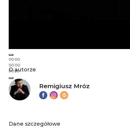
00:00
00:00
O autorze
00:20
Remigiusz Mróz
Dane szczegółowe