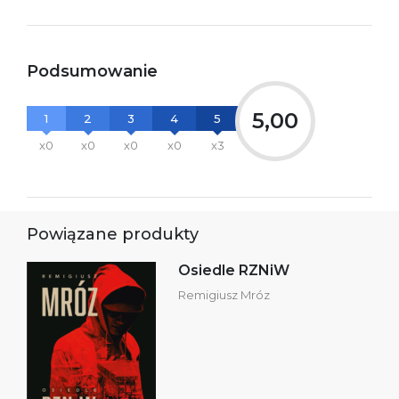
Podsumowanie
5,00
1
2
3
4
5
x0
x0
x0
x0
x3
Powiązane produkty
Osiedle RZNiW
Remigiusz Mróz