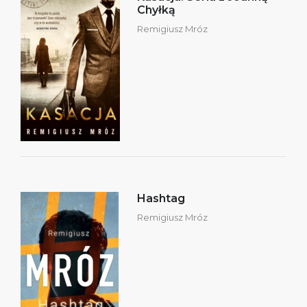
Chyłką
Remigiusz Mróz
Hashtag
Remigiusz Mróz