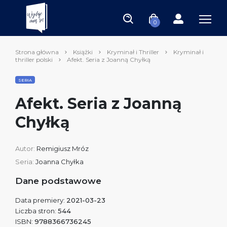
0
Strona główna
Książki
Kryminał i Thriller
Kryminał i
thriller polski
Afekt. Seria z Joanną Chyłką
SERIA
Afekt. Seria z Joanną
Chyłką
Autor:
Remigiusz Mróz
Seria:
Joanna Chyłka
Dane podstawowe
Data premiery:
2021-03-23
Liczba stron:
544
ISBN:
9788366736245