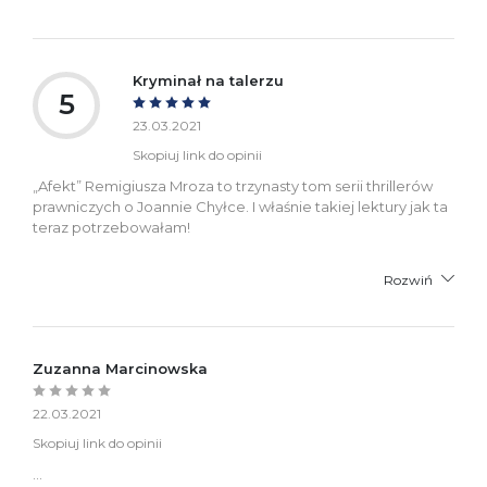
Kryminał na talerzu
5
23.03.2021
Skopiuj link do opinii
„Afekt” Remigiusza Mroza to trzynasty tom serii thrillerów
prawniczych o Joannie Chyłce. I właśnie takiej lektury jak ta
teraz potrzebowałam!
Rozwiń
Zuzanna Marcinowska
22.03.2021
Skopiuj link do opinii
...