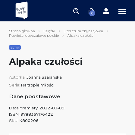
0
Strona główna
Książki
Literatura obyczajowa
Powieści obyczajowe polskie
Alpaka czułości
SERIA
Alpaka czułości
Autorka:
Joanna Szarańska
Seria:
Na tropie miłości
Dane podstawowe
Data premiery:
2022-03-09
ISBN:
9788367176422
SKU:
K800206