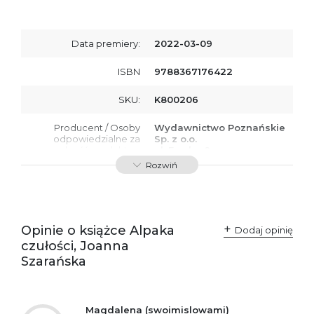
Data premiery:
2022-03-09
ISBN
9788367176422
SKU:
K800206
Producent / Osoby
Wydawnictwo Poznańskie
odpowiedzialne za
Sp. z o.o.
zgodność produktu z
ul. Fredry 8
przepisami:
61-701 Poznań
Rozwiń
Polska
kontakt@wydajenamsie.pl
+48 61 623 38 38
Ostrzeżenia oraz
Załącznik PDF
Opinie o książce Alpaka
Dodaj opinię
informacje dotyczące
czułości, Joanna
bezpieczeństwa:
Szarańska
Magdalena (swoimislowami)