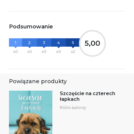
Podsumowanie
5,00
1
2
3
4
5
x0
x0
x0
x0
x2
Powiązane produkty
Szczęście na czterech
łapkach
Różni autorzy