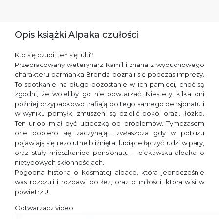
Opis książki Alpaka czułości
Kto się czubi, ten się lubi?
Przepracowany weterynarz Kamil i znana z wybuchowego
charakteru barmanka Brenda poznali się podczas imprezy.
To spotkanie na długo pozostanie w ich pamięci, choć są
zgodni, że woleliby go nie powtarzać. Niestety, kilka dni
później przypadkowo trafiają do tego samego pensjonatu i
w wyniku pomyłki zmuszeni są dzielić pokój oraz… łóżko.
Ten urlop miał być ucieczką od problemów. Tymczasem
one dopiero się zaczynają… zwłaszcza gdy w pobliżu
pojawiają się rezolutne bliźnięta, lubiące łączyć ludzi w pary,
oraz stały mieszkaniec pensjonatu – ciekawska alpaka o
nietypowych skłonnościach.
Pogodna historia o kosmatej alpace, która jednocześnie
was rozczuli i rozbawi do łez, oraz o miłości, która wisi w
powietrzu!
Odtwarzacz video