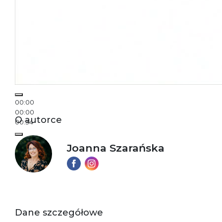
00:00
00:00
O autorce
00:34
Joanna Szarańska
Dane szczegółowe