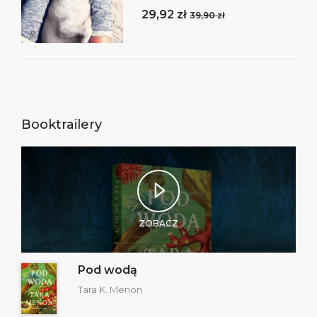
29,92 zł
39,90 zł
Booktrailery
ZOBACZ
Pod wodą
Tara K. Menon