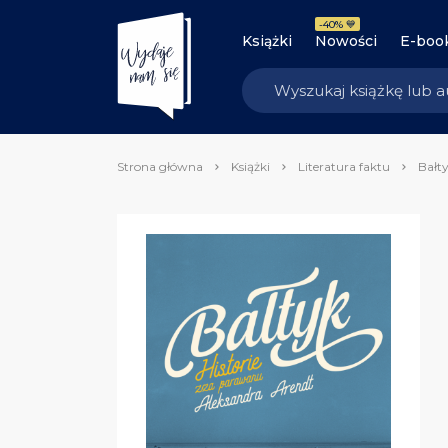
-40% 💙
Książki
Nowości
E-boo
Strona główna
Książki
Literatura faktu
Bałt