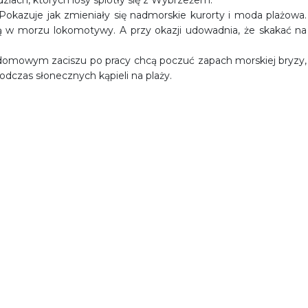
udziach, których losy splotły się z Wybrzeżem.
Pokazuje jak zmieniały się nadmorskie kurorty i moda plażowa.
bią w morzu lokomotywy. A przy okazji udowadnia, że skakać na
 domowym zaciszu po pracy chcą poczuć zapach morskiej bryzy,
 podczas słonecznych kąpieli na plaży.