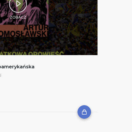
ZOBACZ
noamerykańska
i