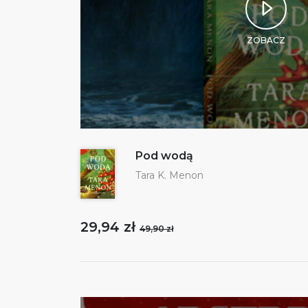
ZOBACZ
Pod wodą
Tara K. Menon
29,94 zł
49,90 zł