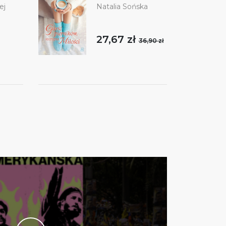
ej
Natalia Sońska
27,67 zł
36,90 zł