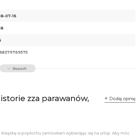
18-07-16
18
6
88379769575
00997
Rozwiń
dawnictwo Poznańskie Sp. z o.o.
 Fredry 8
-701 Poznań
lska
Historie zza parawanów,
ntakt@wydajenamsie.pl
Dodaj opinię
8 61 623 38 38
łącznik PDF
Książkę w popłochu zamówiłam wybierając się na urlop. Aby móc