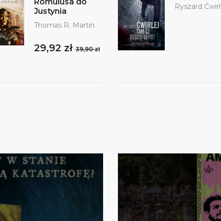
Romulusa do
Ryszard Ćwirl
Justynia
Thomas R. Martin
29,92 zł
39,90 zł