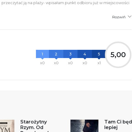
przeczytać ją na plaży- wpisałam punkt odbioru już w miejscowości
Rozwiń
5,00
1
2
3
4
5
x0
x0
x0
x0
x1
Starożytny
Tam Ci będ
Rzym. Od
lepiej