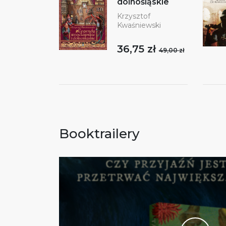
dolnośląskie
Krzysztof
Kwaśniewski
36,75 zł
49,00 zł
Booktrailery