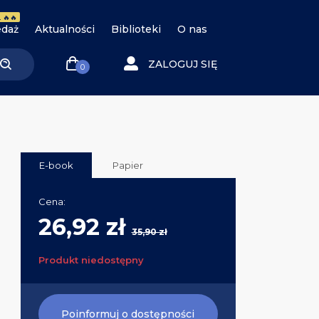
 🔥🔥
daż
Aktualności
Biblioteki
O nas
ZALOGUJ SIĘ
0
E-book
Papier
Cena:
26,92 zł
35,90 zł
Produkt niedostępny
Poinformuj o dostępności