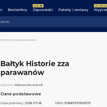
2026 📚
OD 7.50 ZŁ
ki
Bestsellery
Zapowiedzi
Pakiety i zestawy
Wyprze
yk Historie zza parawanów
Bałtyk Historie zza
parawanów
Autorka:
Aleksandra Arendt
Dane podstawowe
Data premiery:
2018-07-16
ISBN:
9788379769575