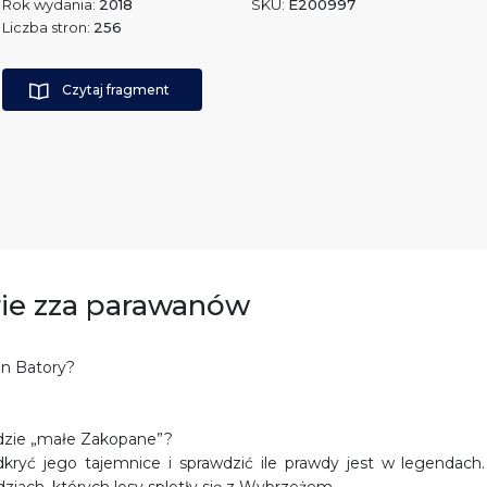
Rok wydania:
2018
SKU:
E200997
Liczba stron:
256
Czytaj fragment
orie zza parawanów
an Batory?
dzie „małe Zakopane”?
dkryć jego tajemnice i sprawdzić ile prawdy jest w legendach.