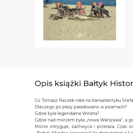
Opis książki Bałtyk Hist
Co Tomasz Raczek robił na transatlantyku Stef
Dlaczego po plaży paradowano w piżamach?
Gdzie była legendarna Wineta?
Gdzie nad morzem była „nowa Warszawa”, a g
Morze intryguje, zachwyca i przeraża. Czas o