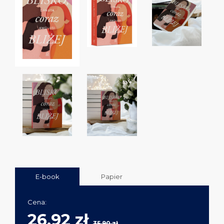
E-book
Papier
Cena:
26,92 zł
35,90 zł