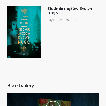
Siedmiu mężów Evelyn
Hugo
Taylor Jenkins Reid
Booktrailery