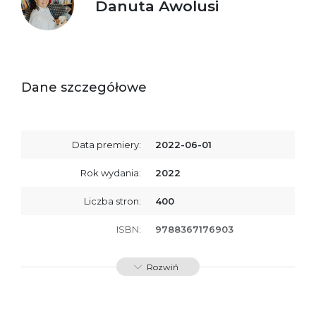
Danuta Awolusi
Dane szczegółowe
Data premiery:
2022-06-01
Rok wydania:
2022
Liczba stron:
400
ISBN:
9788367176903
SKU:
E800192
Rozwiń
Producent / Osoby
Wydawnictwo Poznańskie
odpowiedzialne za
Sp. z o.o.
zgodność produktu z
ul. Fredry 8