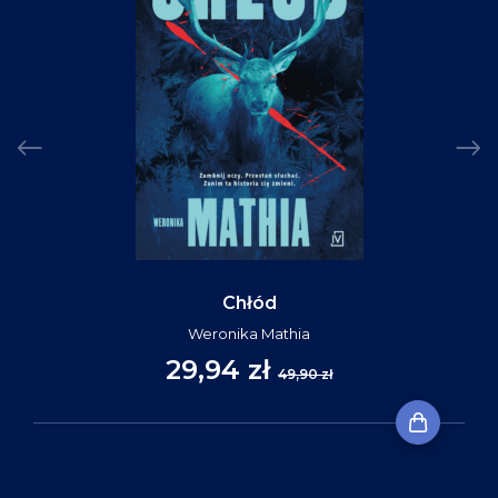
Chłód
Weronika Mathia
29,94 zł
49,90 zł