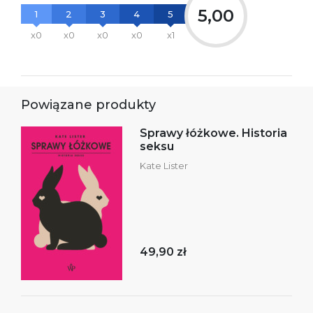
5,00
1
2
3
4
5
x0
x0
x0
x0
x1
Powiązane produkty
Sprawy łóżkowe. Historia
seksu
Kate Lister
49,90 zł