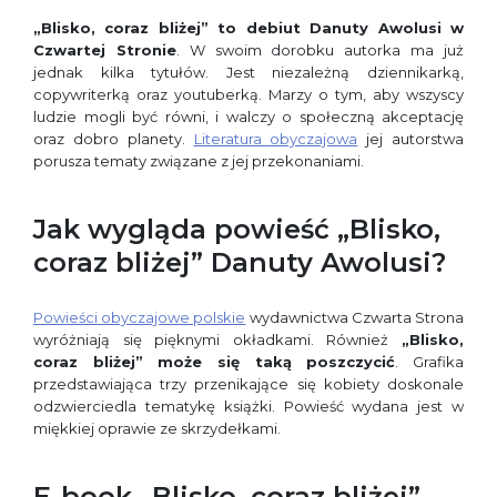
„Blisko, coraz bliżej” to debiut Danuty Awolusi w
Czwartej Stronie
. W swoim dorobku autorka ma już
jednak kilka tytułów. Jest niezależną dziennikarką,
copywriterką oraz youtuberką. Marzy o tym, aby wszyscy
ludzie mogli być równi, i walczy o społeczną akceptację
oraz dobro planety.
Literatura obyczajowa
jej autorstwa
porusza tematy związane z jej przekonaniami.
Jak wygląda powieść „Blisko,
coraz bliżej” Danuty Awolusi?
Powieści obyczajowe polskie
wydawnictwa Czwarta Strona
wyróżniają się pięknymi okładkami. Również
„Blisko,
coraz bliżej” może się taką poszczycić
. Grafika
przedstawiająca trzy przenikające się kobiety doskonale
odzwierciedla tematykę książki. Powieść wydana jest w
miękkiej oprawie ze skrzydełkami.
E-book „Blisko, coraz bliżej”