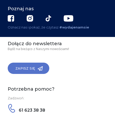
Poznaj nas
Oznacz nas i pokaż, że czytasz
#wydajenamsie
Dołącz do newslettera
Bądź na bieżąco z Naszymi nowościami!
ZAPISZ SIĘ
Potrzebna pomoc?
Zadzwoń:
61 623 38 38