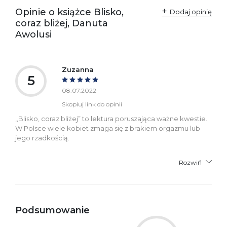
przepisami:
61-701 Poznań
Opinie o książce Blisko,
Polska
Dodaj opinię
kontakt@wydajenamsie.pl
coraz bliżej, Danuta
+48 61 623 38 38
Awolusi
Ostrzeżenia oraz
Załącznik PDF
informacje dotyczące
bezpieczeństwa:
Zuzanna
5
08.07.2022
Skopiuj link do opinii
,,Blisko, coraz bliżej” to lektura poruszająca ważne kwestie.
W Polsce wiele kobiet zmaga się z brakiem orgazmu lub
jego rzadkością.
Rozwiń
Podsumowanie