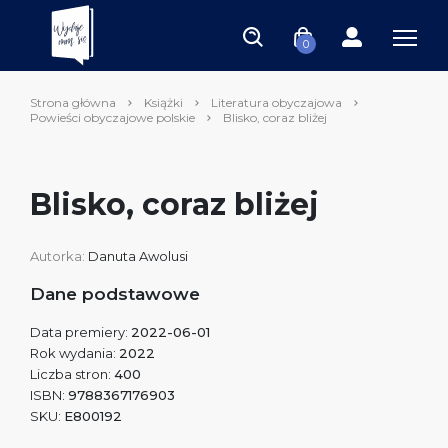
0
Strona główna
Książki
Literatura obyczajowa
Powieści obyczajowe polskie
Blisko, coraz bliżej
Blisko, coraz bliżej
Autorka:
Danuta Awolusi
Dane podstawowe
Data premiery:
2022-06-01
Rok wydania:
2022
Liczba stron:
400
ISBN:
9788367176903
SKU:
E800192