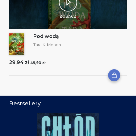
ZOBACZ
Pod wodą
Tara K. Menon
29,94 zł
49,90 zł
Bestsellery