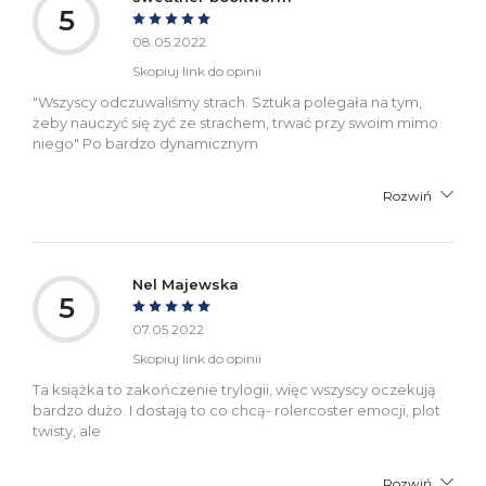
5
08.05.2022
Skopiuj link do opinii
"Wszyscy odczuwaliśmy strach. Sztuka polegała na tym,
żeby nauczyć się żyć ze strachem, trwać przy swoim mimo
niego" Po bardzo dynamicznym
Rozwiń
Nel Majewska
5
07.05.2022
Skopiuj link do opinii
Ta książka to zakończenie trylogii, więc wszyscy oczekują
bardzo dużo. I dostają to co chcą- rolercoster emocji, plot
twisty, ale
Rozwiń