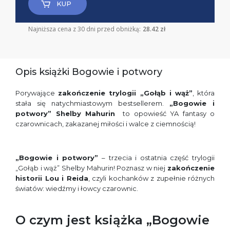
KUP
Najniższa cena z 30 dni przed obniżką:
28.42 zł
Opis książki Bogowie i potwory
Porywające
zakończenie trylogii „Gołąb i wąż”
, która
stała się natychmiastowym bestsellerem.
„Bogowie i
potwory” Shelby Mahurin
to opowieść YA fantasy o
czarownicach, zakazanej miłości i walce z ciemnością!
„Bogowie i potwory”
– trzecia i ostatnia część trylogii
„Gołąb i wąż” Shelby Mahurin! Poznasz w niej
zakończenie
historii Lou i Reida
, czyli kochanków z zupełnie różnych
światów: wiedźmy i łowcy czarownic.
O czym jest książka „Bogowie