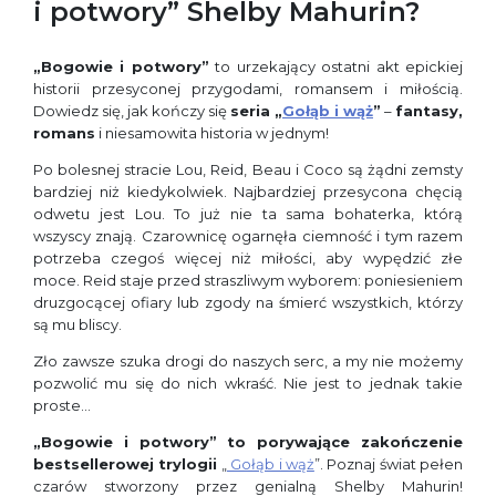
i potwory” Shelby Mahurin?
„Bogowie i potwory”
to urzekający ostatni akt epickiej
historii przesyconej przygodami, romansem i miłością.
Dowiedz się, jak kończy się
seria „
Gołąb i wąż
”
–
fantasy,
romans
i niesamowita historia w jednym!
Po bolesnej stracie Lou, Reid, Beau i Coco są żądni zemsty
bardziej niż kiedykolwiek. Najbardziej przesycona chęcią
odwetu jest Lou. To już nie ta sama bohaterka, którą
wszyscy znają. Czarownicę ogarnęła ciemność i tym razem
potrzeba czegoś więcej niż miłości, aby wypędzić złe
moce. Reid staje przed straszliwym wyborem: poniesieniem
druzgocącej ofiary lub zgody na śmierć wszystkich, którzy
są mu bliscy.
Zło zawsze szuka drogi do naszych serc, a my nie możemy
pozwolić mu się do nich wkraść. Nie jest to jednak takie
proste…
„Bogowie i potwory”
to porywające zakończenie
bestsellerowej trylogii
„
Gołąb i wąż
”. Poznaj świat pełen
czarów stworzony przez genialną Shelby Mahurin!