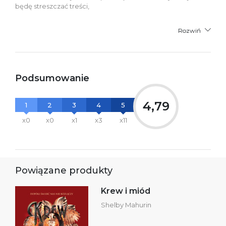
będę streszczać treści,
Rozwiń
Podsumowanie
4,79
1
2
3
4
5
x0
x0
x1
x3
x11
Powiązane produkty
Krew i miód
Shelby Mahurin