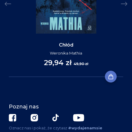
Chłód
Weronika Mathia
29,94 zł
49,90 zł
Poznaj nas
Oznacz nas i pokaż, że czytasz
#wydajenamsie