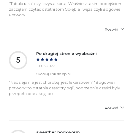
“Tabula rasa” czyli czysta karta. Właśnie z takim podejściem
zaczęłam czytać ostatni tom Gołębia i węża czyli Bogowie i
Potwory.
Rozwiń
Po drugiej stronie wyobraźni
5
10.05.2022
Skopiuj link do opinii
"Nadzieja nie jest chorobą, jest lekarstwem" "Bogowie i
potwory" to ostatnia część trylogii, poprzednie części były
przepełnione akcją po
Rozwiń
sweather bookworm