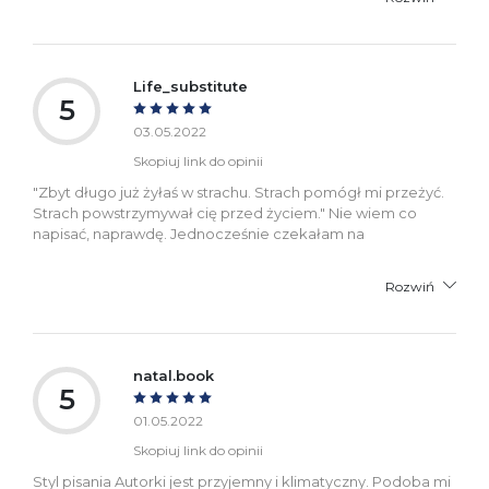
Life_substitute
5
03.05.2022
Skopiuj link do opinii
"Zbyt długo już żyłaś w strachu. Strach pomógł mi przeżyć.
Strach powstrzymywał cię przed życiem." Nie wiem co
napisać, naprawdę. Jednocześnie czekałam na
Rozwiń
natal.book
5
01.05.2022
Skopiuj link do opinii
Styl pisania Autorki jest przyjemny i klimatyczny. Podoba mi