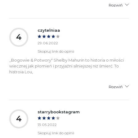
Rozwiń
czytelniaa
4
29.06.2022
Skopiuj link do opinii
,,Bogowie & Potwory" Shelby Mahurin to historia o miłości
wiecznej jak płomień i przyjaźni silniejszej niż śmierć. To
histroia Lou,
Rozwiń
starrybookstagram
4
13.05.2022
Skopiuj link do opinii