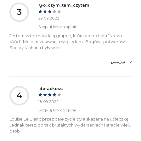
@o_czym_tam_czytam
3
29.09.2022
Skopiuj link do opinii
Jestem w tej malutkiej grupce, która pokochała "Krew i
Miód". Moje oczekiwania względem "Bogów i potworów"
Shelby Mahurin były więc
Rozwiń
literackosc
4
18.09.2022
Skopiuj link do opinii
Louise Le Blanc przez całe życie była skazana na ucieczkę.
Jednak teraz, po tak brutalnych wydarzeniach i stracie wielu
osób