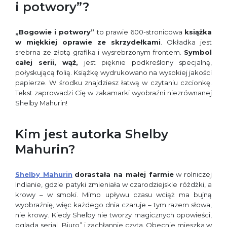
i potwory”?
„Bogowie i potwory”
to prawie 600-stronicowa
książka
w miękkiej oprawie ze skrzydełkami
. Okładka jest
srebrna ze złotą grafiką i wysrebrzonym frontem.
Symbol
całej serii,
wąż,
jest pięknie podkreślony specjalną,
połyskującą folią. Książkę wydrukowano na wysokiej jakości
papierze. W środku znajdziesz łatwą w czytaniu czcionkę.
Tekst zaprowadzi Cię w zakamarki wyobraźni niezrównanej
Shelby Mahurin!
Kim jest autorka Shelby
Mahurin?
Shelby Mahurin
dorastała na małej farmie
w rolniczej
Indianie, gdzie patyki zmieniała w czarodziejskie różdżki, a
krowy – w smoki. Mimo upływu czasu wciąż ma bujną
wyobraźnię, więc każdego dnia czaruje – tym razem słowa,
nie krowy. Kiedy Shelby nie tworzy magicznych opowieści,
ogląda serial „Biuro” i zachłannie czyta. Obecnie mieszka w