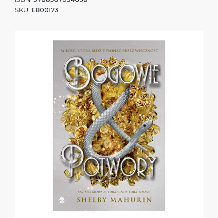
SKU:
E800173