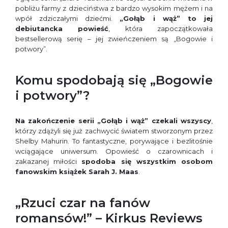
pobliżu farmy z dzieciństwa z bardzo wysokim mężem i na
wpół zdziczałymi dziećmi.
„Gołąb i wąż” to jej
debiutancka powieść
, która zapoczątkowała
bestsellerową serię – jej zwieńczeniem są „Bogowie i
potwory”.
Komu spodobają się „Bogowie
i potwory”?
Na zakończenie serii „Gołąb i wąż” czekali wszyscy
,
którzy zdążyli się już zachwycić światem stworzonym przez
Shelby Mahurin. To fantastyczne, porywające i bezlitośnie
wciągające uniwersum. Opowieść o czarownicach i
zakazanej miłości
spodoba się wszystkim osobom
fanowskim książek Sarah J. Maas
.
„Rzuci czar na fanów
romansów!” – Kirkus Reviews