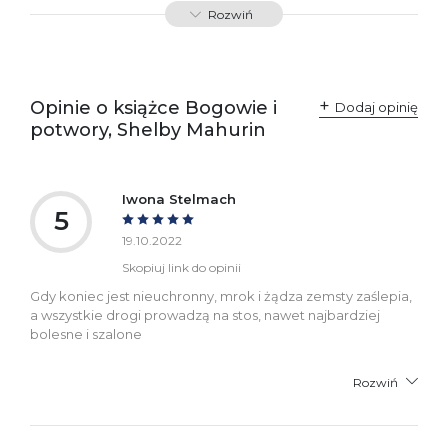
SKU:
E800173
Rozwiń
Producent / Osoby
Wydawnictwo Poznańskie
odpowiedzialne za
Sp. z o.o.
zgodność produktu z
ul. Fredry 8
przepisami:
61-701 Poznań
Opinie o książce Bogowie i
Polska
Dodaj opinię
kontakt@wydajenamsie.pl
potwory, Shelby Mahurin
+48 61 623 38 38
Ostrzeżenia oraz
Załącznik PDF
informacje dotyczące
Iwona Stelmach
bezpieczeństwa:
5
19.10.2022
Skopiuj link do opinii
Gdy koniec jest nieuchronny, mrok i żądza zemsty zaślepia,
a wszystkie drogi prowadzą na stos, nawet najbardziej
bolesne i szalone
Rozwiń