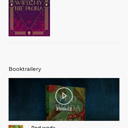
Booktrailery
ZOBACZ
Pod wodą