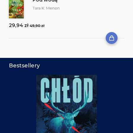
Tara K. Menon
29,94 zł
49,90 zł
Bestsellery