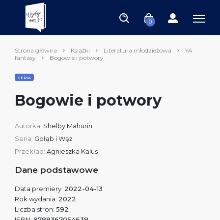
0
Strona główna
Książki
Literatura młodzieżowa
YA
fantasy
Bogowie i potwory
SERIA
Bogowie i potwory
Autorka:
Shelby Mahurin
Seria:
Gołąb i Wąż
Przekład:
Agnieszka Kalus
Dane podstawowe
Data premiery:
2022-04-13
Rok wydania:
2022
Liczba stron:
592
ISBN:
9788367054638