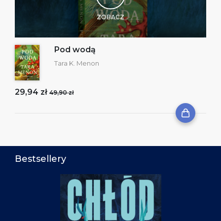
ZOBACZ
Pod wodą
Tara K. Menon
29,94 zł
49,90 zł
Bestsellery