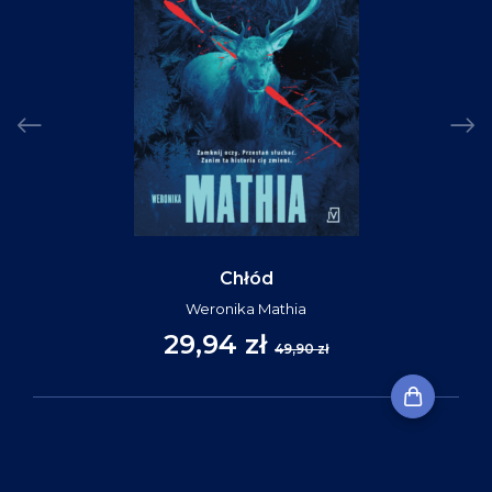
Chłód
Weronika Mathia
29,94 zł
49,90 zł