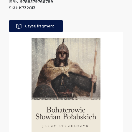
ISBN:
9788379766789
SKU:
K732813
Czytaj fragment