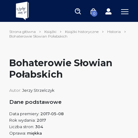
0
Strona główna
Książki
Książki historyczne
Historia
Bohaterowie Słowian Połabskich
Bohaterowie Słowian
Połabskich
Autor:
Jerzy Strzelczyk
Dane podstawowe
Data premiery:
2017-05-08
Rok wydania:
2017
Liczba stron:
304
Oprawa:
miękka