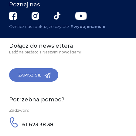
Poznaj nas
Oznacz nas i pokaż, że czytasz
#wydajenamsie
Dołącz do newslettera
Bądź na bieżąco z Naszymi nowościami!
ZAPISZ SIĘ
Potrzebna pomoc?
Zadzwoń:
61 623 38 38