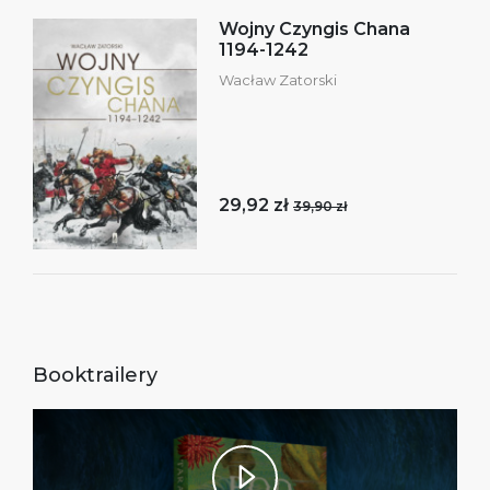
Wojny Czyngis Chana
1194-1242
Wacław Zatorski
29,92 zł
39,90 zł
Booktrailery