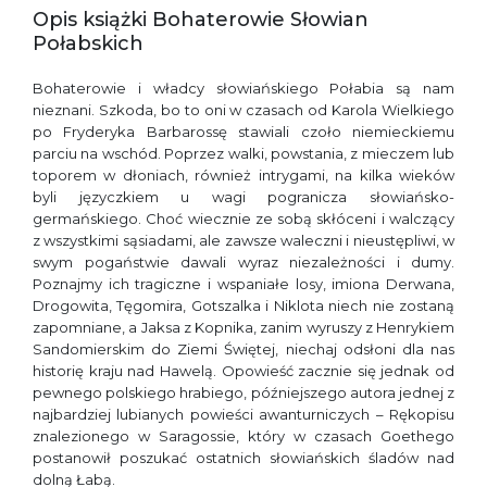
Opis książki Bohaterowie Słowian
Połabskich
Bohaterowie i władcy słowiańskiego Połabia są nam
nieznani. Szkoda, bo to oni w czasach od Karola Wielkiego
po Fryderyka Barbarossę stawiali czoło niemieckiemu
parciu na wschód. Poprzez walki, powstania, z mieczem lub
toporem w dłoniach, również intrygami, na kilka wieków
byli języczkiem u wagi pogranicza słowiańsko-
germańskiego. Choć wiecznie ze sobą skłóceni i walczący
z wszystkimi sąsiadami, ale zawsze waleczni i nieustępliwi, w
swym pogaństwie dawali wyraz niezależności i dumy.
Poznajmy ich tragiczne i wspaniałe losy, imiona Derwana,
Drogowita, Tęgomira, Gotszalka i Niklota niech nie zostaną
zapomniane, a Jaksa z Kopnika, zanim wyruszy z Henrykiem
Sandomierskim do Ziemi Świętej, niechaj odsłoni dla nas
historię kraju nad Hawelą. Opowieść zacznie się jednak od
pewnego polskiego hrabiego, późniejszego autora jednej z
najbardziej lubianych powieści awanturniczych – Rękopisu
znalezionego w Saragossie, który w czasach Goethego
postanowił poszukać ostatnich słowiańskich śladów nad
dolną Łabą.