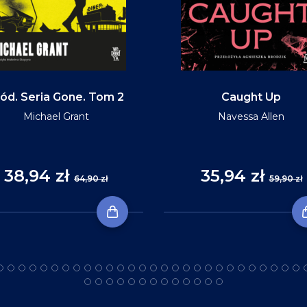
ód. Seria Gone. Tom 2
Caught Up
Michael Grant
Navessa Allen
38,94 zł
35,94 zł
64,90 zł
59,90 zł