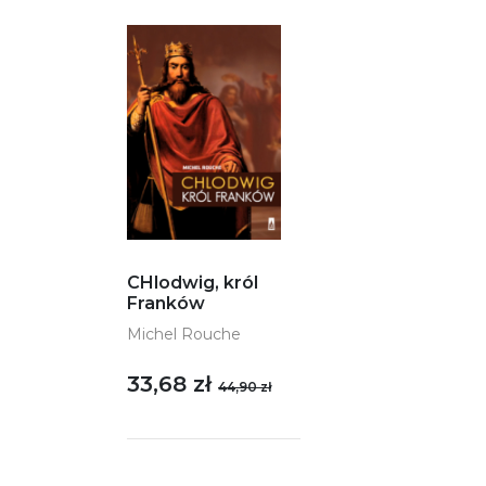
CHlodwig, król
Franków
Michel Rouche
33,68 zł
44,90 zł