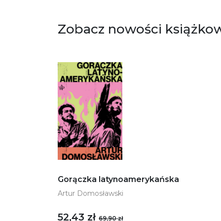
Zobacz nowości książko
Gorączka latynoamerykańska
Artur Domosławski
52,43 zł
69,90 zł