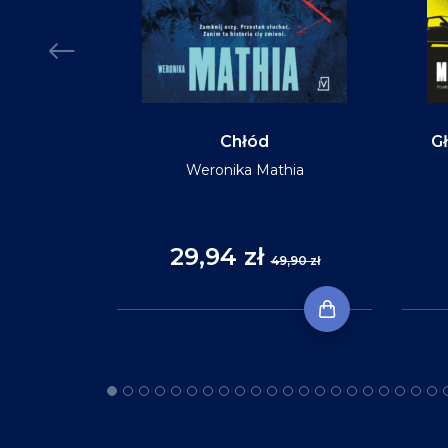
MIĘKKA
Chłód
Gł
Weronika Mathia
Reid
29,94 zł
,90 zł
49,90 zł