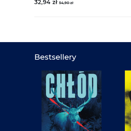
32,94 zł
54,90 zł
Bestsellery