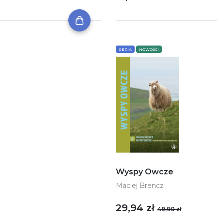
SERIA
NOWOŚCI
Wyspy Owcze
Maciej Brencz
29,94 zł
49,90 zł