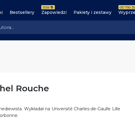
2026 📚
OD 7.50 ZŁ
ki
Bestsellery
Zapowiedzi
Pakiety i zestawy
Wyprze
chel Rouche
mediewista. Wykładał na Université Charles-de-Gaulle Lille
 Sorbonne.