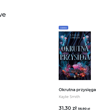
we
SERIA
Okrutna przysięga
Kaylie Smith
31,30 zł
56,90 zł