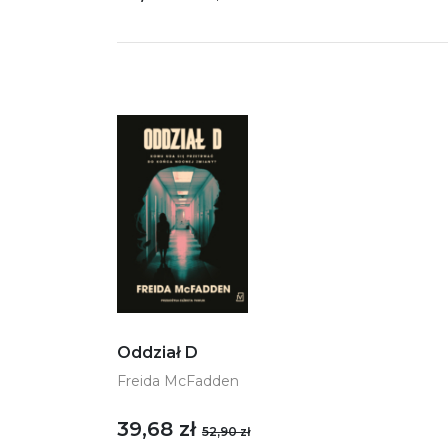
Oddział D
Freida McFadden
39,68 zł
52,90 zł