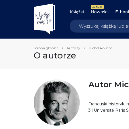
-40% 💙
Książki
Nowości
E-boo
Strona główna
Autorzy
Michel Rouche
O autorze
Autor Mi
Francuski historyk, 
3 i Université Paris