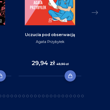
Uczucia pod obserwacją
Niebo w ko
Agata Przybyłek
29,94 zł
35
49,90 zł