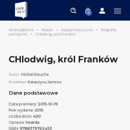
0
Strona główna
Książki
Książki historyczne
Biografie,
pamiętniki
CHlodwig, król Franków
CHlodwig, król Franków
Autor:
Michel Rouche
Przekład:
Katarzyna Jamroz
Dane podstawowe
Data premiery:
2015-10-19
Rok wydania:
2015
Liczba stron:
400
Oprawa:
twarda
ISBN:
9788379762453