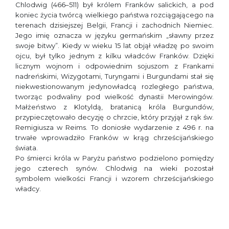
Chlodwig (466–511) był królem Franków salickich, a pod
koniec życia twórcą wielkiego państwa rozciągającego na
terenach dzisiejszej Belgii, Francji i zachodnich Niemiec.
Jego imię oznacza w języku germańskim „sławny przez
swoje bitwy”. Kiedy w wieku 15 lat objął władzę po swoim
ojcu, był tylko jednym z kilku władców Franków. Dzięki
licznym wojnom i odpowiednim sojuszom z Frankami
nadreńskimi, Wizygotami, Turyngami i Burgundami stał się
niekwestionowanym jedynowładcą rozległego państwa,
tworząc podwaliny pod wielkość dynastii Merowingów.
Małżeństwo z Klotyldą, bratanicą króla Burgundów,
przypieczętowało decyzję o chrzcie, który przyjął z rąk św.
Remigiusza w Reims. To doniosłe wydarzenie z 496 r. na
trwałe wprowadziło Franków w krąg chrześcijańskiego
świata.
Po śmierci króla w Paryżu państwo podzielono pomiędzy
jego czterech synów. Chlodwig na wieki pozostał
symbolem wielkości Francji i wzorem chrześcijańskiego
władcy.