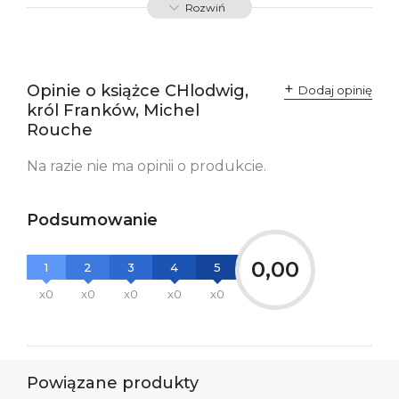
Rozwiń
SKU:
K732650
Producent / Osoby
Wydawnictwo Poznańskie
odpowiedzialne za
Sp. z o.o.
Opinie o książce CHlodwig,
Dodaj opinię
zgodność produktu z
ul. Fredry 8
król Franków, Michel
przepisami:
61-701 Poznań
Polska
Rouche
kontakt@wydajenamsie.pl
+48 61 623 38 38
Na razie nie ma opinii o produkcie.
Ostrzeżenia oraz
Załącznik PDF
informacje dotyczące
bezpieczeństwa:
Podsumowanie
0,00
1
2
3
4
5
x0
x0
x0
x0
x0
Powiązane produkty