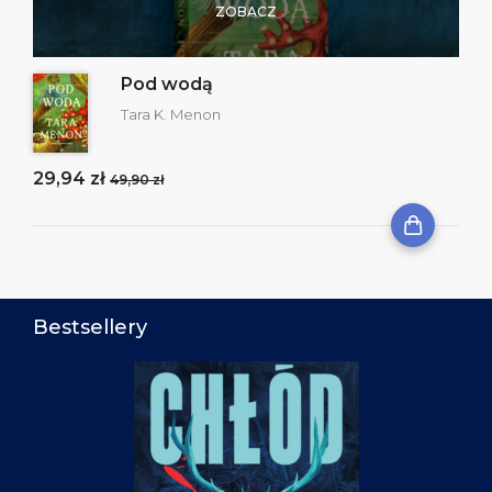
ZOBACZ
Pod wodą
Tara K. Menon
29,94 zł
49,90 zł
Bestsellery