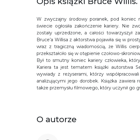
Opis książki Bruce Willi
W zwyczajny środowy poranek, pod koniec m
świecie ogłosiła zakończenie kariery. Nie z
zostały uprzedzone, a całości towarzyszył z
Bruce’a Willisa z aktorstwa pojawiła się w pr
wraz z tragiczną wiadomością, że Willis cier
przekształciło się w otępienie czołowo-skroniow
Był to smutny koniec kariery człowieka, któ
Kariera ta jest tematem książki autorstwa S
wywiady z reżyserami, którzy współpracowali
analizującymi jego dorobek. Książka zawiera ró
także przemysłu filmowego, który uczynił go g
O autorze