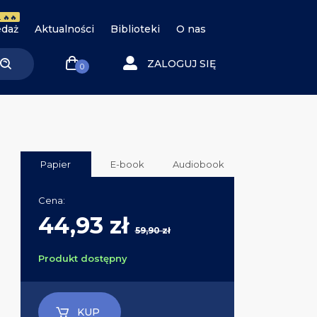
 🔥🔥
daż
Aktualności
Biblioteki
O nas
ZALOGUJ SIĘ
0
Papier
E-book
Audiobook
Cena:
44,93 zł
59,90 zł
Produkt dostępny
KUP