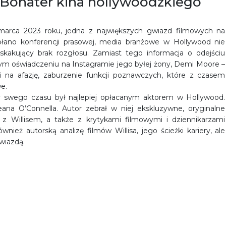
s. Bohater kina hollywoodzkiego
arca 2023 roku, jedna z największych gwiazd filmowych na
wołano konferencji prasowej, media branżowe w Hollywood nie
askakujący brak rozgłosu. Zamiast tego informacja o odejściu
ostym oświadczeniu na Instagramie jego byłej żony, Demi Moore –
pi na afazję, zaburzenie funkcji poznawczych, które z czasem
e.
ry swego czasu był najlepiej opłacanym aktorem w Hollywood.
eana O’Connella. Autor zebrał w niej ekskluzywne, oryginalne
 z Willisem, a także z krytykami filmowymi i dziennikarzami
wnież autorską analizę filmów Willisa, jego ścieżki kariery, ale
wiazdą.