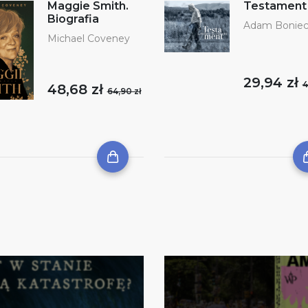
Maggie Smith.
Testament
Biografia
Adam Boniec
Michael Coveney
29,94 zł
4
48,68 zł
64,90 zł