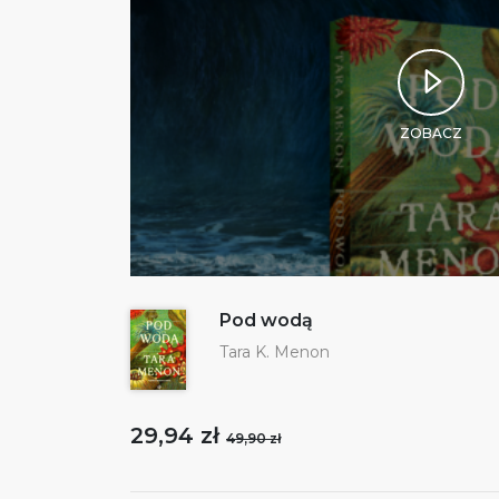
ZOBACZ
Pod wodą
Tara K. Menon
29,94 zł
49,90 zł