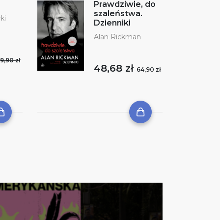
Prawdziwie, do
szaleństwa.
ki
Dzienniki
Alan Rickman
9,90 zł
48,68 zł
64,90 zł