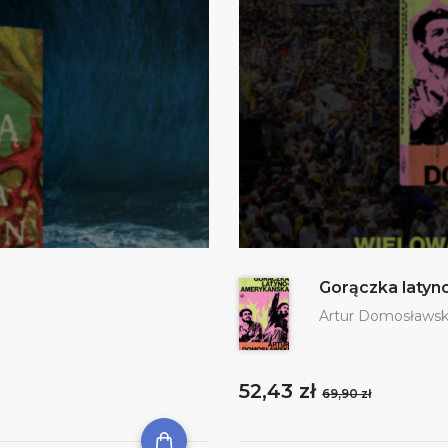
Gorączka laty
Artur Domosławsk
52,43 zł
69,90 zł