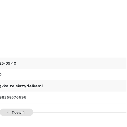
25-09-10
0
ękka ze skrzydełkami
88368576696
01006
Rozwiń
dawnictwo Poznańskie Sp. z o.o.
 Fredry 8