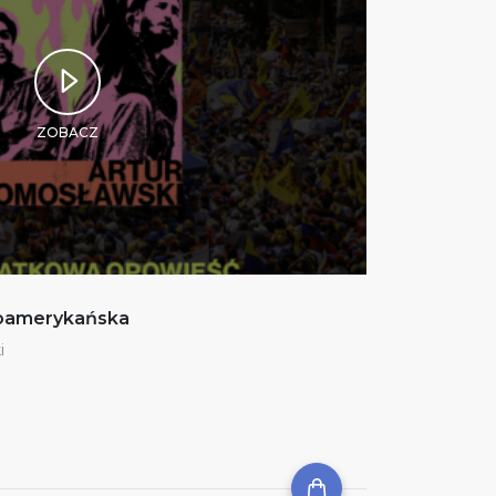
ZOBACZ
noamerykańska
i