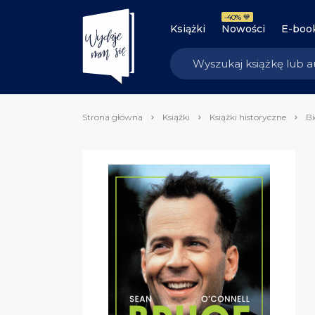
-40% 💙
Książki
Nowości
E-boo
Strona główna
Książki
Książki historyczne
Bi