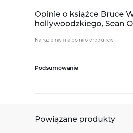
61
Po
Opinie o książce Bruce Wi
ko
+4
hollywoodzkiego, Sean O
Ostrzeżenia oraz informacje dotyczące
Za
bezpieczeństwa:
Na razie nie ma opinii o produkcie.
Podsumowanie
Powiązane produkty