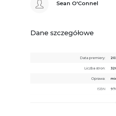
Sean O'Connel
Dane szczegółowe
Data premiery:
20
Liczba stron:
32
Oprawa:
mi
ISBN
97
SKU:
K8
Producent / Osoby odpowiedzialne za
Wy
zgodność produktu z przepisami:
ul.