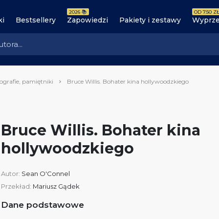
2026 📚
OD 7.50 ZŁ
ki
Bestsellery
Zapowiedzi
Pakiety i zestawy
Wyprze
ografie, pamiętniki
Bruce Willis. Bohater kina hollywoodzkiego
Bruce Willis. Bohater kina
hollywoodzkiego
Autor:
Sean O'Connel
Przekład:
Mariusz Gądek
Dane podstawowe