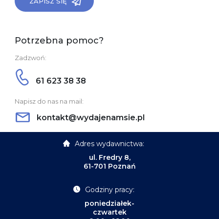
ZAPISZ SIĘ
Potrzebna pomoc?
Zadzwoń:
61 623 38 38
Napisz do nas na mail:
kontakt@wydajenamsie.pl
Adres wydawnictwa:
ul. Fredry 8,
61-701 Poznań
Godziny pracy:
poniedziałek-
czwartek