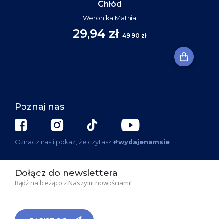
Chłód
Weronika Mathia
29,94 zł
49,90 zł
Poznaj nas
Oznacz nas i pokaż, że czytasz
#wydajenamsie
Dołącz do newslettera
Bądź na bieżąco z Naszymi nowościami!