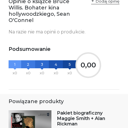
Opinie o książce Bruce
Dodaj opinię
informacje dotyczące
Willis. Bohater kina
bezpieczeństwa:
hollywoodzkiego, Sean
O'Connel
Na razie nie ma opinii o produkcie.
Podsumowanie
0,00
1
2
3
4
5
x0
x0
x0
x0
x0
Powiązane produkty
Pakiet biograficzny
Maggie Smith + Alan
Rickman