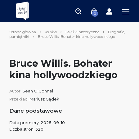
0
Strona główna
Książki
Książki historyczne
Biografie,
pamiętniki
Bruce Willis. Bohater kina hollywoodzkiego
Bruce Willis. Bohater
kina hollywoodzkiego
Autor:
Sean O'Connel
Przekład:
Mariusz Gądek
Dane podstawowe
Data premiery:
2025-09-10
Liczba stron:
320