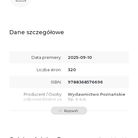
Dane szczegółowe
Data premiery:
2025-09-10
Liczba stron:
320
ISBN:
9788368576696
Producent / Osoby
Wydawnictwo Poznańskie
odpowiedzialne za
Sp. z o.o.
zgodność produktu z
ul. Fredry 8
przepisami:
61-701 Poznań
Rozwiń
Polska
kontakt@wydajenamsie.pl
+48 61 623 38 38
Ostrzeżenia oraz
Załącznik PDF