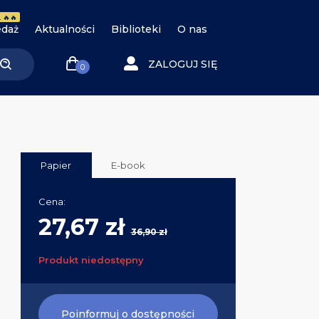
 🔥🔥
daż
Aktualności
Biblioteki
O nas
ZALOGUJ SIĘ
0
Papier
E-book
Cena:
27,67 zł
36,90 zł
Produkt niedostępny
Poinformuj o dostępności