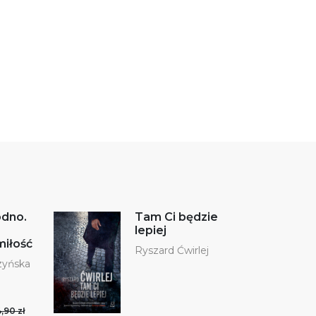
odno.
Tam Ci będzie
lepiej
miłość
Ryszard Ćwirlej
zyńska
,90 zł