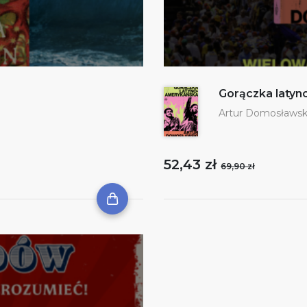
Gorączka laty
Artur Domosławsk
52,43 zł
69,90 zł