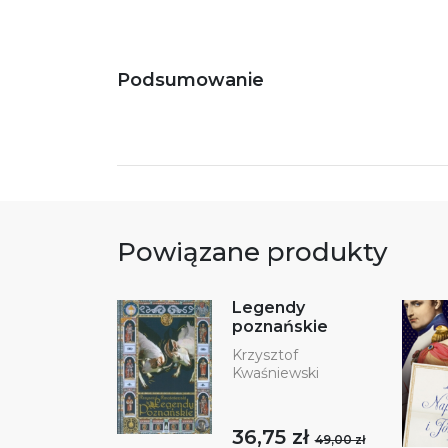
bezpieczeństwa:
Podsumowanie
Powiązane produkty
Legendy
poznańskie
Krzysztof
Kwaśniewski
36,75 zł
49,00 zł