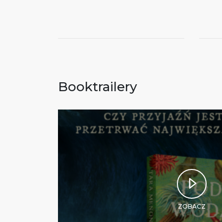
Booktrailery
ZOBACZ