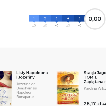
0,00
1
2
3
4
5
x0
x0
x0
x0
x0
Listy Napoleona
Stacja Jag
i Józefiny
TOM 1.
Zaplątana 
Józefina de
Beauharnais
Karolina Wilc
Napoleon
Bonaparte
26,17 zł
34