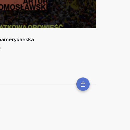
noamerykańska
i