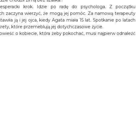
dzie chodził zimą bez szalika!?
speracki krok. Idzie po radę do psychologa. Z początku
sjach zaczyna wierzyć, że mogą jej pomóc. Za namową terapeuty
wiła ją i jej ojca, kiedy Agata miała 15 lat. Spotkanie po latach
rety, które przemeblują jej dotychczasowe życie.
powieść o kobiecie, która żeby pokochać, musi najpierw odnaleźć