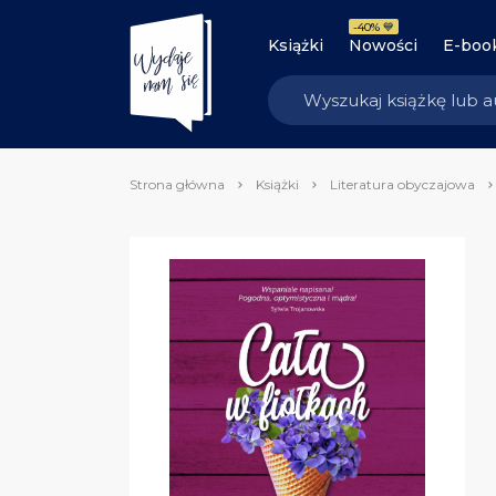
-40% 💙
Książki
Nowości
E-boo
Strona główna
Książki
Literatura obyczajowa