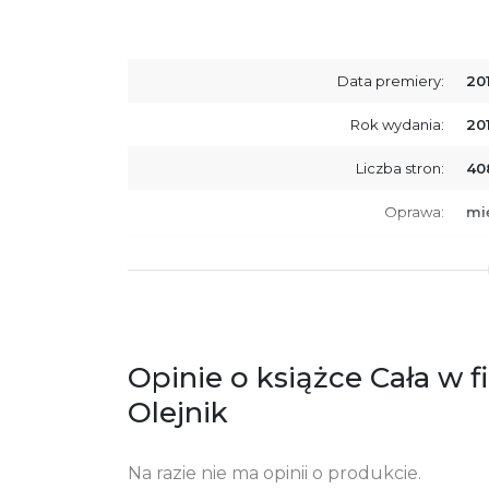
Data premiery:
20
Rok wydania:
20
Liczba stron:
40
Oprawa:
mi
ISBN
97
SKU:
K7
Producent / Osoby odpowiedzialne za
Wy
zgodność produktu z przepisami:
ul.
Opinie o książce Cała w f
61
Po
Olejnik
ko
+4
Na razie nie ma opinii o produkcie.
Ostrzeżenia oraz informacje dotyczące
Za