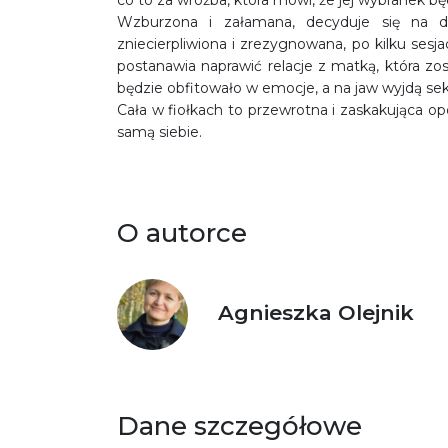
co to za wróżba, która mówi, że jej wybranek bę
Wzburzona i załamana, decyduje się na de
zniecierpliwiona i zrezygnowana, po kilku se
postanawia naprawić relacje z matką, która zosta
będzie obfitowało w emocje, a na jaw wyjdą sek
Cała w fiołkach to przewrotna i zaskakująca o
samą siebie.
O autorce
Agnieszka Olejnik
Dane szczegółowe