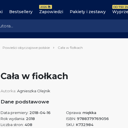
2026 📚
OD 7.50 ZŁ
ki
Bestsellery
Zapowiedzi
Pakiety i zestawy
Wyprze
Powieści obyczajowe polskie
Cała w fiołkach
Cała w fiołkach
Autorka:
Agnieszka Olejnik
Dane podstawowe
Data premiery:
2018-04-16
Oprawa:
miękka
Rok wydania:
2018
ISBN:
9788379769056
Liczba stron:
408
SKU:
K732984