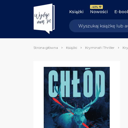
-40% 💙
Książki
Nowości
E-boo
Strona główna
Książki
Kryminał i Thriller
Kry