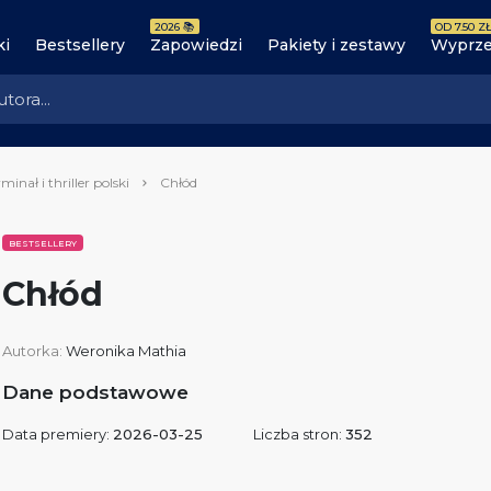
2026 📚
OD 7.50 ZŁ
ki
Bestsellery
Zapowiedzi
Pakiety i zestawy
Wyprze
minał i thriller polski
Chłód
BESTSELLERY
Chłód
Autorka:
Weronika Mathia
Dane podstawowe
Data premiery:
2026-03-25
Liczba stron:
352