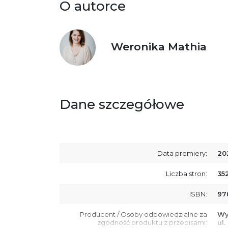
O autorce
Weronika Mathia
Dane szczegółowe
Data premiery:
20
Liczba stron:
35
ISBN:
97
Producent / Osoby odpowiedzialne za
Wy
zgodność produktu z przepisami:
ul.