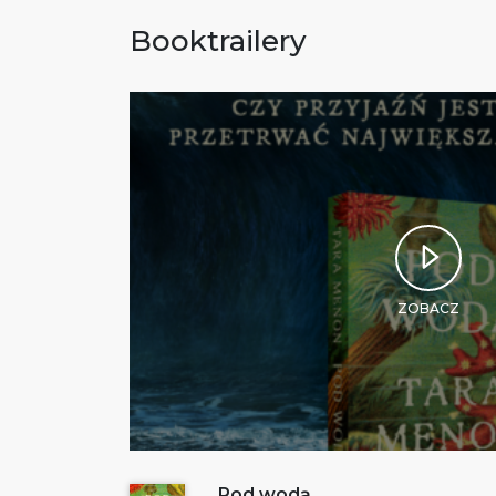
Booktrailery
ZOBACZ
Pod wodą