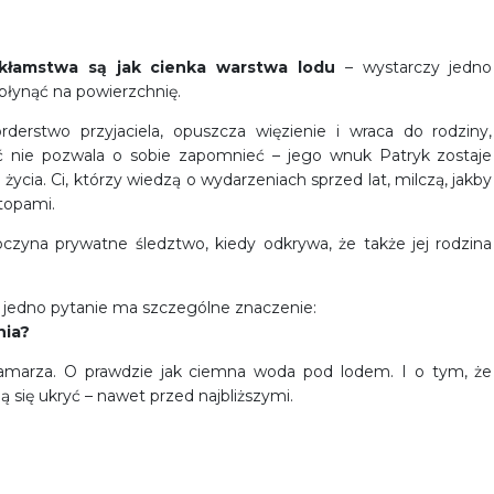
kłamstwa są jak cienka warstwa lodu
– wystarczy jedno
ypłynąć na powierzchnię.
derstwo przyjaciela, opuszcza więzienie i wraca do rodziny,
ść nie pozwala o sobie zapomnieć – jego wnuk Patryk zostaje
życia. Ci, którzy wiedzą o wydarzeniach sprzed lat, milczą, jakby
stopami.
oczyna prywatne śledztwo, kiedy odkrywa, że także jej rodzina
 jedno pytanie ma szczególne znaczenie:
nia?
zamarza. O prawdzie jak ciemna woda pod lodem. I o tym, że
ą się ukryć – nawet przed najbliższymi.