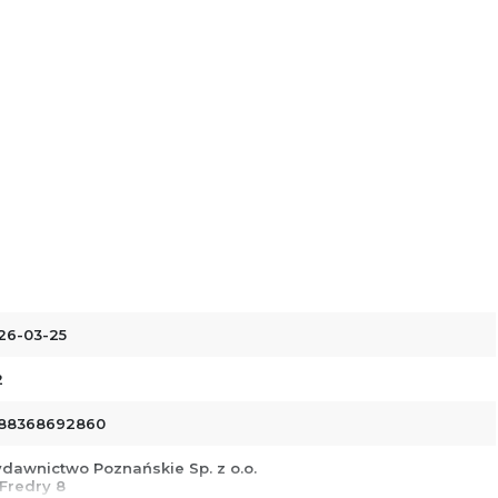
26-03-25
2
88368692860
dawnictwo Poznańskie Sp. z o.o.
 Fredry 8