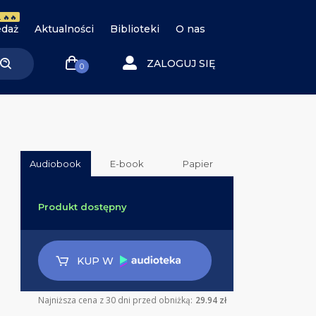
 🔥🔥
daż
Aktualności
Biblioteki
O nas
ZALOGUJ SIĘ
0
Audiobook
E-book
Papier
Produkt dostępny
KUP W
Najniższa cena z 30 dni przed obniżką:
29.94 zł