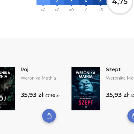
4,75
1
2
3
4
5
x0
x0
x0
x1
x3
Rój
Szept
Weronika Mathia
Weronika Mat
35,93 zł
35,93 zł
47,90 zł
47