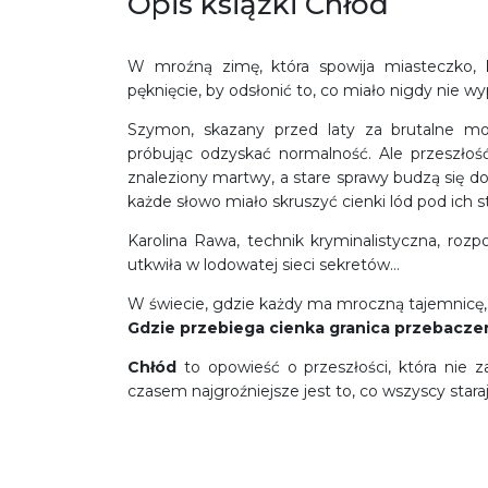
Opis książki Chłód
W mroźną zimę, która spowija miasteczko,
pęknięcie, by odsłonić to, co miało nigdy nie w
Szymon, skazany przed laty za brutalne mor
próbując odzyskać normalność. Ale przeszło
znaleziony martwy, a stare sprawy budzą się do 
każde słowo miało skruszyć cienki lód pod ich 
Karolina Rawa, technik kryminalistyczna, rozp
utkwiła w lodowatej sieci sekretów…
W świecie, gdzie każdy ma mroczną tajemnicę,
Gdzie przebiega cienka granica przebacze
Chłód
to opowieść o przeszłości, która nie 
czasem najgroźniejsze jest to, co wszyscy staraj