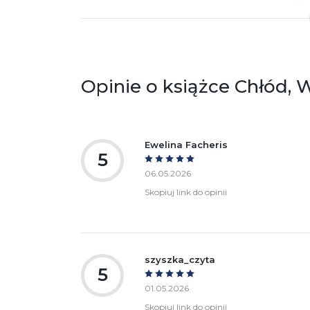
61
Po
ko
+4
Ostrzeżenia oraz informacje dotyczące
Za
bezpieczeństwa:
Opinie o książce Chłód, 
Ewelina Facheris
5
06.05.2026
Skopiuj link do opinii
szyszka_czyta
5
01.05.2026
Skopiuj link do opinii