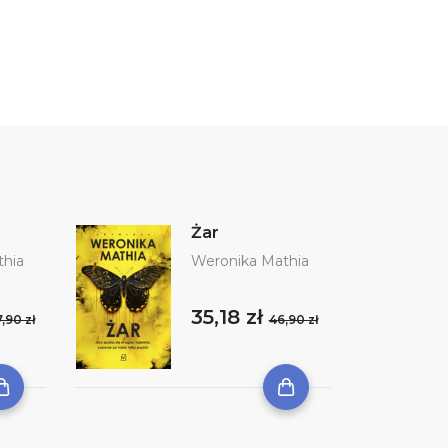
Żar
hia
Weronika Mathia
35,18 zł
,90 zł
46,90 zł