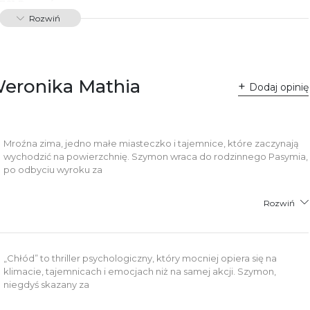
-701 Poznań
lska
Rozwiń
ntakt@wydajenamsie.pl
8 61 623 38 38
łącznik PDF
Weronika Mathia
Dodaj opinię
Mroźna zima, jedno małe miasteczko i tajemnice, które zaczynają
wychodzić na powierzchnię. Szymon wraca do rodzinnego Pasymia,
po odbyciu wyroku za
Rozwiń
„Chłód” to thriller psychologiczny, który mocniej opiera się na
klimacie, tajemnicach i emocjach niż na samej akcji. Szymon,
niegdyś skazany za