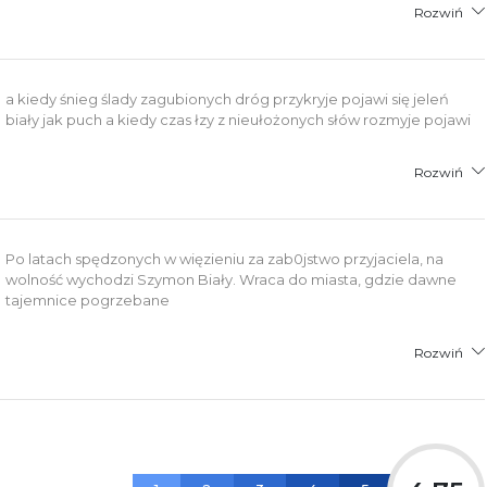
Rozwiń
a kiedy śnieg ślady zagubionych dróg przykryje pojawi się jeleń
biały jak puch a kiedy czas łzy z nieułożonych słów rozmyje pojawi
Rozwiń
Po latach spędzonych w więzieniu za zab0jstwo przyjaciela, na
wolność wychodzi Szymon Biały. Wraca do miasta, gdzie dawne
tajemnice pogrzebane
Rozwiń