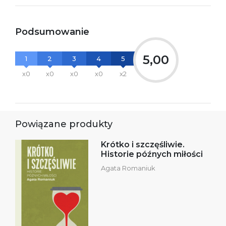
Podsumowanie
5,00
1
2
3
4
5
x0
x0
x0
x0
x2
Powiązane produkty
Krótko i szczęśliwie.
Historie późnych miłości
Agata Romaniuk