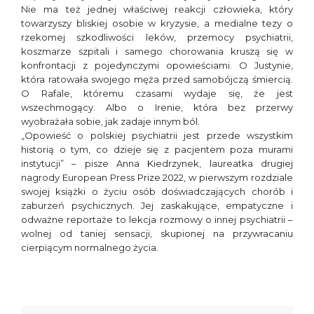
Nie ma też jednej właściwej reakcji człowieka, który
towarzyszy bliskiej osobie w kryzysie, a medialne tezy o
rzekomej szkodliwości leków, przemocy psychiatrii,
koszmarze szpitali i samego chorowania kruszą się w
konfrontacji z pojedynczymi opowieściami. O Justynie,
która ratowała swojego męża przed samobójczą śmiercią.
O Rafale, któremu czasami wydaje się, że jest
wszechmogący. Albo o Irenie, która bez przerwy
wyobrażała sobie, jak zadaje innym ból.
„Opowieść o polskiej psychiatrii jest przede wszystkim
historią o tym, co dzieje się z pacjentem poza murami
instytucji” – pisze Anna Kiedrzynek, laureatka drugiej
nagrody European Press Prize 2022, w pierwszym rozdziale
swojej książki o życiu osób doświadczających chorób i
zaburzeń psychicznych. Jej zaskakujące, empatyczne i
odważne reportaże to lekcja rozmowy o innej psychiatrii –
wolnej od taniej sensacji, skupionej na przywracaniu
cierpiącym normalnego życia.