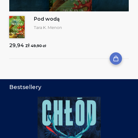
Pod wodą
Tara K. Menon
29,94 zł
49,90 zł
Bestsellery