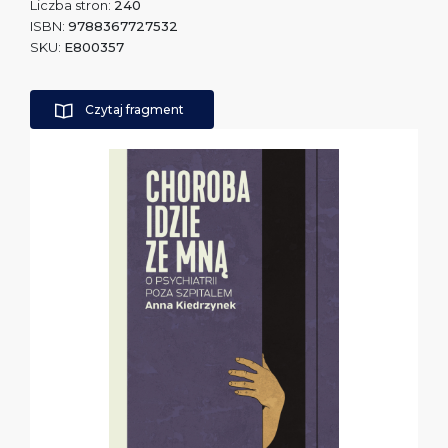
Liczba stron:
240
ISBN:
9788367727532
SKU:
E800357
Czytaj fragment