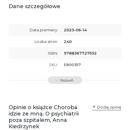
Dane szczegółowe
Data premiery:
2023-06-14
Liczba stron:
240
ISBN:
9788367727532
SKU:
E800357
Producent / Osoby
Wydawnictwo Poznańskie
Rozwiń
odpowiedzialne za
Sp. z o.o.
zgodność produktu z
ul. Fredry 8
przepisami:
61-701 Poznań
Polska
kontakt@wydajenamsie.pl
+48 61 623 38 38
Opinie o książce Choroba
Dodaj opinię
idzie ze mną. O psychiatrii
Ostrzeżenia oraz
Załącznik PDF
poza szpitalem, Anna
informacje dotyczące
bezpieczeństwa:
Kiedrzynek