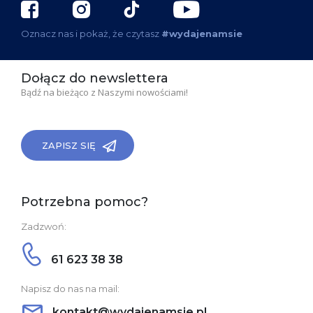
Oznacz nas i pokaż, że czytasz
#wydajenamsie
Dołącz do newslettera
Bądź na bieżąco z Naszymi nowościami!
ZAPISZ SIĘ
Potrzebna pomoc?
Zadzwoń:
61 623 38 38
Napisz do nas na mail:
kontakt@wydajenamsie.pl