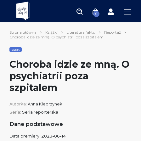
0
Strona główna
Książki
Literatura faktu
Reportaż
Choroba idzie ze mną. O psychiatrii poza szpitalem
SERIA
Choroba idzie ze mną. O
psychiatrii poza
szpitalem
Autorka:
Anna Kiedrzynek
Seria:
Seria reporterska
Dane podstawowe
Data premiery:
2023-06-14