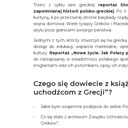
Trzeci z cyklu serii greckiej
reportaż Dio
zapomnianej historii polsko-greckiej
. Po II
kurtyną, a po przeciwnej stronie barykady rzą
wojna domowa. Wiele tysięcy Greków i Macedońc
azylu poza granicami swojego państwa.
Jednymi z tych, którzy otworzyli się na grecką 
dostęp do edukacji, wsparcie materialne, op
kultury.
Reportaż
„Nowe życie. Jak Polacy
do niezapisanej w świadomości polskiego sp
imigrantami oraz ich potomkami, opisy ich indy
Czego się dowiecie z ksią
uchodźcom z Grecji”?
Jakie było wzajemne podejście do siebie P
Co się stało z archiwum Związku Uchodźcó
Greków?