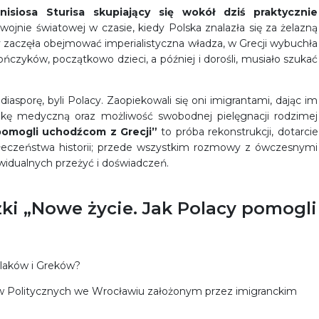
nisiosa Sturisa skupiający się wokół dziś praktycznie
 wojnie światowej w czasie, kiedy Polska znalazła się za żelazną
dy zaczęła obejmować imperialistyczna władza, w Grecji wybuchła
zyków, początkowo dzieci, a później i dorośli, musiało szukać
diasporę, byli Polacy. Zaopiekowali się oni imigrantami, dając im
iekę medyczną oraz możliwość swobodnej pielęgnacji rodzimej
 pomogli uchodźcom z Grecji”
to próba rekonstrukcji, dotarcie
ołeczeństwa historii; przede wszystkim rozmowy z ówczesnymi
widualnych przeżyć i doświadczeń.
żki „Nowe życie. Jak Polacy pomogli
olaków i Greków?
w Politycznych we Wrocławiu założonym przez imigranckim