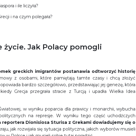
pora i ile liczyła?
ecji i na czym polegała?
 życie. Jak Polacy pomogli
otomek greckich imigrantów postanawia odtworzyć historię
zmowy z osobami, które pamiętają tamte czasy i chcą złożyć
opowiada bardzo szczegółowo, przedstawiając jej genezę, która
iedy Grecja przegrała stracie z Turcją i upadła Wielka Idea
wiatowej, w wyniku poparcia dla prawicy i monarchii, wybucha
politycznych na represje. W wyniku tego część uchodźczych
eportera Dionisiosa Sturisa z Grekami dowiadujemy się o
aju, jak rozwijała się sytuacja polityczna, jakich wyborów musieli
ę w Polsce i jak musieli sobie tutaj poradzić.