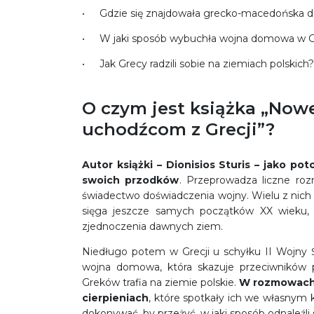
Gdzie się znajdowała grecko-macedońska dias
W jaki sposób wybuchła wojna domowa w Gr
Jak Grecy radzili sobie na ziemiach polskich?
O czym jest książka „Nowe
uchodźcom z Grecji”?
Autor książki – Dionisios Sturis – jako p
swoich przodków
. Przeprowadza liczne ro
świadectwo doświadczenia wojny. Wielu z nich 
sięga jeszcze samych początków XX wieku, k
zjednoczenia dawnych ziem.
Niedługo potem w Grecji u schyłku II Wojny Ś
wojna domowa, która skazuje przeciwników 
Greków trafia na ziemie polskie.
W rozmowach r
cierpieniach
, które spotkały ich we własnym kr
dokonywać, by przeżyć, w jaki sposób odnaleźli si