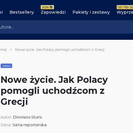
2026 📚
OD 7.50 ZŁ
ki
Bestsellery
Zapowiedzi
Pakiety i zestawy
Wyprze
rtaż
Nowe życie. Jak Polacy pomogli uchodźcom z Grecji
SERIA
Nowe życie. Jak Polacy
pomogli uchodźcom z
Grecji
Autor:
Dionisios Sturis
Seria:
Seria reporterska