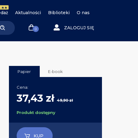
 🔥🔥
daż
Aktualności
Biblioteki
O nas
ZALOGUJ SIĘ
0
Papier
E-book
Cena:
37,43 zł
49,90 zł
Produkt dostępny
KUP