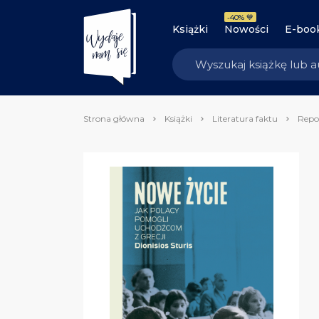
-40% 💙
Książki
Nowości
E-boo
Strona główna
Książki
Literatura faktu
Repo