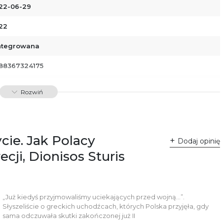
22-06-29
22
ntegrowana
88367324175
00252
Rozwiń
dawnictwo Poznańskie Sp. z o.o.
 Fredry 8
-701 Poznań
lska
cie. Jak Polacy
ntakt@wydajenamsie.pl
Dodaj opinię
8 61 623 38 38
ji, Dionisos Sturis
łącznik PDF
„Już kiedyś przyjmowaliśmy uciekających przed wojną…”.
Słyszeliście o greckich uchodźcach, których Polska przyjęła, gdy
sama odczuwała skutki zakończonej już II