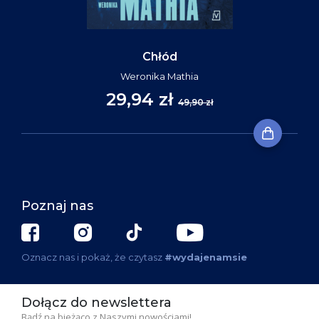
Chłód
Weronika Mathia
29,94 zł
49,90 zł
Poznaj nas
Oznacz nas i pokaż, że czytasz
#wydajenamsie
Dołącz do newslettera
Bądź na bieżąco z Naszymi nowościami!