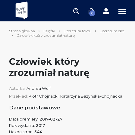
0
Strona główna
Książki
Literatura faktu
Literatura eko
Człowiek który zrozumiał naturę
Człowiek który
zrozumiał naturę
Autorka:
Andrea Wulf
Przekład:
Piotr Chojnacki​, Katarzyna Bażyńska-Chojnacka,
Dane podstawowe
Data premiery:
2017-02-27
Rok wydania:
2017
Liczba stron:
544