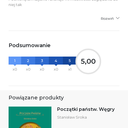
niej tak
Rozwiń
Podsumowanie
5,00
1
2
3
4
5
x0
x0
x0
x0
x1
Powiązane produkty
Początki państw. Węgry
Stanisław Sroka