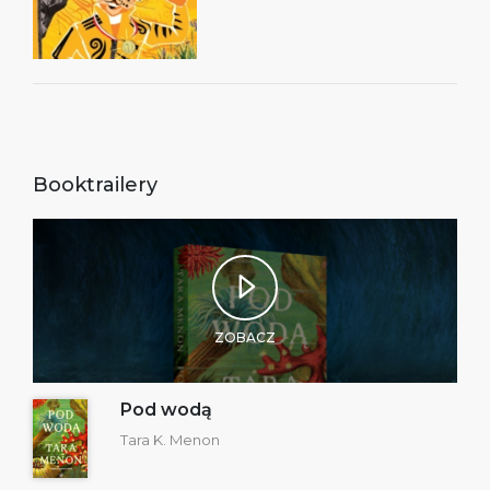
Booktrailery
ZOBACZ
Pod wodą
Tara K. Menon