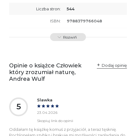
Liczba stron:
544
ISBN:
9788379766048
Producent / Osoby
Wydawnictwo Poznańskie
Rozwiń
odpowiedzialne za
Sp. z o.o.
zgodność produktu z
ul. Fredry 8
przepisami:
61-701 Poznań
Polska
kontakt@wydajenamsie.pl
+48 61 623 38 38
Opinie o książce Człowiek
Dodaj opinię
który zrozumiał naturę,
Ostrzeżenia oraz
Załącznik PDF
Andrea Wulf
informacje dotyczące
bezpieczeństwa:
Slawka
5
23.04.2026
Skopiuj link do opinii
Oddałam tę książkę komuś z przyjaciół, a teraz tęsknię.
Pochlonęłam szybko i brakuje mi możliwości zaglądania do