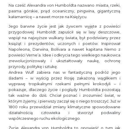
Na cześć Alexandra von Humboldta nazwano miasta, rzeki,
pasma górskie, prąd oceaniczny, pingwina, gigantyczną
kałamarnicę – a nawet morze na Księżycu.
Jego barwne życie jest jak żywcem wyjęte z powieści
przygodowej: Humboldt zapuścił się w lasy deszczowe,
wspiął na najwyższe wulkany świata, był podziwiany przez
książąt i prezydentów, uczonych i poetów. Inspirował
Napoleona, Darwina, Bolívara a nawet kapitana Nemo z
powieści Verne’a. Idee i odkrycia tego wielkiego naukowca
zrewolucjonizowały i ukształtowały naukę, ochronę
przyrody, politykę i sztukę.
Andrea Wulf zabiera nas w fantastyczną podróż jego
śladami – w wyścig przez Rosję zakażoną wąglikiem i
wyprawę tropikalnymi rzekami pełnymi krokodyli – i
pokazuje, dlaczego życie i poglądy Humboldta pozostają
tak ważne do dziś. Chciał poznać i zrozumieć świat, w
którym żyjemy, i pierwszy zaczął się o niego troszczyć. Już w
1800 roku przewidział zmiany klimatyczne spowodowane
działalnością człowieka i stworzył podwaliny
współczesnego ruchu ekologicznego.
Życie Alexandra von Humboldta to opowieść o tym jak