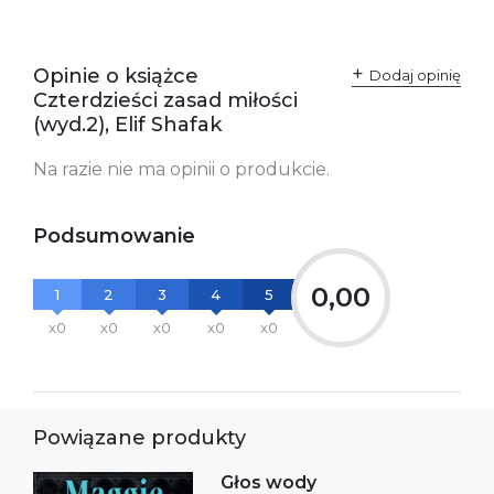
SKU:
K801150
Producent / Osoby
Wydawnictwo Poznańskie
odpowiedzialne za
Sp. z o.o.
Opinie o książce
Dodaj opinię
zgodność produktu z
ul. Fredry 8
Czterdzieści zasad miłości
przepisami:
61-701 Poznań
Polska
(wyd.2), Elif Shafak
kontakt@wydajenamsie.pl
+48 61 623 38 38
Na razie nie ma opinii o produkcie.
Ostrzeżenia oraz
Załącznik PDF
informacje dotyczące
bezpieczeństwa:
Podsumowanie
0,00
1
2
3
4
5
x0
x0
x0
x0
x0
Powiązane produkty
Głos wody