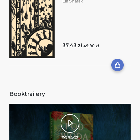
Elif Shafak
37,43 zł
49,90 zł
Booktrailery
ZOBACZ