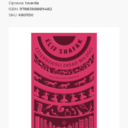
Oprawa:
twarda
ISBN:
9788368889482
SKU:
K801150