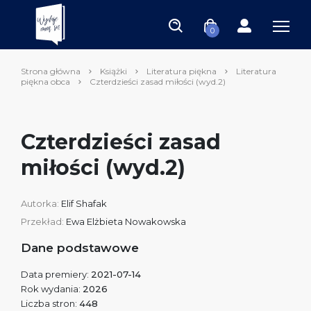
0
Strona główna
Książki
Literatura piękna
Literatura
piękna obca
Czterdzieści zasad miłości (wyd.2)
Czterdzieści zasad
miłości (wyd.2)
Autorka:
Elif Shafak
Przekład:
Ewa Elżbieta Nowakowska
Dane podstawowe
Data premiery:
2021-07-14
Rok wydania:
2026
Liczba stron:
448