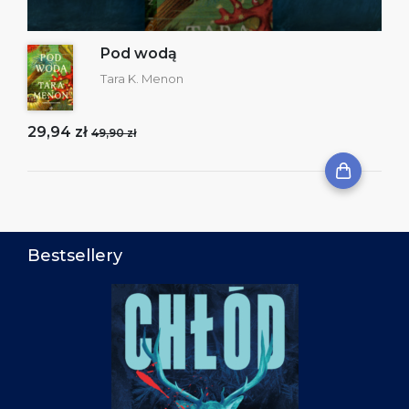
Pod wodą
Tara K. Menon
29,94 zł
49,90 zł
Bestsellery