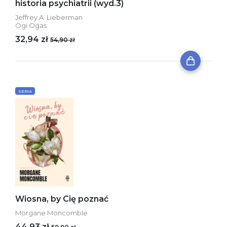
historia psychiatrii (wyd.3)
Jeffrey A. Lieberman
Ogi Ogas
32,94 zł
54,90 zł
SERIA
Wiosna, by Cię poznać
Morgane Moncomble
44,93 zł