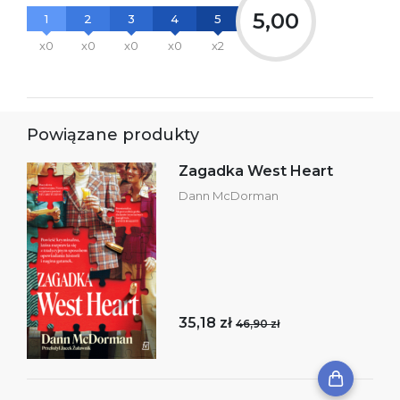
5,00
1
2
3
4
5
x0
x0
x0
x0
x2
Powiązane produkty
Zagadka West Heart
Dann McDorman
35,18 zł
46,90 zł