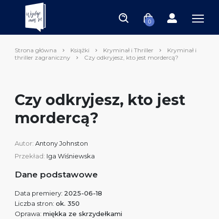
0
Strona główna
Książki
Kryminał i Thriller
Kryminał i
thriller zagraniczny
Czy odkryjesz, kto jest mordercą?
Czy odkryjesz, kto jest
mordercą?
Autor:
Antony Johnston
Przekład:
Iga Wiśniewska
Dane podstawowe
Data premiery:
2025-06-18
Liczba stron:
ok. 350
Oprawa:
miękka ze skrzydełkami