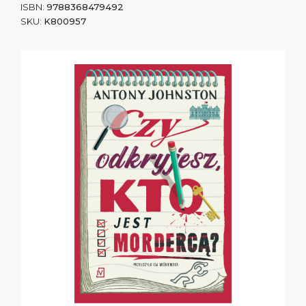
ISBN:
9788368479492
SKU:
K800957