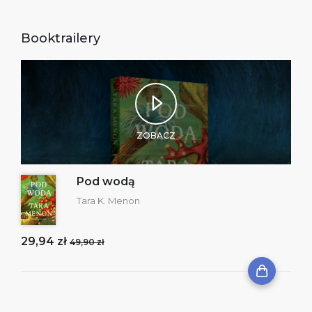
Booktrailery
ZOBACZ
Pod wodą
Tara K. Menon
29,94 zł
49,90 zł