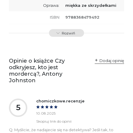
Oprawa:
miękka ze skrzydełkami
ISBN
9788368479492
SKU:
K800957
Rozwiń
Producent / Osoby
Wydawnictwo Poznańskie
odpowiedzialne za
Sp. z o.o.
zgodność produktu z
ul. Fredry 8
przepisami:
61-701 Poznań
Opinie o książce Czy
Polska
Dodaj opinię
kontakt@wydajenamsie.pl
odkryjesz, kto jest
+48 61 623 38 38
mordercą?, Antony
Johnston
Ostrzeżenia oraz
Załącznik PDF
informacje dotyczące
bezpieczeństwa:
chomiczkowe.recenzje
5
10.08.2025
Skopiuj link do opinii
Q: Myślicie, że nadajecie się na detektywa? Jeśli tak, to