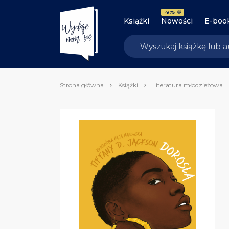
-40% 💙
Książki
Nowości
E-boo
Strona główna
Książki
Literatura młodzieżowa