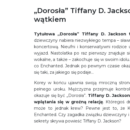
„Dorosła” Tiffany D. Jack
wątkiem
Tytułowa „Dorosła” Tiffany D. Jackson 
dziewczyny nabiera niezwykłego tempa – sławn
koncertową. Nieufni i konserwatywni rodzice
wyjazd. Nastolatka po raz pierwszy znajduje 
wokalne, a także – zakochuje się w swoim idol
co Enchanted. Jednak po pewnym czasie okaz
się taki, za jakiego się podaje…
Korey w końcu ujawnia swoją mroczną stronę
pełnego uroku. Mężczyzna przejmuje kontrol
okazuje się być „Dorosła”.
Tiffany D. Jackson
wplątania się w groźną relację
. Któregoś d
może to jednak krew? Pewne jest to, że Ko
Enchanted. Czy zagadka związku dziewczyny i 
sekrety skrywa powieść Tiffany D. Jackson?