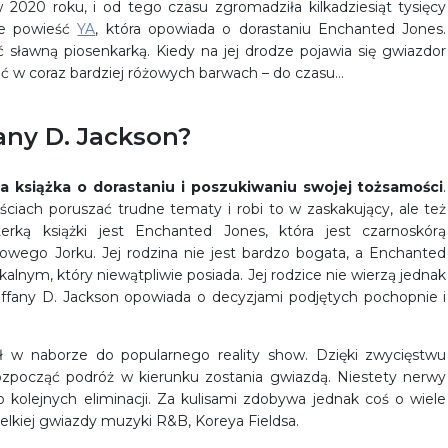
2020 roku, i od tego czasu zgromadziła kilkadziesiąt tysięcy
ce powieść
YA
, która opowiada o dorastaniu Enchanted Jones.
sławną piosenkarką. Kiedy na jej drodze pojawia się gwiazdor
ać w coraz bardziej różowych barwach – do czasu…
fany D. Jackson?
a książka o dorastaniu i poszukiwaniu swojej tożsamości
.
ściach poruszać trudne tematy i robi to w zaskakujący, ale też
rką książki jest Enchanted Jones, która jest czarnoskórą
wego Jorku. Jej rodzina nie jest bardzo bogata, a Enchanted
alnym, który niewątpliwie posiada. Jej rodzice nie wierzą jednak
iffany D. Jackson opowiada o decyzjami podjętych pochopnie i
 w naborze do popularnego reality show. Dzięki zwycięstwu
ozpocząć podróż w kierunku zostania gwiazdą. Niestety nerwy
do kolejnych eliminacji. Za kulisami zdobywa jednak coś o wiele
elkiej gwiazdy muzyki R&B, Koreya Fieldsa.