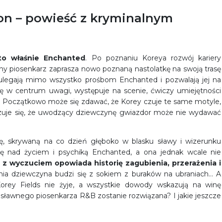
son – powieść z kryminalnym
to właśnie Enchanted
. Po poznaniu Koreya rozwój kariery
y piosenkarz zaprasza nowo poznaną nastolatkę na swoją trasę
 ulegają mimo wszystko prośbom Enchanted i pozwalają jej na
się w centrum uwagi, występuje na scenie, ćwiczy umiejętności
u. Początkowo może się zdawać, że Korey czuje te same motyle,
uje się, że uwodzący dziewczynę gwiazdor może nie wydawać
, skrywaną na co dzień głęboko w blasku sławy i wizerunku
ę nad życiem i psychiką Enchanted, a ona jednak wcale nie
 z wyczuciem opowiada historię zagubienia, przerażenia i
nia dziewczyna budzi się z sokiem z buraków na ubraniach… A
rey Fields nie żyje, a wszystkie dowody wskazują na winę
sławnego piosenkarza R&B zostanie rozwiązana? I jakie jeszcze