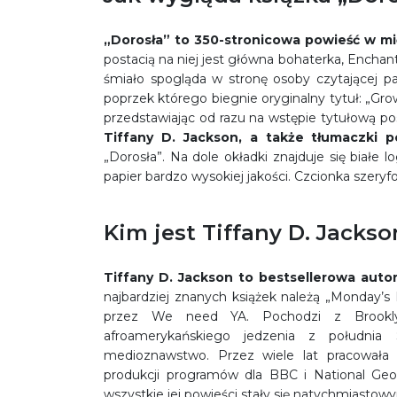
„Dorosła”
to 350-stronicowa powieść w mi
postacią na niej jest główna bohaterka, Enchan
śmiało spogląda w stronę osoby czytającej p
poprzek którego biegnie oryginalny tytuł: „Gro
przedstawiając od razu na wstępie tytułową po
Tiffany D. Jackson, a także tłumaczki p
„Dorosła”. Na dole okładki znajduje się białe
papier bardzo wysokiej jakości. Czcionka szer
Kim jest Tiffany D. Jackso
Tiffany D. Jackson to bestsellerowa
autor
najbardziej znanych książek należą „Monday’s 
przez We need YA. Pochodzi z Brooklyn
afroamerykańskiego jedzenia z południa
medioznawstwo. Przez wiele lat pracowała
produkcji programów dla BBC i National Geog
wszystkie jej powieści stały się natychmiastowy