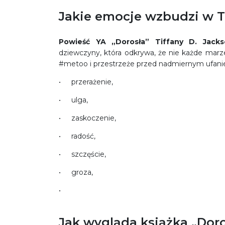
Jakie emocje wzbudzi w To
Powieść YA
„Dorosła” Tiffany D. Jac
dziewczyny, która odkrywa, że nie każde marze
#metoo i przestrzeże przed nadmiernym ufaniem
przerażenie,
ulga,
zaskoczenie,
radość,
szczęście,
groza,
Jak wygląda książka „Doro