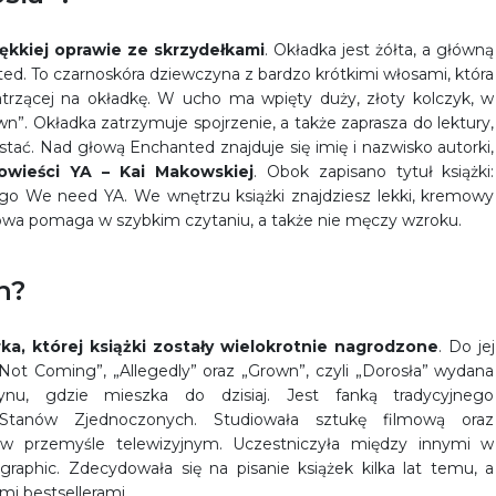
ękkiej oprawie ze skrzydełkami
. Okładka jest żółta, a główną
ted. To czarnoskóra dziewczyna z bardzo krótkimi włosami, która
atrzącej na okładkę. W ucho ma wpięty duży, złoty kolczyk, w
wn”. Okładka zatrzymuje spojrzenie, a także zaprasza do lektury,
stać. Nad głową Enchanted znajduje się imię i nazwisko autorki,
owieści YA – Kai Makowskiej
. Obok zapisano tytuł książki:
 logo We need YA. We wnętrzu książki znajdziesz lekki, kremowy
yfowa pomaga w szybkim czytaniu, a także nie męczy wzroku.
n?
ka, której książki zostały wielokrotnie nagrodzone
. Do jej
Not Coming”, „Allegedly” oraz „Grown”, czyli „Dorosła” wydana
u, gdzie mieszka do dzisiaj. Jest fanką tradycyjnego
 Stanów Zjednoczonych. Studiowała sztukę filmową oraz
 w przemyśle telewizyjnym. Uczestniczyła między innymi w
raphic. Zdecydowała się na pisanie książek kilka lat temu, a
mi bestsellerami.