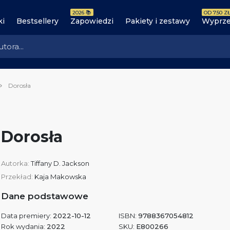
2026 📚
OD 7.50 ZŁ
ki
Bestsellery
Zapowiedzi
Pakiety i zestawy
Wyprze
Dorosła
Dorosła
Autorka:
Tiffany D. Jackson
Przekład:
Kaja Makowska
Dane podstawowe
Data premiery:
2022-10-12
ISBN:
9788367054812
Rok wydania:
2022
SKU:
E800266