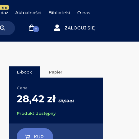
 🔥🔥
daż
Aktualności
Biblioteki
O nas
ZALOGUJ SIĘ
0
E-book
Papier
Cena:
28,42 zł
37,90 zł
Produkt dostępny
KUP