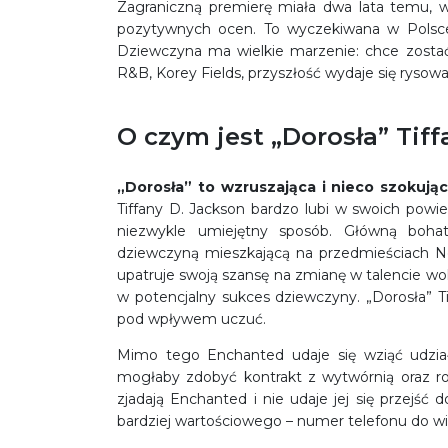
Zagraniczną premierę miała dwa lata temu, w 
pozytywnych ocen. To wyczekiwana w Pols
Dziewczyna ma wielkie marzenie: chce zostać 
R&B, Korey Fields, przyszłość wydaje się rysow
O czym jest „Dorosła” Tif
„Dorosła” to wzruszająca i nieco szokując
Tiffany D. Jackson bardzo lubi w swoich powie
niezwykle umiejętny sposób. Główną bohate
dziewczyną mieszkającą na przedmieściach No
upatruje swoją szansę na zmianę w talencie wok
w potencjalny sukces dziewczyny. „Dorosła” T
pod wpływem uczuć.
Mimo tego Enchanted udaje się wziąć udział
mogłaby zdobyć kontrakt z wytwórnią oraz r
zjadają Enchanted i nie udaje jej się przejść 
bardziej wartościowego – numer telefonu do wi