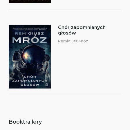
Chór zapomnianych
głosów
Remigiusz Mróz
Booktrailery