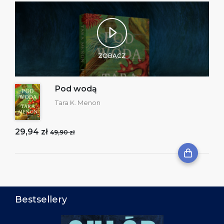
ZOBACZ
Pod wodą
Tara K. Menon
29,94 zł
49,90 zł
Bestsellery