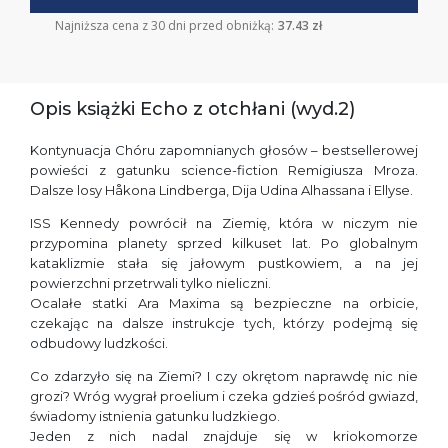
Najniższa cena z 30 dni przed obniżką:
37.43 zł
Opis książki Echo z otchłani (wyd.2)
Kontynuacja Chóru zapomnianych głosów – bestsellerowej
powieści z gatunku science-fiction Remigiusza Mroza.
Dalsze losy Håkona Lindberga, Dija Udina Alhassana i Ellyse.
ISS Kennedy powrócił na Ziemię, która w niczym nie
przypomina planety sprzed kilkuset lat. Po globalnym
kataklizmie stała się jałowym pustkowiem, a na jej
powierzchni przetrwali tylko nieliczni.
Ocalałe statki Ara Maxima są bezpieczne na orbicie,
czekając na dalsze instrukcje tych, którzy podejmą się
odbudowy ludzkości.
Co zdarzyło się na Ziemi? I czy okrętom naprawdę nic nie
grozi? Wróg wygrał proelium i czeka gdzieś pośród gwiazd,
świadomy istnienia gatunku ludzkiego.
Jeden z nich nadal znajduje się w kriokomorze