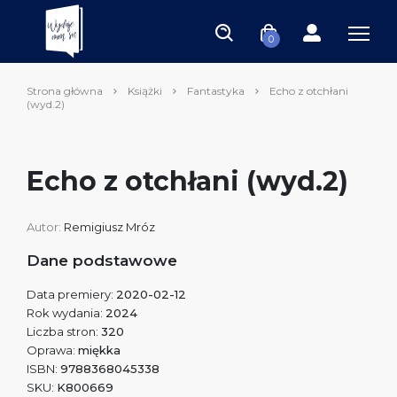
0
Strona główna
Książki
Fantastyka
Echo z otchłani
(wyd.2)
Echo z otchłani (wyd.2)
Autor:
Remigiusz Mróz
Dane podstawowe
Data premiery:
2020-02-12
Rok wydania:
2024
Liczba stron:
320
Oprawa:
miękka
ISBN:
9788368045338
SKU:
K800669