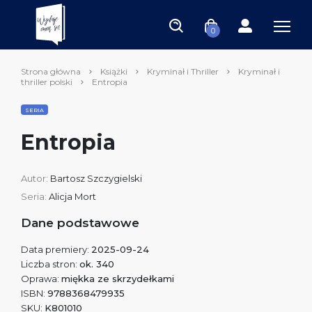
0
Strona główna
Książki
Kryminał i Thriller
Kryminał i
thriller polski
Entropia
SERIA
Entropia
Autor:
Bartosz Szczygielski
Seria:
Alicja Mort
Dane podstawowe
Data premiery:
2025-09-24
Liczba stron:
ok. 340
Oprawa:
miękka ze skrzydełkami
ISBN:
9788368479935
SKU:
K801010