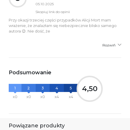
05.10.2025
Skopiuj link do opinii
Przy okazji trzeciej części przypadków Alicji Mort mam
wrażenie, że znalazłam się niebezpiecznie blisko samego
autora 😉. Nie dość, że
Rozwiń
Podsumowanie
4,50
1
2
3
4
5
x0
x0
x0
x4
x4
Powiązane produkty