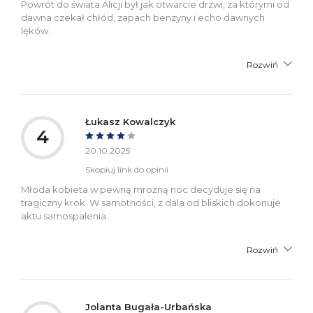
Powrót do świata Alicji był jak otwarcie drzwi, za którymi od
dawna czekał chłód, zapach benzyny i echo dawnych
lęków.
Rozwiń
Łukasz Kowalczyk
4
20.10.2025
Skopiuj link do opinii
Młoda kobieta w pewną mroźną noc decyduje się na
tragiczny krok. W samotności, z dala od bliskich dokonuje
aktu samospalenia.
Rozwiń
Jolanta Bugała-Urbańska