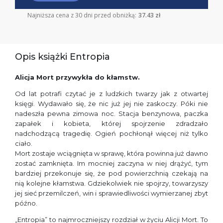
Najniższa cena z 30 dni przed obniżką:
37.43 zł
Opis książki Entropia
Alicja Mort przywykła do kłamstw.
Od lat potrafi czytać je z ludzkich twarzy jak z otwartej
księgi. Wydawało się, że nic już jej nie zaskoczy. Póki nie
nadeszła pewna zimowa noc. Stacja benzynowa, paczka
zapałek i kobieta, której spojrzenie zdradzało
nadchodzącą tragedię. Ogień pochłonął więcej niż tylko
ciało.
Mort zostaje wciągnięta w sprawę, która powinna już dawno
zostać zamknięta. Im mocniej zaczyna w niej drążyć, tym
bardziej przekonuje się, że pod powierzchnią czekają na
nią kolejne kłamstwa. Gdziekolwiek nie spojrzy, towarzyszy
jej sieć przemilczeń, win i sprawiedliwości wymierzanej zbyt
późno.
„Entropia” to najmroczniejszy rozdział w życiu Alicji Mort. To