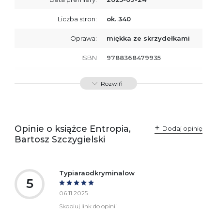
Liczba stron:
ok. 340
Oprawa:
miękka ze skrzydełkami
ISBN
9788368479935
SKU:
K801010
Rozwiń
Producent / Osoby
Wydawnictwo Poznańskie
odpowiedzialne za
Sp. z o.o.
zgodność produktu z
ul. Fredry 8
przepisami:
61-701 Poznań
Opinie o książce Entropia,
Polska
Dodaj opinię
kontakt@wydajenamsie.pl
Bartosz Szczygielski
+48 61 623 38 38
Ostrzeżenia oraz
Załącznik PDF
informacje dotyczące
Typiaraodkryminalow
bezpieczeństwa:
5
06.11.2025
Skopiuj link do opinii