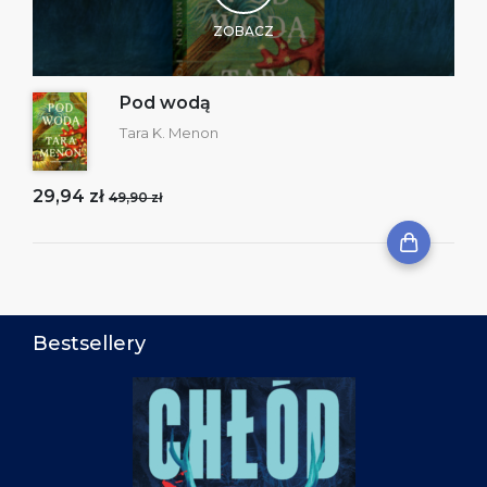
ZOBACZ
Pod wodą
Tara K. Menon
29,94 zł
49,90 zł
Bestsellery