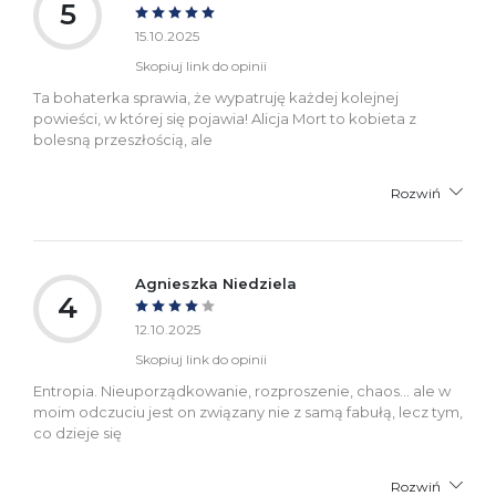
5
15.10.2025
Skopiuj link do opinii
Ta bohaterka sprawia, że wypatruję każdej kolejnej
powieści, w której się pojawia! Alicja Mort to kobieta z
bolesną przeszłością, ale
Rozwiń
Agnieszka Niedziela
4
12.10.2025
Skopiuj link do opinii
Entropia. Nieuporządkowanie, rozproszenie, chaos... ale w
moim odczuciu jest on związany nie z samą fabułą, lecz tym,
co dzieje się
Rozwiń