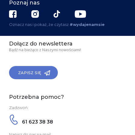
Poznaj nas
Oznacz nas i pokaż, że czytasz
#wydajenamsie
Dołącz do newslettera
Bądź na bieżąco z Naszymi nowościami!
ZAPISZ SIĘ
Potrzebna pomoc?
Zadzwoń:
61 623 38 38
Napisz do nas na mail: