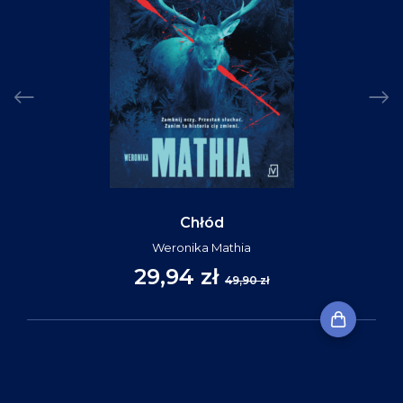
Chłód
Weronika Mathia
29,94 zł
49,90 zł