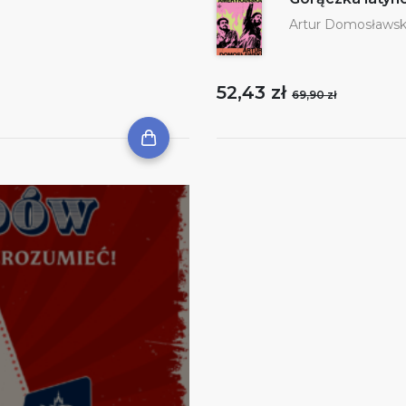
Artur Domosławsk
52,43 zł
69,90 zł