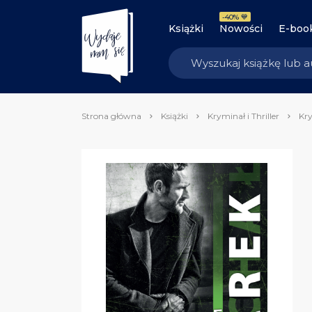
-40% 💙
Książki
Nowości
E-boo
Strona główna
Książki
Kryminał i Thriller
Kry