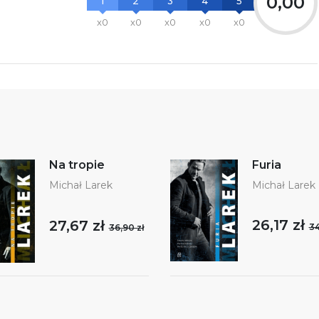
0,00
1
2
3
4
5
x0
x0
x0
x0
x0
Na tropie
Furia
Michał Larek
Michał Larek
26,17 zł
27,67 zł
34
36,90 zł