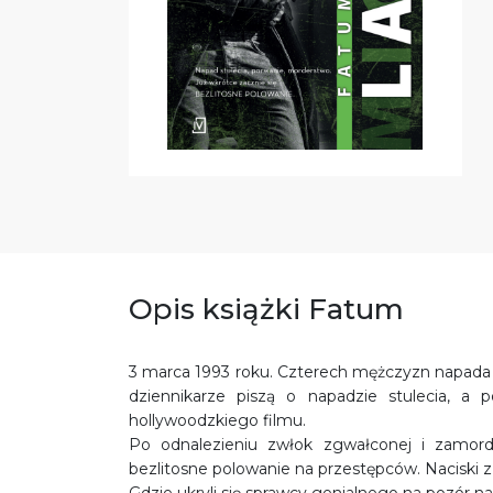
Opis książki Fatum
3 marca 1993 roku. Czterech mężczyzn napada 
dziennikarze piszą o napadzie stulecia, a 
hollywoodzkiego filmu.
Po odnalezieniu zwłok zgwałconej i zamord
bezlitosne polowanie na przestępców. Naciski z 
Gdzie ukryli się sprawcy genialnego na pozór n