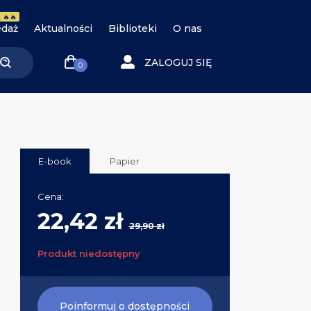
 🔥🔥
daż
Aktualności
Biblioteki
O nas
ZALOGUJ SIĘ
0
E-book
Papier
Cena:
22,42 zł
29,90 zł
Produkt niedostępny
Poinformuj o dostępności