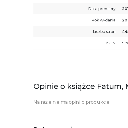
Data premiery:
20
Rok wydania:
20
Liczba stron:
44
ISBN:
97
SKU:
E2
Producent / Osoby odpowiedzialne za
Wy
zgodność produktu z przepisami:
ul.
61
Po
Opinie o książce Fatum, 
ko
+4
Ostrzeżenia oraz informacje dotyczące
Za
Na razie nie ma opinii o produkcie.
bezpieczeństwa: