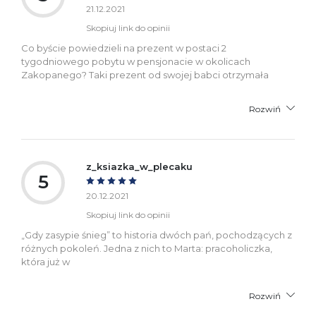
21.12.2021
Skopiuj link do opinii
Co byście powiedzieli na prezent w postaci 2
tygodniowego pobytu w pensjonacie w okolicach
Zakopanego? Taki prezent od swojej babci otrzymała
Rozwiń
z_ksiazka_w_plecaku
5
20.12.2021
Skopiuj link do opinii
„Gdy zasypie śnieg” to historia dwóch pań, pochodzących z
różnych pokoleń. Jedna z nich to Marta: pracoholiczka,
która już w
Rozwiń