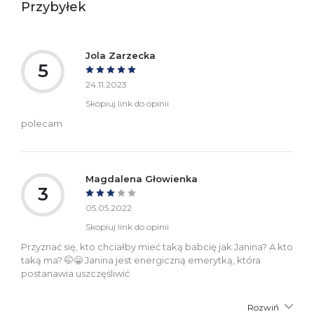
Przybyłek
Jola Zarzecka
5
24.11.2023
Skopiuj link do opinii
polecam
Magdalena Głowienka
3
05.05.2022
Skopiuj link do opinii
Przyznać się, kto chciałby mieć taką babcię jak Janina? A kto
taką ma? 🤭😁 Janina jest energiczną emerytką, która
postanawia uszczęśliwić
Rozwiń