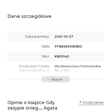
Dane szczegółowe
Data premiery:
2021-10-27
ISBN
9788366981850
SKU:
K800143
Producent / Osoby
Wydawnictwo Poznańskie
odpowiedzialne za
Sp. z o.o.
zgodność produktu z
ul. Fredry 8
przepisami:
61-701 Poznań
Rozwiń
Polska
kontakt@wydajenamsie.pl
+48 61 623 38 38
Ostrzeżenia oraz
Załącznik PDF
Opinie o książce Gdy
Dodaj opinię
informacje dotyczące
zasypie śnieg…, Agata
bezpieczeństwa: