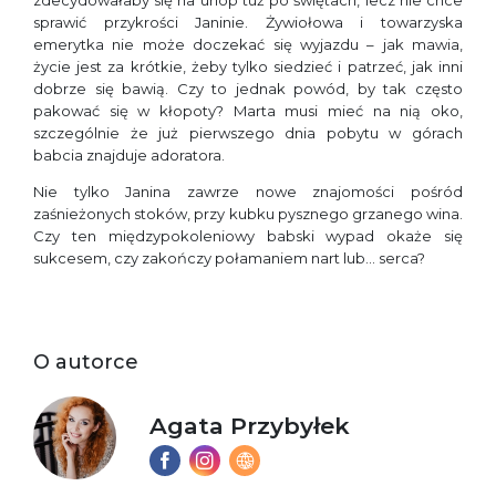
zdecydowałaby się na urlop tuż po świętach, lecz nie chce
sprawić przykrości Janinie. Żywiołowa i towarzyska
emerytka nie może doczekać się wyjazdu – jak mawia,
życie jest za krótkie, żeby tylko siedzieć i patrzeć, jak inni
dobrze się bawią. Czy to jednak powód, by tak często
pakować się w kłopoty? Marta musi mieć na nią oko,
szczególnie że już pierwszego dnia pobytu w górach
babcia znajduje adoratora.
Nie tylko Janina zawrze nowe znajomości pośród
zaśnieżonych stoków, przy kubku pysznego grzanego wina.
Czy ten międzypokoleniowy babski wypad okaże się
sukcesem, czy zakończy połamaniem nart lub… serca?
O autorce
Agata Przybyłek