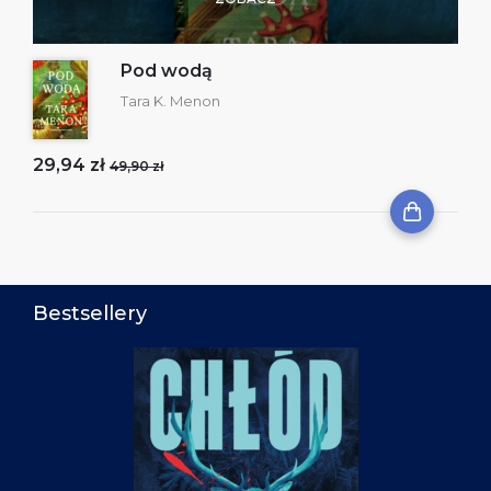
Pod wodą
Tara K. Menon
29,94 zł
49,90 zł
Bestsellery