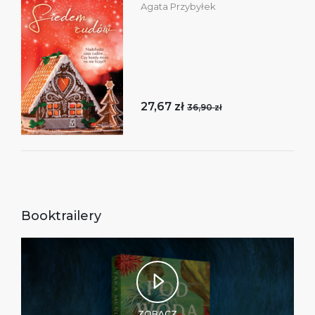
Agata Przybyłek
27,67 zł
36,90 zł
Booktrailery
ZOBACZ