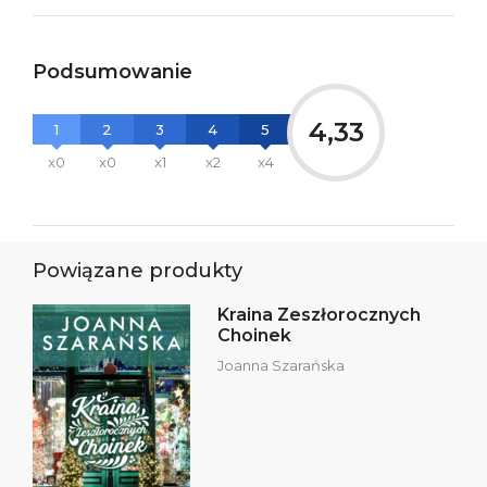
Podsumowanie
4,33
1
2
3
4
5
x0
x0
x1
x2
x4
Powiązane produkty
Kraina Zeszłorocznych
Choinek
Joanna Szarańska