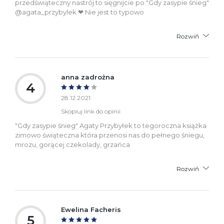
przedświąteczny nastrój to sięgnijcie po "Gdy zasypie śnieg"
@agata_przybylek ❤ Nie jest to typowo
Rozwiń
anna zadrożna
4
28.12.2021
Skopiuj link do opinii
"Gdy zasypie śnieg" Agaty Przybyłek to tegoroczna książka
zimowo świąteczna która przenosi nas do pełnego śniegu,
mrozu, gorącej czekolady, grzańca
Rozwiń
Ewelina Facheris
5