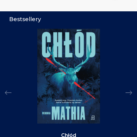
Bestsellery
Chłód