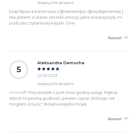
Skopiuj link do opinii
[współpraca barterowa z @weneedya i @wydajenamsie ]
Nie jestem w stanie określić emocji, jakie towarzyszyły mi
podczas czytania tej książki. One
Rozwiń
Aleksandra Demucha
5
22.09.2023
Skopiuj link do opinii
⭐⭐⭐⭐⭐/5 "Mój smutek czynił mnie godną uwagi. Piękną.
Wpoił mi pewną godność, pewien ciężar, którego nie
mogłam zrzucić." Kolejna książka mojej
Rozwiń