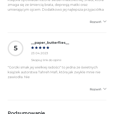
zmaga się ze śmiercią brata, depresją matki oraz
umierającym ojcem. Dodatkowo jej najlepsza przyjaciółka
Rozwiń
__paper_butterflies__
5
23.04.2023
Skopiuj link do opinii
"Gorzki smak jej wielkiej radości" to jedna ze świetnych
książek autorstwa Tahreh Mafi, która jak zwykle mnie nie
zawiodła. Nie
Rozwiń
Podsumowanie