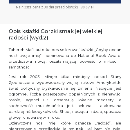
Najniższa cena z 30 dni przed obniżką:
30.67 zł
Opis książki Gorzki smak jej wielkiej
radości (wyd.2)
Tahereh Mafi, autorka bestsellerowej książki „Gdyby ocean
nosił twoje imię”, nominowana do National Book Award,
przedstawia nową, oszałamiającą powieść o miłości i
samotności!
Jest rok 2003. Minęło kilka miesięcy, odkąd Stany
Zjednoczone wypowiedziały wojnę Irakowi. Amerykański
świat polityczny błyskawicznie się zmienia. Napięcie jest
ogromne, liczba przestępstw popełnionych z nienawiści
rośnie, agenci FBI obserwują lokalne meczety, a
społeczność muzułmańska jest nękana i atakowana
bardziej niż kiedykolwiek. Shadi, nosząca hidżab, spuszcza
głowę i chowa się w mroku.
Dziewczyna nosi imię, które oznacza „radość”, ale
nieprzerwanie prześladuje ją smutek. Jej brat nie żyje,