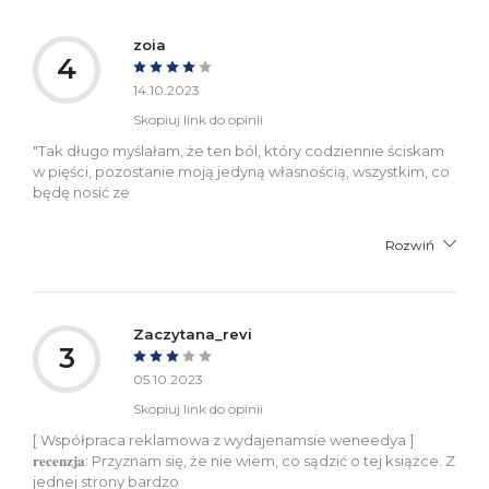
zoia
4
14.10.2023
Skopiuj link do opinii
"Tak długo myślałam, że ten ból, który codziennie ściskam
w pięści, pozostanie moją jedyną własnością, wszystkim, co
będę nosić ze
Rozwiń
Zaczytana_revi
3
05.10.2023
Skopiuj link do opinii
[ Współpraca reklamowa z wydajenamsie weneedya ]
𝐫𝐞𝐜𝐞𝐧𝐳𝐣𝐚: Przyznam się, że nie wiem, co sądzić o tej książce. Z
jednej strony bardzo