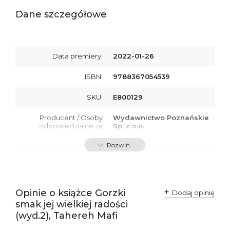
Dane szczegółowe
Data premiery:
2022-01-26
ISBN:
9788367054539
SKU:
E800129
Producent / Osoby
Wydawnictwo Poznańskie
odpowiedzialne za
Sp. z o.o.
zgodność produktu z
ul. Fredry 8
przepisami:
61-701 Poznań
Rozwiń
Polska
kontakt@wydajenamsie.pl
+48 61 623 38 38
Ostrzeżenia oraz
Załącznik PDF
Opinie o książce Gorzki
Dodaj opinię
informacje dotyczące
smak jej wielkiej radości
bezpieczeństwa:
(wyd.2), Tahereh Mafi