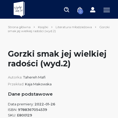
0
Strona główna
Książki
Literatura młodzieżowa
Gorzki
smak jej wielkiej radości (wyd.2)
Gorzki smak jej wielkiej
radości (wyd.2)
Autorka:
Tahereh Mafi
Przekład:
Kaja Makowska
Dane podstawowe
Data premiery:
2022-01-26
ISBN:
9788367054539
SKU:
E800129