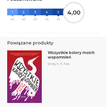
4,00
1
2
3
4
5
x0
x0
x5
x5
x5
Powiązane produkty
Wszystkie kolory moich
wspomnień
Emily X. R. Pan