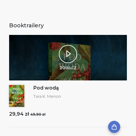
Booktrailery
ZOBACZ
Pod wodą
Tara K. Menon
29,94 zł
49,90 zł