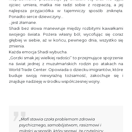
ojciec umiera, matka nie radzi sobie z rozpaczą, a jej
najlepsza przyjaciółka w tajemniczy sposób zniknęła.
Ponadto serce dziewczyny…
…jest złamane.
Shadi bez słowa manewruje między rozbitymi kawałkami
swojego świata. Pożera własny ból, wycofując się coraz
głębiej w siebie, aż w końcu, pewnego dnia, wszystko się
zmienia.
Każda emocja Shadi wybucha.
„Gorzki smak jej wielkiej radości” to przejmujące spojrzenie
na świat jednej z muzułmańskich rodzin po atakach na
World Trade Center. Opowiada o dziecku imigrantów, które
buduje swoją niewyraźną tożsamość, zakochuje się i
znajduje nadzieję w środku współczesnej wojny.
„Mafi stawia czoła problemom zdrowia
psychicznego, samobójstwom, rasizmowi i
miłości w sposób, który sprawi, że czytelnicy