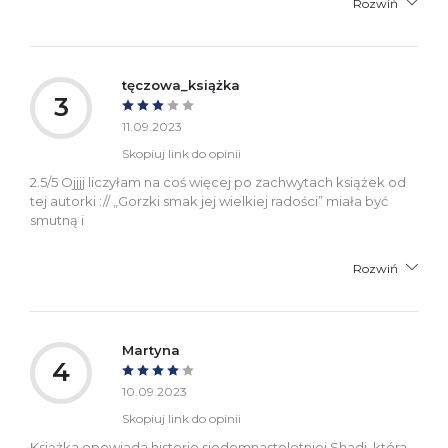
Rozwiń
tęczowa_książka
3
11.09.2023
Skopiuj link do opinii
2.5/5 Ojjjj liczyłam na coś więcej po zachwytach książek od
tej autorki :// „Gorzki smak jej wielkiej radości” miała być
smutną i
Rozwiń
Martyna
4
10.09.2023
Skopiuj link do opinii
Książka opowiada historie siedemnastoletniej Shadi, która