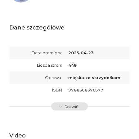
Dane szczegółowe
Data premiery:
2025-04-23
Liczba stron:
448
Oprawa:
miękka ze skrzydełkami
ISBN
9788368370577
SKU:
K800927
Rozwiń
Producent / Osoby
Wydawnictwo Poznańskie
odpowiedzialne za
Sp. z o.o.
zgodność produktu z
ul. Fredry 8
przepisami:
61-701 Poznań
Video
Polska