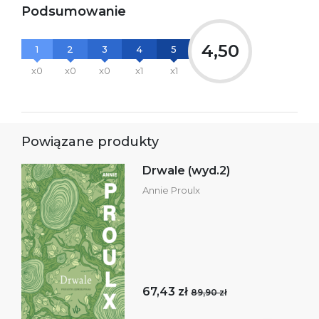
Podsumowanie
4,50
1
2
3
4
5
x0
x0
x0
x1
x1
Powiązane produkty
Drwale (wyd.2)
Annie Proulx
67,43 zł
89,90 zł