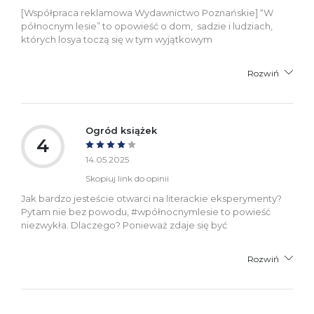
[Współpraca reklamowa Wydawnictwo Poznańskie] “W
północnym lesie” to opowieść o dom, sadzie i ludziach,
których losya toczą się w tym wyjątkowym
Rozwiń
Ogród książek
4
14.05.2025
Skopiuj link do opinii
Jak bardzo jesteście otwarci na literackie eksperymenty?
Pytam nie bez powodu, #wpółnocnymlesie to powieść
niezwykła. Dlaczego? Ponieważ zdaje się być
Rozwiń