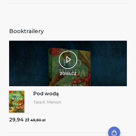
Booktrailery
ZOBACZ
Pod wodą
Tara K. Menon
29,94 zł
49,90 zł