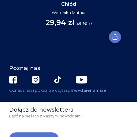
Chłód
Weronika Mathia
29,94 zł
49,90 zł
Poznaj nas
Oznacz nas i pokaż, że czytasz
#wydajenamsie
Dołącz do newslettera
Bądź na bieżąco z Naszymi nowościami!