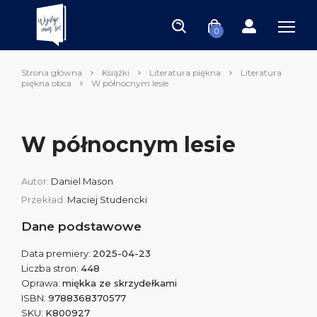
0
Strona główna
Książki
Literatura piękna
Literatura
piękna obca
W północnym lesie
W północnym lesie
Autor:
Daniel Mason
Przekład:
Maciej Studencki
Dane podstawowe
Data premiery:
2025-04-23
Liczba stron:
448
Oprawa:
miękka ze skrzydełkami
ISBN:
9788368370577
SKU:
K800927