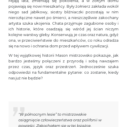
Mijają lata, zmieniają się pokolenia, a w żółtym domu
pojawiają się nowi mieszkańcy. Były żołnierz zakłada wokół
niego sad jabłkowy, siostry bliźniaczki pozostają w nim
nierozłączne nawet po śmierci, a nieszczęśliwie zakochany
artysta szuka ukojenia. Chata przyjmuje zagubione osoby i
ich historie, które osadzają się wśród jej ścian niczym
kolejne warstwy gleby. Konserwują je czas oraz natura, gdyż
ona, w przeciwieństwie do mieszkańców, co roku odradza
się na nowo i ochrania dom przed wpływem cywilizacji.
W tej wyjątkowej historii Mason mistrzowsko pokazuje, jak
bardzo jesteśmy połączeni z przyrodą i sobą nawzajem
przez czas, język oraz przestrzeń. Jednocześnie szuka
odpowiedzi na fundamentalne pytanie: co zostanie, kiedy
nas już nie będzie?
"W północnym lesie” to mistrzowskie
osiągnięcie człowieczeństwa oraz polifonii w
powieści. Zakochałam się w tej książce.