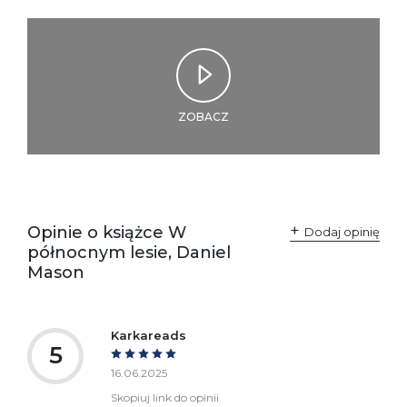
kontakt@wydajenamsie.pl
+48 61 623 38 38
Ostrzeżenia oraz
Załącznik PDF
informacje dotyczące
bezpieczeństwa:
ZOBACZ
Opinie o książce W
Dodaj opinię
północnym lesie, Daniel
Mason
Karkareads
5
16.06.2025
Skopiuj link do opinii