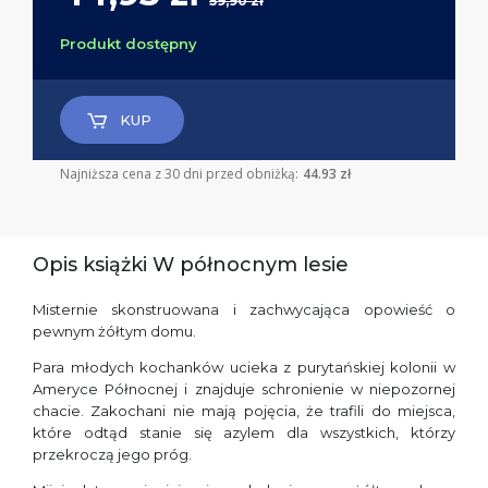
59,90 zł
Produkt dostępny
KUP
Najniższa cena z 30 dni przed obniżką:
44.93 zł
Opis książki W północnym lesie
Misternie skonstruowana i zachwycająca opowieść o
pewnym żółtym domu.
Para młodych kochanków ucieka z purytańskiej kolonii w
Ameryce Północnej i znajduje schronienie w niepozornej
chacie. Zakochani nie mają pojęcia, że trafili do miejsca,
które odtąd stanie się azylem dla wszystkich, którzy
przekroczą jego próg.