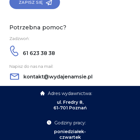
ZAPISZ SIĘ
Potrzebna pomoc?
Zadzwoń:
61 623 38 38
Napisz do nas na mail:
kontakt@wydajenamsie.pl
Adres wydawnictwa:
ul. Fredry 8,
61-701 Poznań
Godziny pracy:
poniedziałek-
czwartek