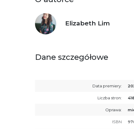
Elizabeth Lim
Dane szczegółowe
Data premiery:
20
Liczba stron:
41
Oprawa:
mi
ISBN
97
SKU:
K8