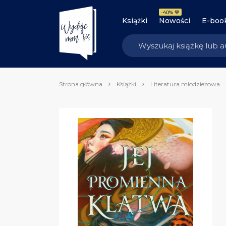
-40% 💙
Książki
Nowości
E-boo
Strona główna
Książki
Literatura młodzieżowa