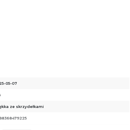
25-05-07
8
ękka ze skrzydełkami
88368479225
00935