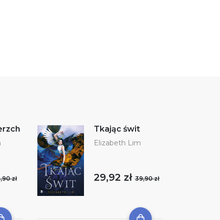
erzch
Tkając świt
m
Elizabeth Lim
29,92 zł
,90 zł
39,90 zł