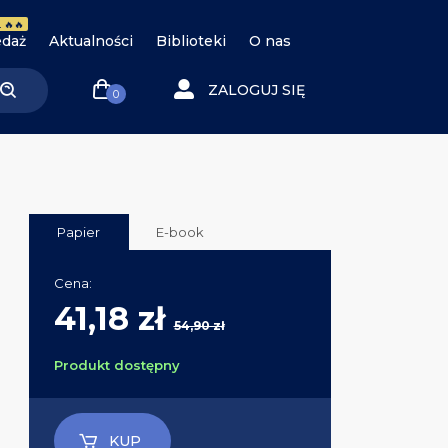
 🔥🔥
daż
Aktualności
Biblioteki
O nas
ZALOGUJ SIĘ
0
Papier
E-book
Cena:
41,18 zł
54,90 zł
Produkt dostępny
KUP