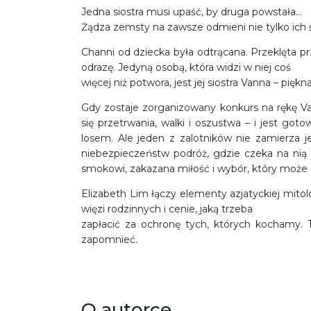
Jedna siostra musi upaść, by druga powstała…
Żądza zemsty na zawsze odmieni nie tylko ich 
Channi od dziecka była odtrącana. Przeklęta p
odrazę. Jedyną osobą, która widzi w niej coś
więcej niż potwora, jest jej siostra Vanna – pię
Gdy zostaje zorganizowany konkurs na rękę Va
się przetrwania, walki i oszustwa – i jest go
losem. Ale jeden z zalotników nie zamierza j
niebezpieczeństw podróż, gdzie czeka na ni
smokowi, zakazana miłość i wybór, który może zł
Elizabeth Lim łączy elementy azjatyckiej mitolog
więzi rodzinnych i cenie, jaką trzeba
zapłacić za ochronę tych, których kochamy. To
zapomnieć.
O autorce