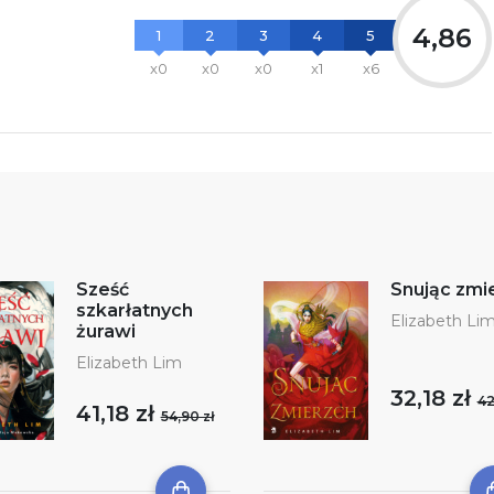
4,86
1
2
3
4
5
x0
x0
x0
x1
x6
Sześć
Snując zmi
szkarłatnych
Elizabeth Li
żurawi
Elizabeth Lim
32,18 zł
42
41,18 zł
54,90 zł