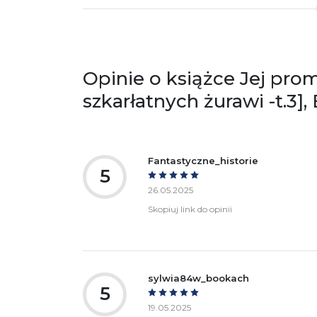
Producent / Osoby odpowiedzialne za
Wy
zgodność produktu z przepisami:
ul.
61
Po
Opinie o książce Jej pro
ko
+4
szkarłatnych żurawi -t.3],
Ostrzeżenia oraz informacje dotyczące
Za
bezpieczeństwa:
Fantastyczne_historie
5
26.05.2025
Skopiuj link do opinii
sylwia84w_bookach
5
19.05.2025