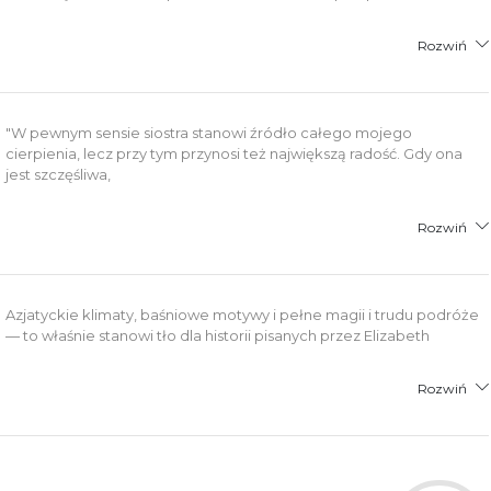
Rozwiń
"W pewnym sensie siostra stanowi źródło całego mojego
cierpienia, lecz przy tym przynosi też największą radość. Gdy ona
jest szczęśliwa,
Rozwiń
Azjatyckie klimaty, baśniowe motywy i pełne magii i trudu podróże
— to właśnie stanowi tło dla historii pisanych przez Elizabeth
Rozwiń