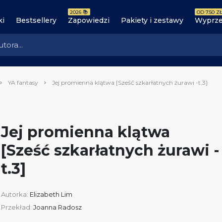
2026 📚
OD 7.50 ZŁ
ki
Bestsellery
Zapowiedzi
Pakiety i zestawy
Wyprze
YA fantasy
Jej promienna klątwa [Sześć szkarłatnych żurawi -t.3]
Jej promienna klątwa
[Sześć szkarłatnych żurawi -
t.3]
Autorka:
Elizabeth Lim
Przekład:
Joanna Radosz