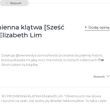
Rozwiń
dawnictwo Poznańskie Sp. z o.o.
 Fredry 8
-701 Poznań
lska
mienna klątwa [Sześć
ntakt@wydajenamsie.pl
Dodaj opinię
8 61 623 38 38
 Elizabeth Lim
łącznik PDF
Dziękuję @weneedya za możliwość poznania tej pięknej historii,
która pokazała mi jaką moc ma miłość w różnych odsłonach.🥹❤️
Skończyłam tę książkę
Rozwiń
JEJ PROMIENNA KLĄTWA Elizabeth Lim "Obietnica to nie słowa
rzucone na wiatr, nie wolno jej składać lekkomyślnie. To taka część