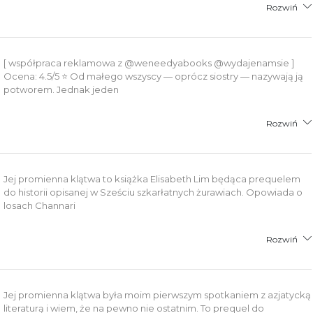
Rozwiń
[ współpraca reklamowa z @weneedyabooks @wydajenamsie ]
Ocena: 4.5/5 ⭐️ Od małego wszyscy — oprócz siostry — nazywają ją
potworem. Jednak jeden
Rozwiń
Jej promienna klątwa to książka Elisabeth Lim będąca prequelem
do historii opisanej w Sześciu szkarłatnych żurawiach. Opowiada o
losach Channari
Rozwiń
Jej promienna klątwa była moim pierwszym spotkaniem z azjatycką
literaturą i wiem, że na pewno nie ostatnim. To prequel do