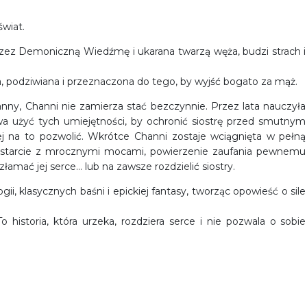
świat.
rzez Demoniczną Wiedźmę i ukarana twarzą węża, budzi strach i
kna, podziwiana i przeznaczona do tego, by wyjść bogato za mąż.
nny, Channi nie zamierza stać bezczynnie. Przez lata nauczyła
towa użyć tych umiejętności, by ochronić siostrę przed smutnym
ej na to pozwolić. Wkrótce Channi zostaje wciągnięta w pełną
ą starcie z mrocznymi mocami, powierzenie zaufania pewnemu
amać jej serce… lub na zawsze rozdzielić siostry.
ii, klasycznych baśni i epickiej fantasy, tworząc opowieść o sile
 historia, która urzeka, rozdziera serce i nie pozwala o sobie