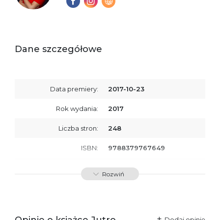
Dane szczegółowe
Data premiery:
2017-10-23
Rok wydania:
2017
Liczba stron:
248
ISBN:
9788379767649
SKU:
E200924
Rozwiń
Producent / Osoby
Wydawnictwo Poznańskie
odpowiedzialne za
Sp. z o.o.
zgodność produktu z
ul. Fredry 8
przepisami:
61-701 Poznań
Opinie o książce Jutro
Polska
Dodaj opinię