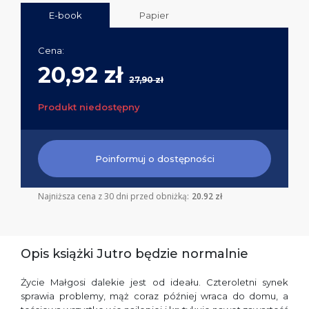
E-book
Papier
Cena:
20,92 zł
27,90 zł
Produkt niedostępny
Poinformuj o dostępności
Najniższa cena z 30 dni przed obniżką:
20.92 zł
Opis książki Jutro będzie normalnie
Życie Małgosi dalekie jest od ideału. Czteroletni synek
sprawia problemy, mąż coraz później wraca do domu, a