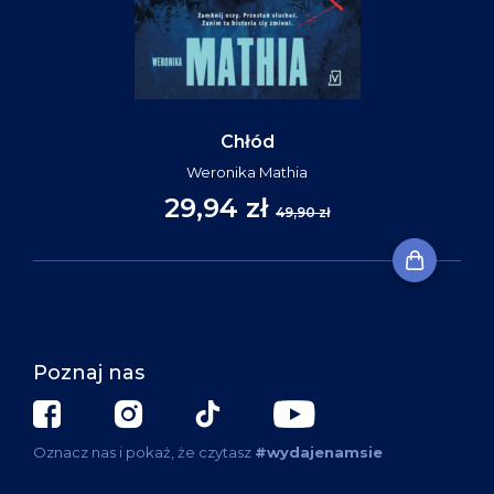
Chłód
Weronika Mathia
29,94 zł
49,90 zł
Poznaj nas
Oznacz nas i pokaż, że czytasz
#wydajenamsie