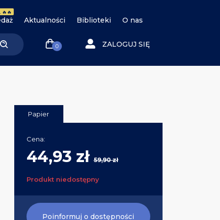
 🔥🔥
daż
Aktualności
Biblioteki
O nas
ZALOGUJ SIĘ
0
Papier
Cena:
44,93 zł
59,90 zł
Produkt niedostępny
Poinformuj o dostępności