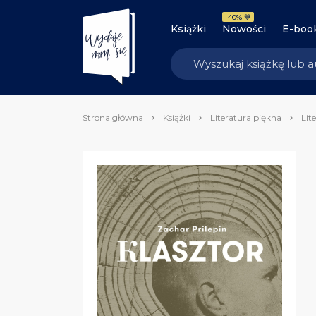
-40% 💙
Książki
Nowości
E-boo
Strona główna
Książki
Literatura piękna
Lit