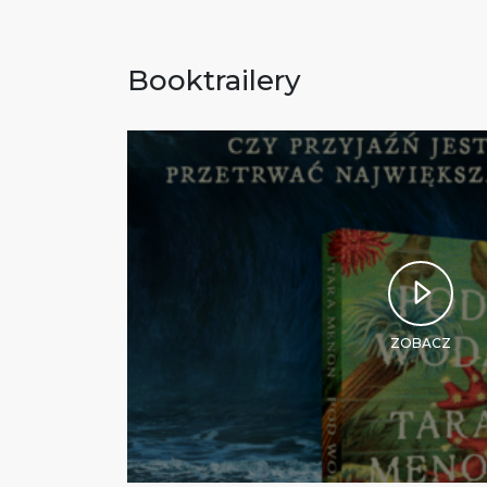
Booktrailery
ZOBACZ