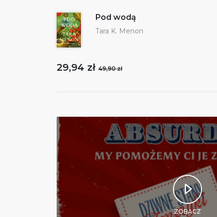
Pod wodą
Tara K. Menon
29,94 zł
49,90 zł
ZOBACZ