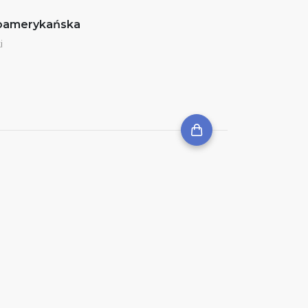
noamerykańska
i