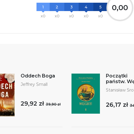
0,00
1
2
3
4
5
x0
x0
x0
x0
x0
Oddech Boga
Początki
państw. W
Jeffrey Small
Stanisław Sr
29,92 zł
26,17 zł
39,90 zł
34