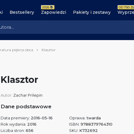
2026 📚
OD 7.50 ZŁ
ki
Bestsellery
Zapowiedzi
Pakiety i zestawy
Wyprze
eratura piękna obca
Klasztor
Klasztor
Autor:
Zachar Prilepin
Dane podstawowe
Data premiery:
2016-05-16
Oprawa:
twarda
Rok wydania:
2016
ISBN:
9788379764310
Liczba stron:
656
SKU:
K732692