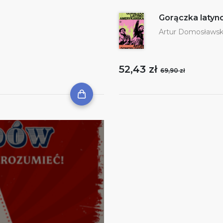
Gorączka laty
Artur Domosławsk
52,43 zł
69,90 zł