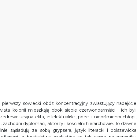
 pierwszy sowiecki obóz koncentracyjny zwiastujący nadejście
ata kolonii mieszkają obok siebie czerwonoarmiści i ich byli
drewolucyjna elita, intelektualiści, poeci i niepiśmienni chłopi,
i, zachodni dyplomaci, aktorzy i kościelni hierarchowie. To dziwne
ie sąsiadują ze sobą grypsera, język literacki i bolszewicka
ofiarami, a bestialstwa czekistów są tak samo na porządku