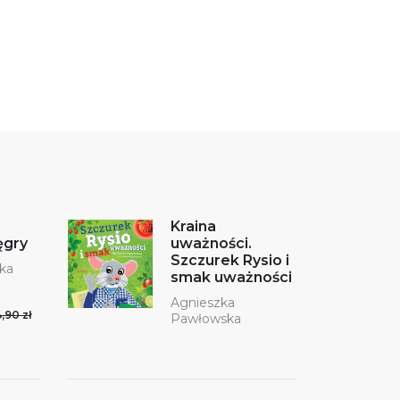
Kraina
ęgry
uważności.
Szczurek Rysio i
oka
smak uważności
Agnieszka
,90 zł
Pawłowska