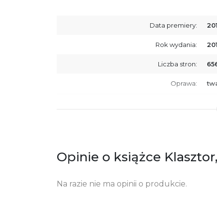
Data premiery:
20
Rok wydania:
20
Liczba stron:
65
Oprawa:
tw
ISBN
97
SKU:
K7
Producent / Osoby odpowiedzialne za
Wy
zgodność produktu z przepisami:
ul.
Opinie o książce Klasztor
61
Po
ko
+4
Na razie nie ma opinii o produkcie.
Ostrzeżenia oraz informacje dotyczące
Za
bezpieczeństwa: