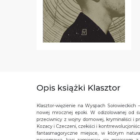
Opis książki Klasztor
Klasztor-więzienie na Wyspach Sołowieckich –
nowej mrocznej epoki. W odizolowanej od świ
przeciwnicy z wojny domowej, kryminaliści i prze
Kozacy i Czeczeni, czekiści i kontrrewolucjoniśc
fantasmagoryczne miejsce, w którym naturaln
nowomowa, kaci zamieniają się miejscem z 