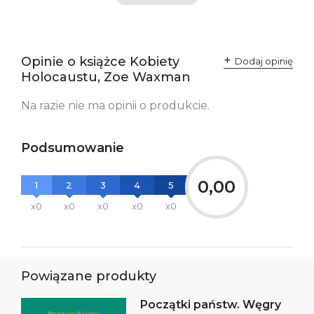
SKU:
K734214
Producent / Osoby
Wydawnictwo Poznańskie
odpowiedzialne za
Sp. z o.o.
Opinie o książce Kobiety
Dodaj opinię
zgodność produktu z
ul. Fredry 8
Holocaustu, Zoe Waxman
przepisami:
61-701 Poznań
Polska
kontakt@wydajenamsie.pl
Na razie nie ma opinii o produkcie.
+48 61 623 38 38
Ostrzeżenia oraz
Załącznik PDF
Podsumowanie
informacje dotyczące
bezpieczeństwa:
0,00
1
2
3
4
5
x0
x0
x0
x0
x0
Powiązane produkty
Początki państw. Węgry