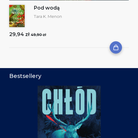
Pod wodą
Tara K. Menon
29,94 zł
49,90 zł
Bestsellery