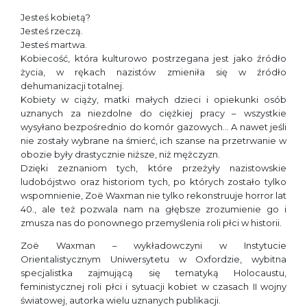
Jesteś kobietą?
Jesteś rzeczą.
Jesteś martwa.
Kobiecość, która kulturowo postrzegana jest jako źródło
życia, w rękach nazistów zmieniła się w źródło
dehumanizacji totalnej.
Kobiety w ciąży, matki małych dzieci i opiekunki osób
uznanych za niezdolne do ciężkiej pracy – wszystkie
wysyłano bezpośrednio do komór gazowych… A nawet jeśli
nie zostały wybrane na śmierć, ich szanse na przetrwanie w
obozie były drastycznie niższe, niż mężczyzn.
Dzięki zeznaniom tych, które przeżyły nazistowskie
ludobójstwo oraz historiom tych, po których zostało tylko
wspomnienie, Zoë Waxman nie tylko rekonstruuje horror lat
40., ale też pozwala nam na głębsze zrozumienie go i
zmusza nas do ponownego przemyślenia roli płci w historii.
Zoë Waxman – wykładowczyni w Instytucie
Orientalistycznym Uniwersytetu w Oxfordzie, wybitna
specjalistka zajmującą się tematyką Holocaustu,
feministycznej roli płci i sytuacji kobiet w czasach II wojny
światowej, autorka wielu uznanych publikacji.