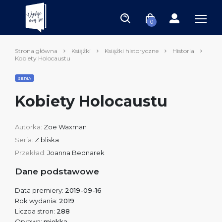
0
Strona główna
Książki
Książki historyczne
Historia
Kobiety Holocaustu
SERIA
Kobiety Holocaustu
Autorka:
Zoe Waxman
Seria:
Z bliska
Przekład:
Joanna Bednarek
Dane podstawowe
Data premiery:
2019-09-16
Rok wydania:
2019
Liczba stron:
288
Oprawa:
miękka