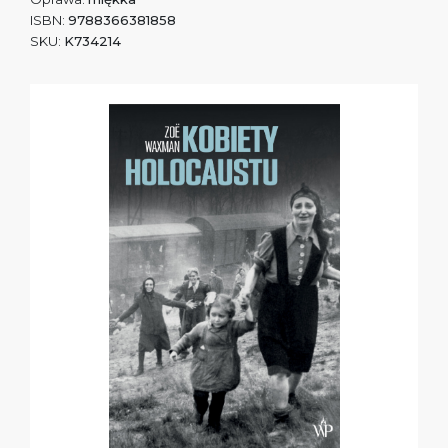
ISBN:
9788366381858
SKU:
K734214