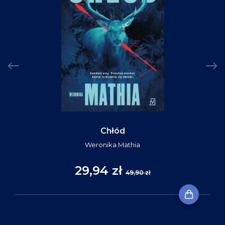
Chłód
Weronika Mathia
29,94 zł
49,90 zł