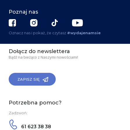
Poznaj nas
Oznacz nas i pokaż, że czytasz
#wydajenamsie
Dołącz do newslettera
Bądź na bieżąco z Naszymi nowościami!
ZAPISZ SIĘ
Potrzebna pomoc?
Zadzwoń:
61 623 38 38