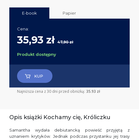
E-book
Papier
Cena:
35,93 zł
47,90 zł
Produkt dostępny
KUP
Najniższa cena z 30 dni przed obniżką:
35.93 zł
Opis książki Kochamy cię, Króliczku
Samantha wydała debiutancką powieść przyjętą z
uznaniem krytyków. Jednak podczas przystanku jej trasy