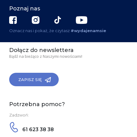
Poznaj nas
Oznacz nas i pokaż, że czytasz
#wydajenamsie
Dołącz do newslettera
Bądź na bieżąco z Naszymi nowościami!
ZAPISZ SIĘ
Potrzebna pomoc?
Zadzwoń:
61 623 38 38