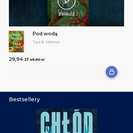
ZOBACZ
Pod wodą
Tara K. Menon
29,94 zł
49,90 zł
Bestsellery