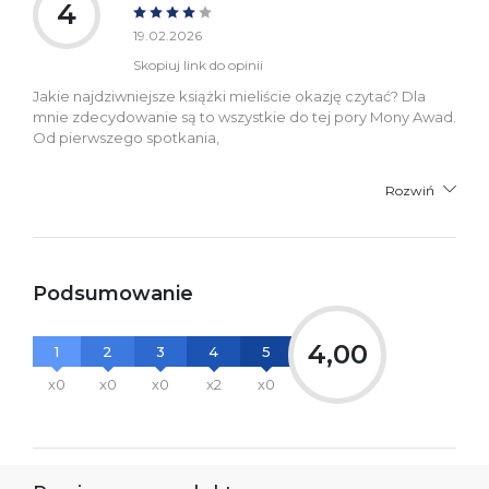
4
19.02.2026
Skopiuj link do opinii
Jakie najdziwniejsze książki mieliście okazję czytać? Dla
mnie zdecydowanie są to wszystkie do tej pory Mony Awad.
Od pierwszego spotkania,
Rozwiń
Podsumowanie
4,00
1
2
3
4
5
x0
x0
x0
x2
x0