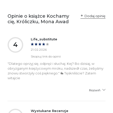
przepisami:
61-701 Poznań
Polska
kontakt@wydajenamsie.pl
+48 61 623 38 38
Opinie o książce Kochamy
Dodaj opinię
cię, Króliczku, Mona Awad
Ostrzeżenia oraz
Załącznik PDF
informacje dotyczące
bezpieczeństwa:
Life_substitute
4
21.02.2026
Skopiuj link do opinii
"Dlatego oprzyj się, odpręż i słuchaj. Kej? Bo dzisiaj, w
obryzganym księżycowym mroku, nadszedł czas, żebyśmy
znowu stworzyły coś pięknego." 🐇 Tęskniliście? Zatem
witajcie
Rozwiń
Wystukane Recenzje