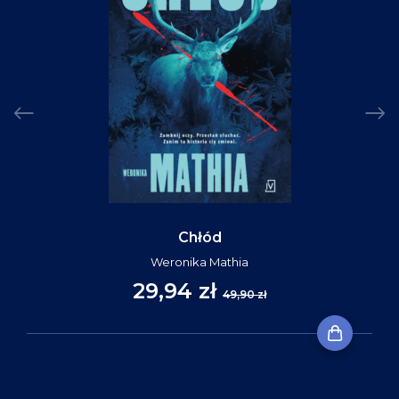
Chłód
Weronika Mathia
29,94 zł
49,90 zł