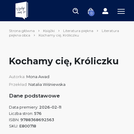
0
Strona główna
Książki
Literatura piękna
Literatura
piękna obca
Kochamy cię, Króliczku
Kochamy cię, Króliczku
Autorka:
Mona Awad
Przekład:
Natalia Wiśniewska
Dane podstawowe
Data premiery:
2026-02-11
Liczba stron:
576
ISBN:
9788368692563
SKU:
E800718