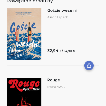
Powiązane produkty
Goście weselni
Alison Espach
32,94 zł
54,90 zł
Rouge
Mona Awad