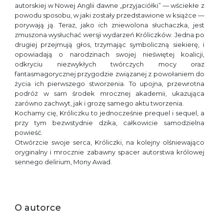
autorskiej w Nowej Anglii dawne „przyjaciółki” — wściekłe z
powodu sposobu, w jaki zostały przedstawione w książce —
porywają ją. Teraz, jako ich zniewolona słuchaczka, jest
zmuszona wysłuchać wersji wydarzeń Króliczków. Jedna po
drugiej przejmują głos, trzymając symboliczną siekierę, i
opowiadają o narodzinach swojej nieświętej koalicji,
odkryciu niezwykłych twórczych mocy oraz
fantasmagorycznej przygodzie związanej z powołaniem do
życia ich pierwszego stworzenia. To upojna, przewrotna
podróż w sam środek mrocznej akademii, ukazująca
zarówno zachwyt, jak i grozę samego aktu tworzenia.
Kochamy cię, Króliczku to jednocześnie prequel i sequel, a
przy tym bezwstydnie dzika, całkowicie samodzielna
powieść.
Otwórzcie swoje serca, Króliczki, na kolejny olśniewająco
oryginalny i mrocznie zabawny spacer autorstwa królowej
sennego delirium, Mony Awad.
O autorce