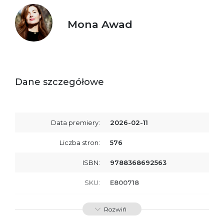
Mona Awad
Dane szczegółowe
Data premiery:
2026-02-11
Liczba stron:
576
ISBN:
9788368692563
SKU:
E800718
Producent / Osoby
Wydawnictwo Poznańskie
Rozwiń
odpowiedzialne za
Sp. z o.o.
zgodność produktu z
ul. Fredry 8