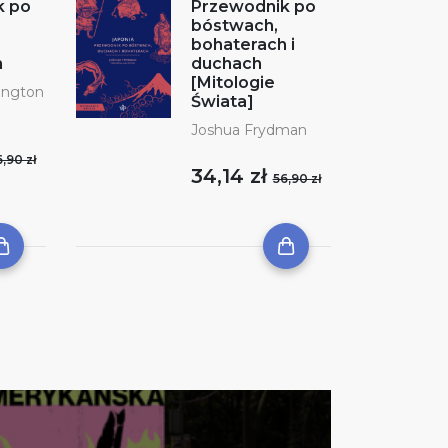
k po
Przewodnik po
bóstwach,
bohaterach i
h
duchach
[Mitologie
ington
Świata]
Joshua Frydman
,90 zł
34,14 zł
56,90 zł