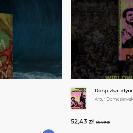
Gorączka laty
Artur Domosławsk
52,43 zł
69,90 zł