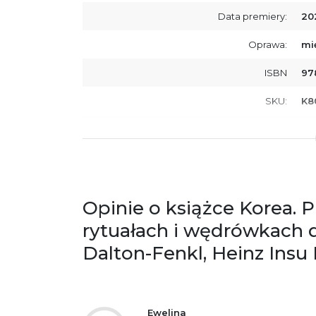
Data premiery:
20
Oprawa:
mi
ISBN
97
SKU:
K8
Producent / Osoby odpowiedzialne za
Wy
zgodność produktu z przepisami:
ul.
61
Po
ko
+4
Opinie o książce Korea. 
Ostrzeżenia oraz informacje dotyczące
Za
rytuałach i wędrówkach 
bezpieczeństwa:
Dalton-Fenkl, Heinz Insu
Ewelina