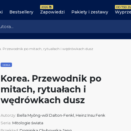
2026 📚
OD 7.50 ZŁ
ki
Bestsellery
Zapowiedzi
Pakiety i zestawy
Wyprze
a. Przewodnik po mitach, rytuałach i wędrówkach dusz
SERIA
Korea. Przewodnik po
mitach, rytuałach i
wędrówkach dusz
Autorzy:
Bella Myŏng-wŏl Dalton-Fenkl
,
Heinz Insu Fenk
Seria:
Mitologie świata
Przekład:
Dominika Chybowska-Jang