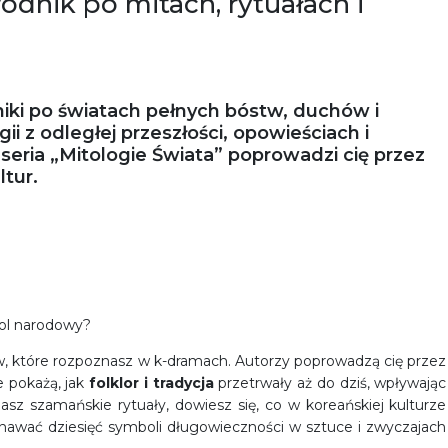
odnik po mitach, rytuałach i
iki po światach pełnych bóstw, duchów i
gii z odległej przeszłości, opowieściach i
– seria „Mitologie Świata” poprowadzi cię przez
tur.
ol narodowy?
w, które rozpoznasz w k-dramach. Autorzy poprowadzą cię przez
e pokażą, jak
folklor i tradycja
przetrwały aż do dziś, wpływając
nasz szamańskie rytuały, dowiesz się, co w koreańskiej kulturze
oznawać dziesięć symboli długowieczności w sztuce i zwyczajach