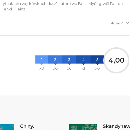
rytuałach i wędrówkach dusz" autorstwa Bella Myŏng-wŏl Dalton-
Fenkl i Heinz
Rozwiń
4,00
1
2
3
4
5
x0
x0
x0
x1
x0
Chiny.
Skandynaw