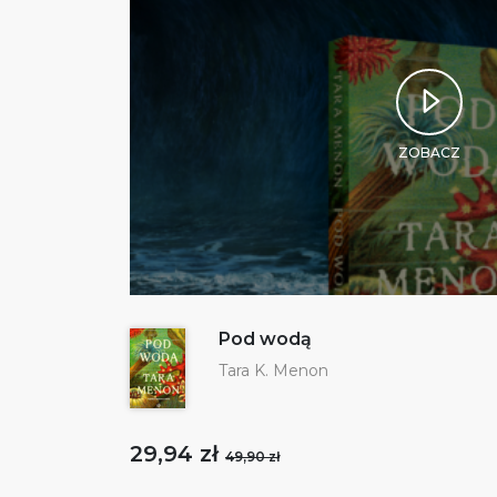
ZOBACZ
Pod wodą
Tara K. Menon
29,94 zł
49,90 zł