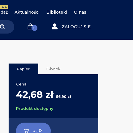
 🔥🔥
daż
Aktualności
Biblioteki
O nas
ZALOGUJ SIĘ
0
Papier
E-book
Cena:
42,68 zł
56,90 zł
Produkt dostępny
KUP