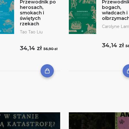
Przewodnik po
Przewodni
herosach,
bogach,
smokach i
władcach i
świętych
olbrzymac
rzekach
Carolyne Larr
Tao Tao Liu
34,14 zł
56
34,14 zł
56,90 zł