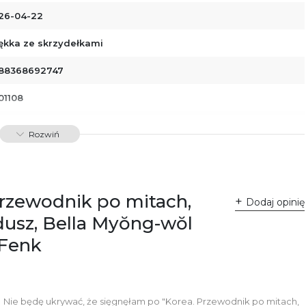
26-04-22
ękka ze skrzydełkami
88368692747
01108
dawnictwo Poznańskie Sp. z o.o.
Rozwiń
 Fredry 8
-701 Poznań
lska
ntakt@wydajenamsie.pl
8 61 623 38 38
Przewodnik po mitach,
Dodaj opinię
łącznik PDF
dusz, Bella Myŏng-wŏl
 Fenk
Nie będę ukrywać, że sięgnęłam po "Korea. Przewodnik po mitach,