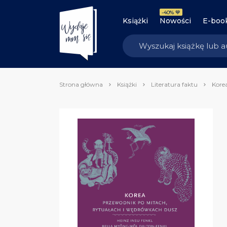
-40% 💙
Książki
Nowości
E-boo
Strona główna
Książki
Literatura faktu
Kore