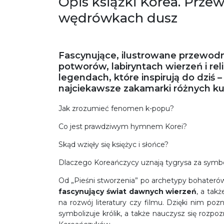
Opis książki Korea. Przew
wędrówkach dusz
Fascynujące, ilustrowane przewodn
potworów, labiryntach wierzeń i reli
legendach, które inspirują do dziś 
najciekawsze zakamarki różnych kul
Jak zrozumieć fenomen k-popu?
Co jest prawdziwym hymnem Korei?
Skąd wzięły się księżyc i słońce?
Dlaczego Koreańczycy uznają tygrysa za symb
Od „Pieśni stworzenia” po archetypy bohateró
fascynujący świat dawnych wierzeń
, a takż
na rozwój literatury czy filmu. Dzięki nim poz
symbolizuje królik, a także nauczysz się rozp