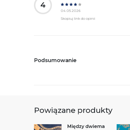
4
04.05.2026
Skopiuj link do opinii
Podsumowanie
Powiązane produkty
Między dwiema