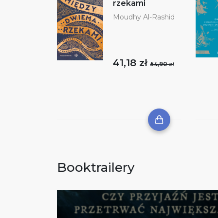
rzekami
Moudhy Al-Rashid
41,18 zł
54,90 zł
Booktrailery