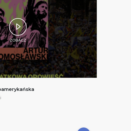
ZOBACZ
noamerykańska
i