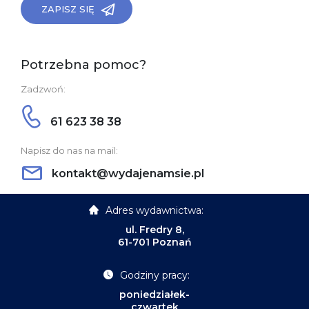
ZAPISZ SIĘ
Potrzebna pomoc?
Zadzwoń:
61 623 38 38
Napisz do nas na mail:
kontakt@wydajenamsie.pl
Adres wydawnictwa:
ul. Fredry 8,
61-701 Poznań
Godziny pracy:
poniedziałek-
czwartek