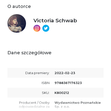
O autorce
Victoria Schwab
Dane szczegółowe
Data premiery:
2022-02-23
ISBN
9788367176323
SKU:
K800212
Producent / Osoby
Wydawnictwo Poznańskie
odpowiedzialne za
Sp. z o.o.
zgodność produktu z
ul. Fredry 8