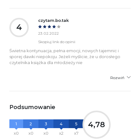
czytam.bo.tak
4
23.02.2022
Skopiuj link do opinii
Świetna kontynuacja, pełna emocji, nowych tajemnic i
sporej dawki niepokoju. Jeżeli myślicie, że u dorosłego
czytelnika książka dla młodzieży nie
Rozwiń
Podsumowanie
4,78
1
2
3
4
5
x0
x0
x0
x2
x7