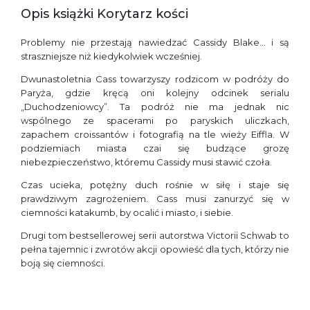
Opis książki Korytarz kości
Problemy nie przestają nawiedzać Cassidy Blake… i są
straszniejsze niż kiedykolwiek wcześniej.
Dwunastoletnia Cass towarzyszy rodzicom w podróży do
Paryża, gdzie kręcą oni kolejny odcinek serialu
„Duchodzeniowcy”. Ta podróż nie ma jednak nic
wspólnego ze spacerami po paryskich uliczkach,
zapachem croissantów i fotografią na tle wieży Eiffla. W
podziemiach miasta czai się budzące grozę
niebezpieczeństwo, któremu Cassidy musi stawić czoła.
Czas ucieka, potężny duch rośnie w siłę i staje się
prawdziwym zagrożeniem. Cass musi zanurzyć się w
ciemności katakumb, by ocalić i miasto, i siebie.
Drugi tom bestsellerowej serii autorstwa Victorii Schwab to
pełna tajemnic i zwrotów akcji opowieść dla tych, którzy nie
boją się ciemności.