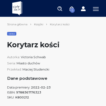
0
Strona główna
Książki
Korytarz kości
SERIA
Korytarz kości
Autorka:
Victoria Schwab
Seria:
Miasto duchów
Przekład:
Maciej Studencki
Dane podstawowe
Data premiery:
2022-02-23
ISBN:
9788367176323
SKU:
K800212