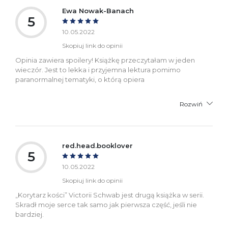
Ewa Nowak-Banach
5
10.05.2022
Skopiuj link do opinii
Opinia zawiera spoilery! Książkę przeczytałam w jeden
wieczór. Jest to lekka i przyjemna lektura pomimo
paranormalnej tematyki, o którą opiera
Rozwiń
red.head.booklover
5
10.05.2022
Skopiuj link do opinii
„Korytarz kości” Victorii Schwab jest drugą książka w serii.
Skradł moje serce tak samo jak pierwsza część, jeśli nie
bardziej.