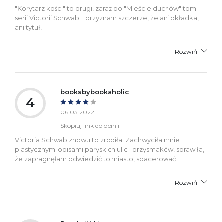
"Korytarz kości" to drugi, zaraz po "Mieście duchów" tom
serii Victorii Schwab. I przyznam szczerze, że ani okładka,
ani tytuł,
Rozwiń
booksbybookaholic
4
06.03.2022
Skopiuj link do opinii
Victoria Schwab znowu to zrobiła. Zachwyciła mnie
plastycznymi opisami paryskich ulic i przysmaków, sprawiła,
że zapragnęłam odwiedzić to miasto, spacerować
Rozwiń