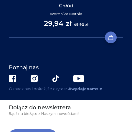
Chłód
Weronika Mathia
29,94 zł
49,90 zł
Poznaj nas
Oznacz nas i pokaż, że czytasz
#wydajenamsie
Dołącz do newslettera
Bądź na bieżąco z Naszymi nowościami!