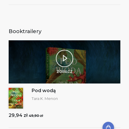
Booktrailery
ZOBACZ
Pod wodą
Tara K. Menon
29,94 zł
49,90 zł