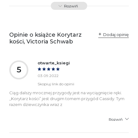
przepisami:
61-701 Poznań
Rozwiń
Polska
kontakt@wydajenamsie.pl
+48 61 623 38 38
Ostrzeżenia oraz
Załącznik PDF
Opinie o książce Korytarz
Dodaj opinię
informacje dotyczące
kości, Victoria Schwab
bezpieczeństwa:
otwarte_ksiegi
5
03.09.2022
Skopiuj link do opinii
Ciąg dalszy mrocznej przygody jest na wyciągnięcie ręki.
,,Korytarz kości” jest drugim tomem przygód Cassidy. Tym
razem dziewczynka wraz z
Rozwiń