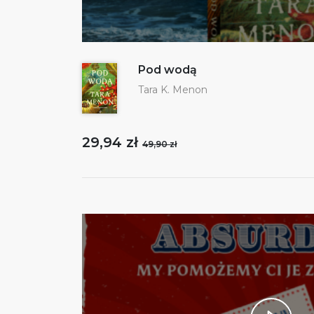
Pod wodą
Tara K. Menon
29,94 zł
49,90 zł