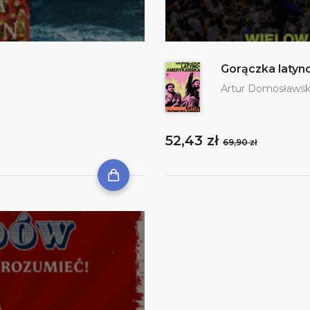
Gorączka laty
Artur Domosławsk
52,43 zł
69,90 zł