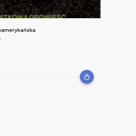
noamerykańska
i