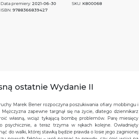
Data premiery:
2021-06-30
SKU:
K800068
ISBN:
9788366839427
sną ostatnie Wydanie II
eruchy Marek Bener rozpoczyna poszukiwania ofiary mobbingu i
 Mężczyzna zapewne targnął się na życie, dlatego dziennikarz
broić własną, wciąż tykającą bombę problemów. Parę miesięcy
go psychicznie, a teraz trzyma w rękach kolejne. Owładnięty
ąć do walki, której stawką będzie prawda o losie jego zaginionej
iczu nowych faktów – woli poznać tę prawdę, czy śnić wciąż na