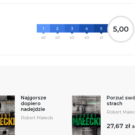
5,00
1
2
3
4
5
x0
x0
x0
x0
x1
Najgorsze
Porzuć swó
dopiero
strach
nadejdzie
Robert Małec
Robert Małecki
27,67 zł
3