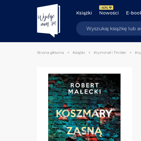
-40% 💙
Książki
Nowości
E-boo
Strona główna
Książki
Kryminał i Thriller
Kry