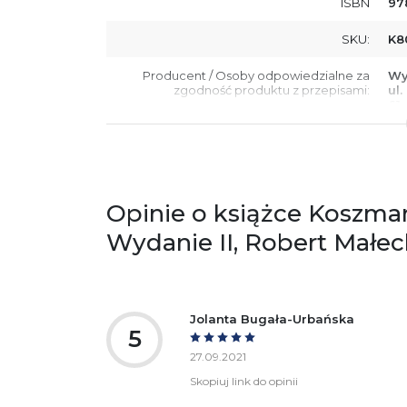
ISBN
97
SKU:
K8
Producent / Osoby odpowiedzialne za
Wy
zgodność produktu z przepisami:
ul.
61
Po
ko
+4
Ostrzeżenia oraz informacje dotyczące
Za
bezpieczeństwa:
Opinie o książce Koszmar
Wydanie II, Robert Małec
Jolanta Bugała-Urbańska
5
27.09.2021
Skopiuj link do opinii