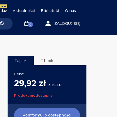
 🔥🔥
daż
Aktualności
Biblioteki
O nas
ZALOGUJ SIĘ
0
Papier
E-book
Cena:
29,92 zł
39,90 zł
Produkt niedostępny
Poinformuj o dostępności