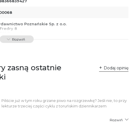
88366839427
00068
dawnictwo Poznańskie Sp. z o.o.
 Fredry 8
-701 Poznań
lska
Rozwiń
ntakt@wydajenamsie.pl
8 61 623 38 38
łącznik PDF
y zasną ostatnie
Dodaj opinię
ki
Piliście już w tym roku grzane piwo na rozgrzewkę? Jeśli nie, to przy
lekturze trzeciej części cyklu z toruńskim dziennikarzem
Rozwiń