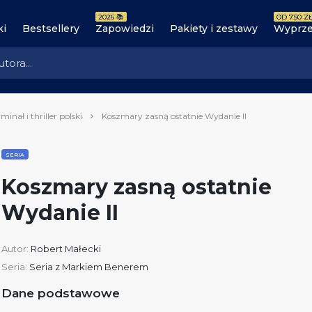
2026 📚
OD 7.50 ZŁ
ki
Bestsellery
Zapowiedzi
Pakiety i zestawy
Wyprze
minał i thriller polski
Koszmary zasną ostatnie Wydanie II
SERIA
Koszmary zasną ostatnie
Wydanie II
Autor:
Robert Małecki
Seria:
Seria z Markiem Benerem
Dane podstawowe