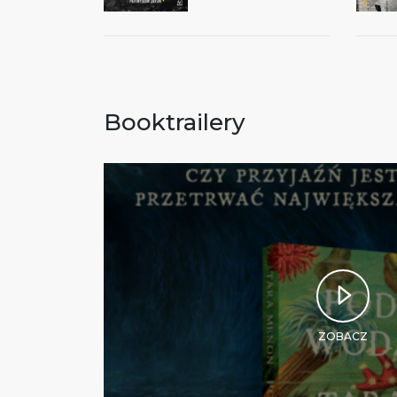
Booktrailery
ZOBACZ