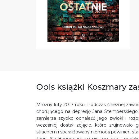
Opis książki Koszmary za
Mroźny luty 2017 roku. Podczas śnieżnej zawi
chorującego na depresję Jana Stemperskiego.
zamierza szybko odnaleźć jego zwłoki i roz
wcześniej dostał zdjęcie, które zrujnowało 
strachem i sparaliżowany niemocą powinien stan
żony. Ale Bener sam już nie wie, czy – w obl